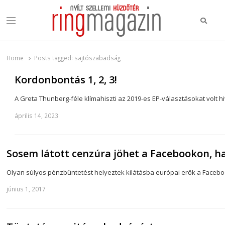
Keres
Menu
Ring Magazin
Nyílt szellemi küzdőtér
Home
Posts tagged:
sajtószabadság
Kordonbontás 1, 2, 3!
A Greta Thunberg-féle klímahiszti az 2019-es EP-választásokat volt hiva
április 14, 2023
Sosem látott cenzúra jöhet a Facebookon, h
Olyan súlyos pénzbüntetést helyeztek kilátásba európai erők a Faceb
június 1, 2017