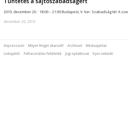
Tüntetés a sajtószabadságért
2010. december 20. · 18:00 – 21:00 Budapest, V. ker. Szabadság tér A 
december 20, 2010
Impresszum
Milyen Ringet akarunk?
Archívum
Médiaajánlat
Linkajánló
Felhasználási feltételek
Jogi nyilatkozat
Írjon nekünk!