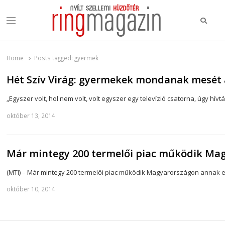
Keres
Menu
Ring Magazin
Nyílt szellemi küzdőtér
Home
Posts tagged:
gyermek
Hét Szív Virág: gyermekek mondanak mesét 
„Egyszer volt, hol nem volt, volt egyszer egy televízió csatorna, úgy hív
október 13, 2014
Már mintegy 200 termelői piac működik Ma
(MTI) – Már mintegy 200 termelői piac működik Magyarországon annak 
október 10, 2014