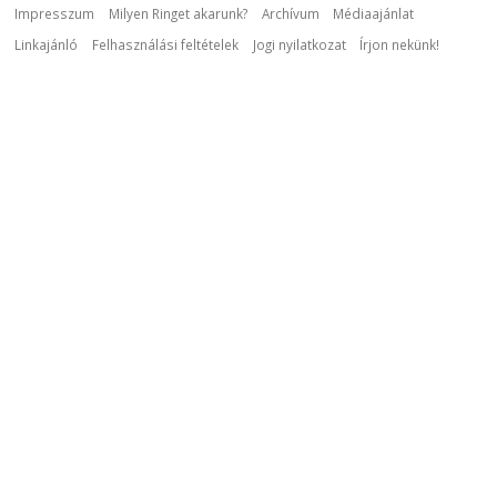
Impresszum
Milyen Ringet akarunk?
Archívum
Médiaajánlat
Linkajánló
Felhasználási feltételek
Jogi nyilatkozat
Írjon nekünk!