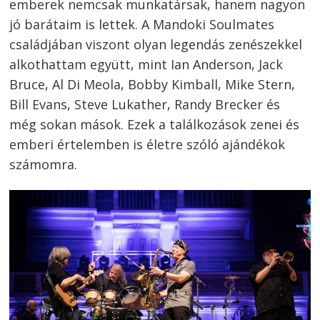
emberek nemcsak munkatársak, hanem nagyon
jó barátaim is lettek. A Mandoki Soulmates
családjában viszont olyan legendás zenészekkel
alkothattam együtt, mint Ian Anderson, Jack
Bruce, Al Di Meola, Bobby Kimball, Mike Stern,
Bill Evans, Steve Lukather, Randy Brecker és
még sokan mások. Ezek a találkozások zenei és
emberi értelemben is életre szóló ajándékok
számomra.
Bejegyzés