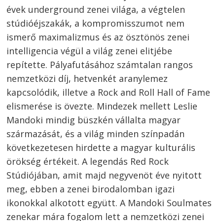
évek underground zenei világa, a végtelen
stúdióéjszakák, a kompromisszumot nem
ismerő maximalizmus és az ösztönös zenei
intelligencia végül a világ zenei elitjébe
repítette. Pályafutásához számtalan rangos
nemzetközi díj, hetvenkét aranylemez
kapcsolódik, illetve a Rock and Roll Hall of Fame
elismerése is övezte. Mindezek mellett Leslie
Mandoki mindig büszkén vállalta magyar
származását, és a világ minden színpadán
következetesen hirdette a magyar kulturális
örökség értékeit. A legendás Red Rock
Stúdiójában, amit majd negyvenöt éve nyitott
meg, ebben a zenei birodalomban igazi
ikonokkal alkotott együtt. A Mandoki Soulmates
zenekar mára fogalom lett a nemzetközi zenei