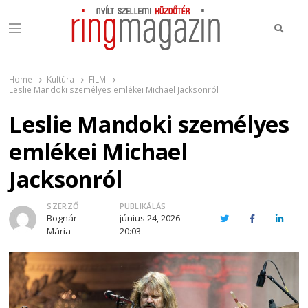
Keres
Menu
Ring Magazin
Nyílt szellemi küzdőtér
Home
Kultúra
FILM
Leslie Mandoki személyes emlékei Michael Jacksonról
Leslie Mandoki személyes
emlékei Michael
Jacksonról
Author
SZERZŐ
PUBLIKÁLÁS
Bognár
június 24, 2026
Twitter
Facebook
Linked
Mária
20:03