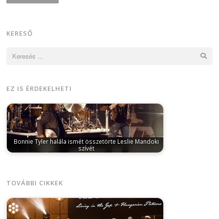
KERESŐ
Keresés:
EZ IS ÉRDEKELHETI
Bonnie Tyler halála ismét összetörte Leslie Mandoki
szívét
július 21, 2026
„Köszönöm azt a
megszámlálhatatlanul sok csodálatos pillanatot,
amelyet évtizedeken át…
TOVÁBBI CIKKEK