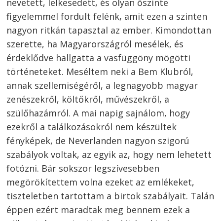
nevetett, lelkesedett, és olyan őszinte
figyelemmel fordult felénk, amit ezen a szinten
nagyon ritkán tapasztal az ember. Kimondottan
szerette, ha Magyarországról mesélek, és
érdeklődve hallgatta a vasfüggöny mögötti
történeteket. Meséltem neki a Bem Klubról,
annak szellemiségéről, a legnagyobb magyar
zenészekről, költőkről, művészekről, a
szülőhazámról. A mai napig sajnálom, hogy
ezekről a találkozásokról nem készültek
fényképek, de Neverlanden nagyon szigorú
szabályok voltak, az egyik az, hogy nem lehetett
fotózni. Bár sokszor legszívesebben
megörökítettem volna ezeket az emlékeket,
tiszteletben tartottam a birtok szabályait. Talán
éppen ezért maradtak meg bennem ezek a