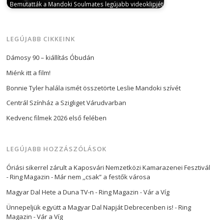
Bemutatták a Mandoki Soulmates legújabb videoklipjét
december 16, 2024
December 9-én debütált a
Mandoki Soulmates legújabb videoklipje, az "I…
LEGÚJABB CIKKEINK
Dámosy 90 – kiállítás Óbudán
Miénk itt a film!
Bonnie Tyler halála ismét összetörte Leslie Mandoki szívét
Centrál Színház a Szigliget Várudvarban
Kedvenc filmek 2026 első felében
LEGÚJABB HOZZÁSZÓLÁSOK
Óriási sikerrel zárult a Kaposvári Nemzetközi Kamarazenei Fesztivál
- Ring Magazin
-
Már nem ,,csak” a festők városa
Magyar Dal Hete a Duna TV-n - Ring Magazin
-
Vár a Víg
Ünnepeljük együtt a Magyar Dal Napját Debrecenben is! - Ring
Magazin
-
Vár a Víg