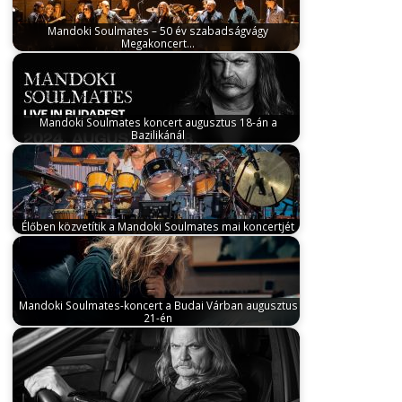
Mandoki Soulmates – 50 év szabadságvágy
Megakoncert…
augusztus 11, 2025
Ötven évvel azután, hogy Leslie
Mandoki, Csupó Gábor és Szűcs…
Mandoki Soulmates koncert augusztus 18-án a
Bazilikánál
augusztus 6, 2024
Szent István ünnepe alkalmából
Budapest szívében, a Bazilika előtti téren…
Élőben közvetítik a Mandoki Soulmates mai koncertjét
augusztus 21, 2025
Ma este 19 órától élőben
közvetítik Budapestről a Mandoki Soulmates…
Mandoki Soulmates-koncert a Budai Várban augusztus
21-én
június 2, 2025
Ötvenéves zenei és szabadságvágy-
történetét ünnepli Leslie Mandoki és formációja, a…