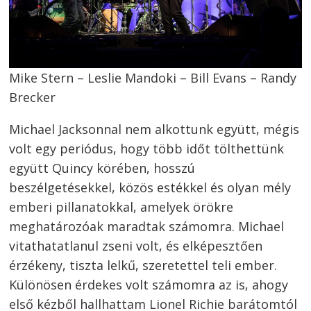
navigáció
s
Mike Stern – Leslie Mandoki – Bill Evans – Randy
Brecker
Michael Jacksonnal nem alkottunk együtt, mégis
volt egy periódus, hogy több időt tölthettünk
együtt Quincy körében, hosszú
beszélgetésekkel, közös estékkel és olyan mély
emberi pillanatokkal, amelyek örökre
meghatározóak maradtak számomra. Michael
vitathatatlanul zseni volt, és elképesztően
érzékeny, tiszta lelkű, szeretettel teli ember.
Különösen érdekes volt számomra az is, ahogy
első kézből hallhattam Lionel Richie barátomtól