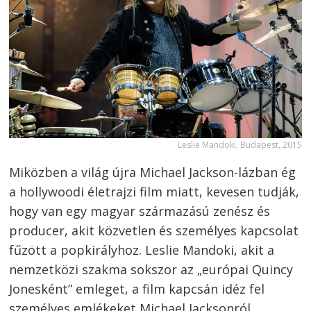
Leslie Mandoki, Budapest, 2015
Miközben a világ újra Michael Jackson-lázban ég
a hollywoodi életrajzi film miatt, kevesen tudják,
hogy van egy magyar származású zenész és
producer, akit közvetlen és személyes kapcsolat
fűzött a popkirályhoz. Leslie Mandoki, akit a
nemzetközi szakma sokszor az „európai Quincy
Jonesként” emleget, a film kapcsán idéz fel
személyes emlékeket Michael Jacksonról,