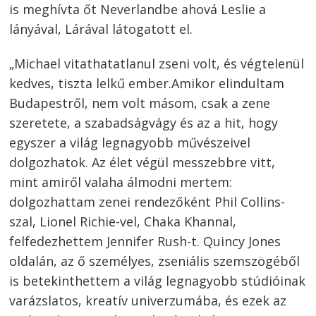
is meghívta őt Neverlandbe ahová Leslie a
lányával, Lárával látogatott el.
„Michael vitathatatlanul zseni volt, és végtelenül
kedves, tiszta lelkű ember.Amikor elindultam
Budapestről, nem volt másom, csak a zene
szeretete, a szabadságvágy és az a hit, hogy
egyszer a világ legnagyobb művészeivel
dolgozhatok. Az élet végül messzebbre vitt,
mint amiről valaha álmodni mertem:
dolgozhattam zenei rendezőként Phil Collins-
szal, Lionel Richie-vel, Chaka Khannal,
felfedezhettem Jennifer Rush-t. Quincy Jones
oldalán, az ő személyes, zseniális szemszögéből
is betekinthettem a világ legnagyobb stúdióinak
varázslatos, kreatív univerzumába, és ezek az