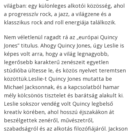
világban: egy különleges alkotói közösség, ahol
a progresszív rock, a jazz, a világzene és a
klasszikus rock and roll energiája találkozik.
Nem véletlenül ragadt rá az „európai Quincy
Jones” titulus. Ahogy Quincy Jones, úgy Leslie is
képes volt arra, hogy a világ legnagyobb,
legerősebb karakterű zenészeit egyetlen
stúdióba ültesse le, és közös nyelvet teremtsen
közöttük.Leslie-t Quincy Jones mutatta be
Michael Jacksonnak, és a kapcsolatból hamar
mély kölcsönös tisztelet és barátság alakult ki.
Leslie sokszor vendég volt Quincy legbelső
kreatív körében, ahol hosszú éjszakákon át
beszélgettek zenéről, művészetről,
szabadságról és az alkotás filozófiájáról. Jackson