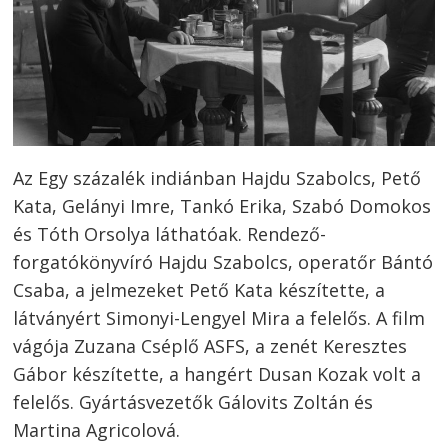
Bejegyzés
navigáció
s
Az Egy százalék indiánban Hajdu Szabolcs, Pető
Kata, Gelányi Imre, Tankó Erika, Szabó Domokos
és Tóth Orsolya láthatóak. Rendező-
forgatókönyvíró Hajdu Szabolcs, operatőr Bántó
Csaba, a jelmezeket Pető Kata készítette, a
látványért Simonyi-Lengyel Mira a felelős. A film
vágója Zuzana Cséplő ASFS, a zenét Keresztes
Gábor készítette, a hangért Dusan Kozak volt a
felelős. Gyártásvezetők Gálovits Zoltán és
Martina Agricolová.