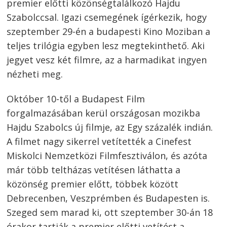
premier előtti közönségtalálkozó Hajdu
Szabolccsal. Igazi csemegének ígérkezik, hogy
szeptember 29-én a budapesti Kino Moziban a
teljes trilógia egyben lesz megtekinthető. Aki
jegyet vesz két filmre, az a harmadikat ingyen
nézheti meg.
Október 10-től a Budapest Film
forgalmazásában kerül országosan mozikba
Hajdu Szabolcs új filmje, az Egy százalék indián.
A filmet nagy sikerrel vetítették a Cinefest
Miskolci Nemzetközi Filmfesztiválon, és azóta
már több teltházas vetítésen láthatta a
közönség premier előtt, többek között
Debrecenben, Veszprémben és Budapesten is.
Szeged sem marad ki, ott szeptember 30-án 18
órakor tartják a premier előtti vetítést a