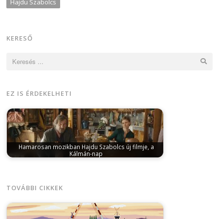
Hajdu Szabolcs
KERESŐ
Keresés:
EZ IS ÉRDEKELHETI
Hamarosan mozikban Hajdu Szabolcs új filmje, a
Kálmán-nap
február 12, 2024
Március 14-én a Budapest Film
forgalmazásában kerül a hazai mozikba…
TOVÁBBI CIKKEK