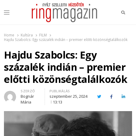
Keres
Menu
Ring Magazin
Nyílt szellemi küzdőtér
Home
Kultúra
FILM
Hajdu Szabolcs: Egy százalék indián – premier előtti közönségtalálkozók
Hajdu Szabolcs: Egy
százalék indián – premier
előtti közönségtalálkozók
Author
SZERZŐ
PUBLIKÁLÁS
Bognár
szeptember 25, 2024
Twitter
Facebook
Linked
Mária
13:13