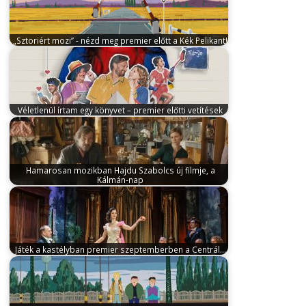
„Sztoriért mozi” - nézd meg premier előtt a Kék Pelikant!
február 23, 2024
Április 4-én érkezik a hazai mozikba
Csáki László első animációs…
Véletlenül írtam egy könyvet – premier előtti vetítések
december 23, 2024
2025 legjobban várt családi filmje,
a Véletlenül írtam egy könyvet…
Hamarosan mozikban Hajdu Szabolcs új filmje, a
Kálmán-nap
február 12, 2024
Március 14-én a Budapest Film
forgalmazásában kerül a hazai mozikba…
Játék a kastélyban premier szeptemberben a Centrál…
augusztus 27, 2024
Szeptember 14-én lesz Molnár
Ferenc talán leghíresebb, világsikert aratott darabja,
…