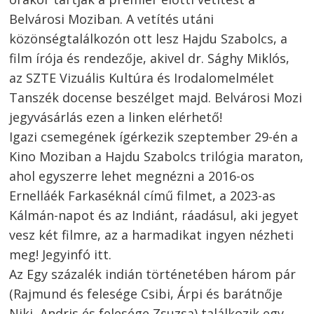
Belvárosi Moziban. A vetítés utáni
közönségtalálkozón ott lesz Hajdu Szabolcs, a
film írója és rendezője, akivel dr. Sághy Miklós,
az SZTE Vizuális Kultúra és Irodalomelmélet
Tanszék docense beszélget majd. Belvárosi Mozi
jegyvásárlás ezen a linken elérhető!
Igazi csemegének ígérkezik szeptember 29-én a
Kino Moziban a Hajdu Szabolcs trilógia maraton,
ahol egyszerre lehet megnézni a 2016-os
Ernelláék Farkaséknál című filmet, a 2023-as
Kálmán-napot és az Indiánt, ráadásul, aki jegyet
vesz két filmre, az a harmadikat ingyen nézheti
meg! Jegyinfó itt.
Az Egy százalék indián történetében három pár
(Rajmund és felesége Csibi, Árpi és barátnője
Niki, Andris és felesége Zsuzsa) találkozik egy