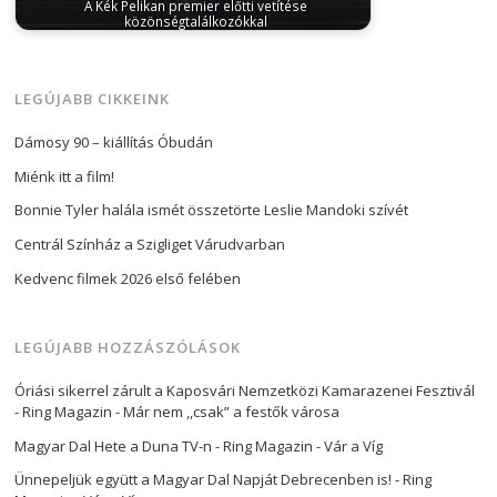
A Kék Pelikan premier előtti vetítése
közönségtalálkozókkal
március 8, 2024
Bár a Kék Pelikan csak április 4-én
érkezik országszerte a…
LEGÚJABB CIKKEINK
Dámosy 90 – kiállítás Óbudán
Miénk itt a film!
Bonnie Tyler halála ismét összetörte Leslie Mandoki szívét
Centrál Színház a Szigliget Várudvarban
Kedvenc filmek 2026 első felében
LEGÚJABB HOZZÁSZÓLÁSOK
Óriási sikerrel zárult a Kaposvári Nemzetközi Kamarazenei Fesztivál
- Ring Magazin
-
Már nem ,,csak” a festők városa
Magyar Dal Hete a Duna TV-n - Ring Magazin
-
Vár a Víg
Ünnepeljük együtt a Magyar Dal Napját Debrecenben is! - Ring