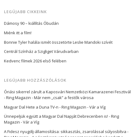
forgatókönyvíró, Piros Ildikó színésznő, Gulyás
Buda…
LEGÚJABB CIKKEINK
Dámosy 90 – kiállítás Óbudán
Miénk itt a film!
Bonnie Tyler halála ismét összetörte Leslie Mandoki szívét
Centrál Színház a Szigliget Várudvarban
Kedvenc filmek 2026 első felében
LEGÚJABB HOZZÁSZÓLÁSOK
Óriási sikerrel zárult a Kaposvári Nemzetközi Kamarazenei Fesztivál
- Ring Magazin
-
Már nem ,,csak” a festők városa
Magyar Dal Hete a Duna TV-n - Ring Magazin
-
Vár a Víg
Ünnepeljük együtt a Magyar Dal Napját Debrecenben is! - Ring
Magazin
-
Vár a Víg
A Fidesz nyugdíj-államosítása: sikkasztás, zsarolással súlyosbítva -