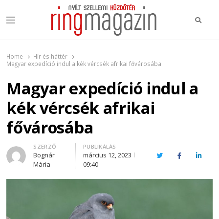
Keres
Menu
Ring Magazin
Nyílt szellemi küzdőtér
Home
Hír és háttér
Magyar expedíció indul a kék vércsék afrikai fővárosába
Magyar expedíció indul a
kék vércsék afrikai
fővárosába
Author
SZERZŐ
PUBLIKÁLÁS
Bognár
március 12, 2023
Twitter
Facebook
Linked
Mária
09:40