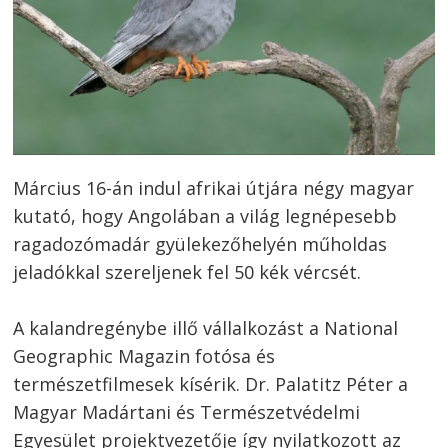
Március 16-án indul afrikai útjára négy magyar
kutató, hogy Angolában a világ legnépesebb
ragadozómadár gyülekezőhelyén műholdas
jeladókkal szereljenek fel 50 kék vércsét.
A kalandregénybe illő vállalkozást a National
Geographic Magazin fotósa és
természetfilmesek kísérik. Dr. Palatitz Péter a
Magyar Madártani és Természetvédelmi
Egyesület projektvezetője így nyilatkozott az