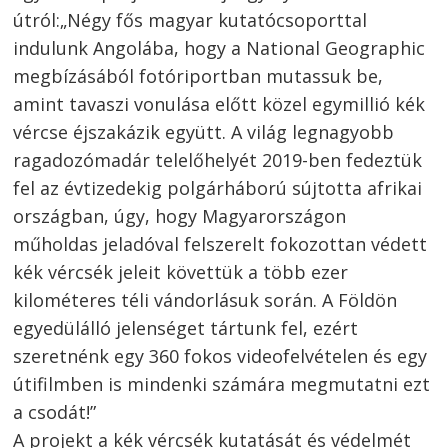
útról:„Négy fős magyar kutatócsoporttal
indulunk Angolába, hogy a National Geographic
megbízásából fotóriportban mutassuk be,
amint tavaszi vonulása előtt közel egymillió kék
vércse éjszakázik együtt. A világ legnagyobb
ragadozómadár telelőhelyét 2019-ben fedeztük
fel az évtizedekig polgárháború sújtotta afrikai
országban, úgy, hogy Magyarországon
műholdas jeladóval felszerelt fokozottan védett
kék vércsék jeleit követtük a több ezer
kilométeres téli vándorlásuk során. A Földön
egyedülálló jelenséget tártunk fel, ezért
szeretnénk egy 360 fokos videofelvételen és egy
útifilmben is mindenki számára megmutatni ezt
a csodát!”
A projekt a kék vércsék kutatását és védelmét