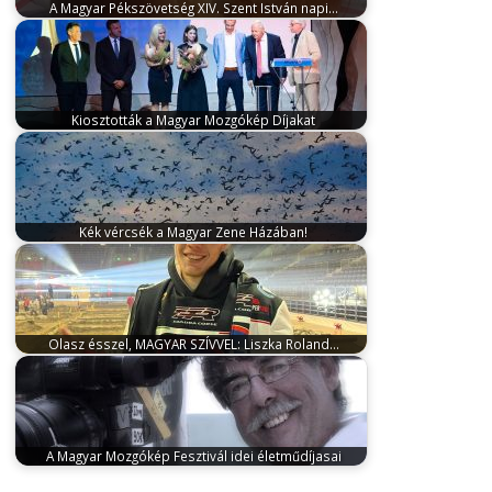
A Magyar Pékszövetség XIV. Szent István napi…
április 14, 2025
A Magyar Pékszövetség
hagyományaihoz híven 2025-ben is meghirdeti 3
kategóriában…
Kiosztották a Magyar Mozgókép Díjakat
június 16, 2024
A Semmelweis kapta a legjobb
játékfilmnek járó díjat, a legjobb…
Kék vércsék a Magyar Zene Házában!
június 11, 2024
A kék vércse nagyon furcsa madár. A
legtöbb sólyomfélétől eltérően…
Olasz ésszel, MAGYAR SZÍVVEL: Liszka Roland…
december 14, 2024
Még csak alig ért véget a
SuperEnduro GP előző szezonja…
A Magyar Mozgókép Fesztivál idei életműdíjasai
április 23, 2024
Elek Judit filmrendező és