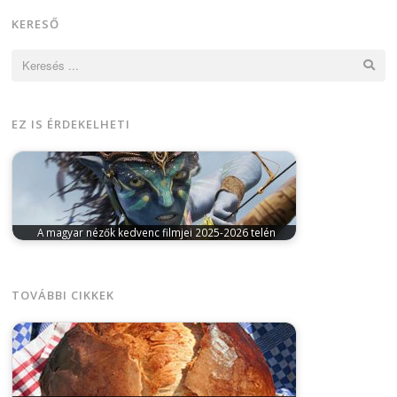
KERESŐ
Keresés:
EZ IS ÉRDEKELHETI
A magyar nézők kedvenc filmjei 2025-2026 telén
március 9, 2026
A Magyar Filmadatbázis adatai
alapján több mint 1,6 milliárd forint…
TOVÁBBI CIKKEK