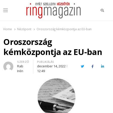
Keres
Menu
Ring Magazin
Nyílt szellemi küzdőtér
Home
Nézőpont
Oroszország kémközpontja az EU-ban
Oroszország
kémközpontja az EU-ban
Author
SZERZŐ
PUBLIKÁLÁS
Rab
december 14, 2022
Twitter
Facebook
Linked
Irén
12:49