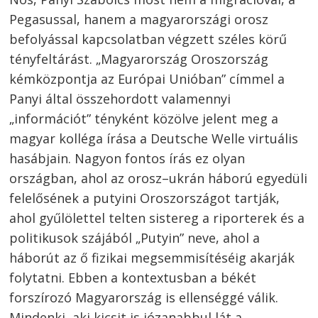
Pegasussal, hanem a magyarországi orosz
befolyással kapcsolatban végzett széles körű
tényfeltárást. „Magyarország Oroszország
kémközpontja az Európai Unióban” címmel a
Panyi által összehordott valamennyi
„információt” tényként közölve jelent meg a
magyar kolléga írása a Deutsche Welle virtuális
hasábjain. Nagyon fontos írás ez olyan
országban, ahol az orosz–ukrán háború egyedüli
felelősének a putyini Oroszországot tartják,
ahol gyűlölettel telten sistereg a riporterek és a
politikusok szájából „Putyin” neve, ahol a
háborút az ő fizikai megsemmisítéséig akarják
folytatni. Ebben a kontextusban a békét
forszírozó Magyarország is ellenséggé válik.
Mindenki, aki kicsit is józanabbul lát a