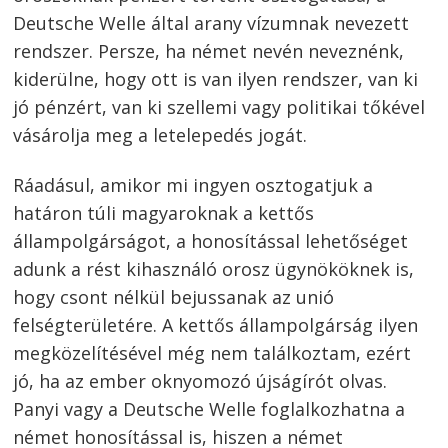
Deutsche Welle által arany vízumnak nevezett
rendszer. Persze, ha német nevén neveznénk,
kiderülne, hogy ott is van ilyen rendszer, van ki
jó pénzért, van ki szellemi vagy politikai tőkével
vásárolja meg a letelepedés jogát.
Ráadásul, amikor mi ingyen osztogatjuk a
határon túli magyaroknak a kettős
állampolgárságot, a honosítással lehetőséget
adunk a rést kihasználó orosz ügynököknek is,
hogy csont nélkül bejussanak az unió
felségterületére. A kettős állampolgárság ilyen
megközelítésével még nem találkoztam, ezért
jó, ha az ember oknyomozó újságírót olvas.
Panyi vagy a Deutsche Welle foglalkozhatna a
német honosítással is, hiszen a német