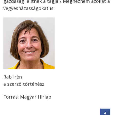
gazdasági elitnek a tagjai? Megnézném azokat a
vegyesházasságokat is!
Rab Irén
a szerző történész
Forrás: Magyar Hírlap