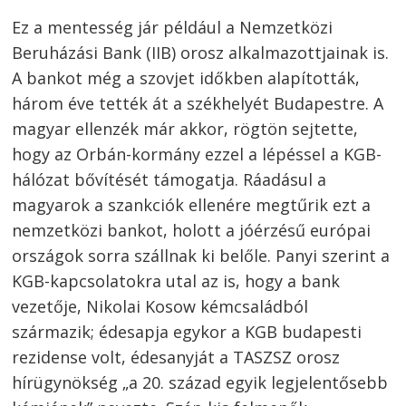
Ez a mentesség jár például a Nemzetközi
Beruházási Bank (IIB) orosz alkalmazottjainak is.
A bankot még a szovjet időkben alapították,
Bejegyzés
három éve tették át a székhelyét Budapestre. A
magyar ellenzék már akkor, rögtön sejtette,
navigáció
s
hogy az Orbán-kormány ezzel a lépéssel a KGB-
hálózat bővítését támogatja. Ráadásul a
magyarok a szankciók ellenére megtűrik ezt a
nemzetközi bankot, holott a jóérzésű európai
országok sorra szállnak ki belőle. Panyi szerint a
KGB-kapcsolatokra utal az is, hogy a bank
vezetője, Nikolai Kosow kémcsaládból
származik; édesapja egykor a KGB budapesti
rezidense volt, édesanyját a TASZSZ orosz
hírügynökség „a 20. század egyik legjelentősebb