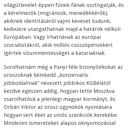
világútlevelet éppen fűnek-fának osztogatják, és
a kérelmezők (migránsok, menedékkérők),
akiknek identitásáról vajmi keveset tudunk,
kedvükre utazgathatnak majd a határok nélküli
Európában. Vagy írhatnának az európai
szocialistákról, akik milliós csúszópénzekért
ígértek vízummentességet a katariaknak.
Sorolhatnám még a Panyi-féle bizonyítékokat az
oroszoknak kémkedő „konzervatív
jobboldalinak” nevezett jobbikos KGBélától
kezdve egészen addig, hogyan tette Moszkva
zsarolhatóvá a jelenlegi magyar kormányt, és
Orbán Viktor az orosz ügynökök nyomására
hogyan vert éket az uniós szankciók kerekébe.
Mindezen ismereteket alapos oknyomozással