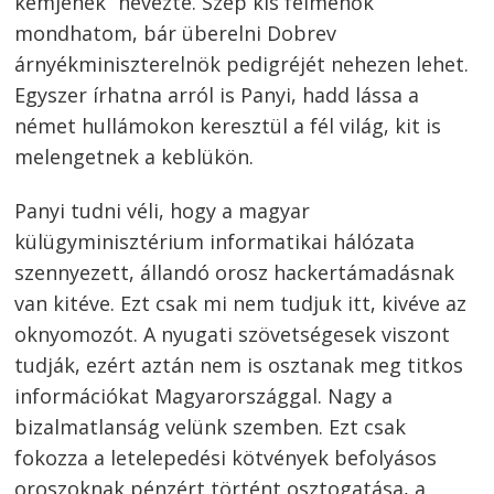
kémjének” nevezte. Szép kis felmenők
mondhatom, bár überelni Dobrev
árnyékminiszterelnök pedigréjét nehezen lehet.
Egyszer írhatna arról is Panyi, hadd lássa a
német hullámokon keresztül a fél világ, kit is
melengetnek a keblükön.
Panyi tudni véli, hogy a magyar
külügyminisztérium informatikai hálózata
szennyezett, állandó orosz hackertámadásnak
van kitéve. Ezt csak mi nem tudjuk itt, kivéve az
oknyomozót. A nyugati szövetségesek viszont
tudják, ezért aztán nem is osztanak meg titkos
információkat Magyarországgal. Nagy a
bizalmatlanság velünk szemben. Ezt csak
fokozza a letelepedési kötvények befolyásos
oroszoknak pénzért történt osztogatása, a