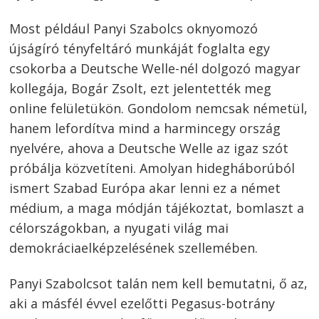
Most például Panyi Szabolcs oknyomozó
újságíró tényfeltáró munkáját foglalta egy
csokorba a Deutsche Welle-nél dolgozó magyar
kollegája, Bogár Zsolt, ezt jelentették meg
online felületükön. Gondolom nemcsak németül,
hanem lefordítva mind a harmincegy ország
nyelvére, ahova a Deutsche Welle az igaz szót
próbálja közvetíteni. Amolyan hidegháborúból
ismert Szabad Európa akar lenni ez a német
médium, a maga módján tájékoztat, bomlaszt a
célországokban, a nyugati világ mai
demokráciaelképzelésének szellemében.
Panyi Szabolcsot talán nem kell bemutatni, ő az,
aki a másfél évvel ezelőtti Pegasus-botrány