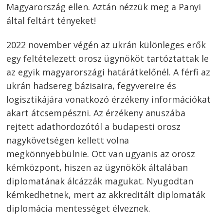
Magyarország ellen. Aztán nézzük meg a Panyi
által feltárt tényeket!
2022 november végén az ukrán különleges erők
egy feltételezett orosz ügynököt tartóztattak le
az egyik magyarországi határátkelőnél. A férfi az
ukrán hadsereg bázisaira, fegyvereire és
logisztikájára vonatkozó érzékeny információkat
akart átcsempészni. Az érzékeny anuszába
rejtett adathordozótól a budapesti orosz
nagykövetségen kellett volna
megkönnyebbülnie. Ott van ugyanis az orosz
kémközpont, hiszen az ügynökök általában
diplomatának álcázzák magukat. Nyugodtan
kémkedhetnek, mert az akkreditált diplomaták
diplomácia mentességet élveznek.