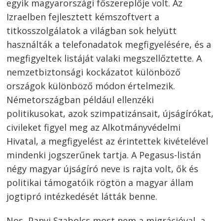
egyik magyarországi főszereplője volt. Az
Izraelben fejlesztett kémszoftvert a
titkosszolgálatok a világban sok helyütt
használták a telefonadatok megfigyelésére, és a
megfigyeltek listáját valaki megszellőztette. A
nemzetbiztonsági kockázatot különböző
országok különböző módon értelmezik.
Németországban például ellenzéki
politikusokat, azok szimpatizánsait, újságírókat,
civileket figyel meg az Alkotmányvédelmi
Hivatal, a megfigyelést az érintettek kivételével
mindenki jogszerűnek tartja. A Pegasus-listán
négy magyar újságíró neve is rajta volt, ők és
politikai támogatóik rögtön a magyar állam
jogtipró intézkedését látták benne.
Nos, Panyi Szabolcs most nem a migrációval, a