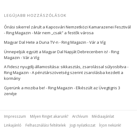
LEGÚJABB HOZZÁSZÓLÁSOK
Óriási sikerrel zárult a Kaposvári Nemzetközi Kamarazenei Fesztivál
- Ring Magazin
-
Már nem ,,csak” a festők városa
Magyar Dal Hete a Duna TV-n - Ring Magazin
-
Vár a Víg
Ünnepeljük együtt a Magyar Dal Napját Debrecenben is! - Ring
Magazin
-
Vár a Víg
A Fidesz nyugdíj-államosítása: sikkasztás, zsarolással súlyosbítva -
Ring Magazin
-
A pénztárszövetség szerint zsarolásba kezdett a
kormány
Gyerünk a moziba be! - Ring Magazin
-
Elkészült az Üvegtigris 3
zenéje
Impresszum
Milyen Ringet akarunk?
Archívum
Médiaajánlat
Linkajánló
Felhasználási feltételek
Jogi nyilatkozat
Írjon nekünk!