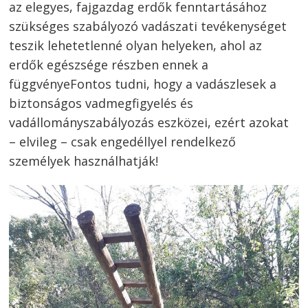
az elegyes, fajgazdag erdők fenntartásához
szükséges szabályozó vadászati tevékenységet
teszik lehetetlenné olyan helyeken, ahol az
erdők egészsége részben ennek a
függvényeFontos tudni, hogy a vadászlesek a
biztonságos vadmegfigyelés és
vadállományszabályozás eszközei, ezért azokat
– elvileg – csak engedéllyel rendelkező
személyek használhatják!
Bejegyzés