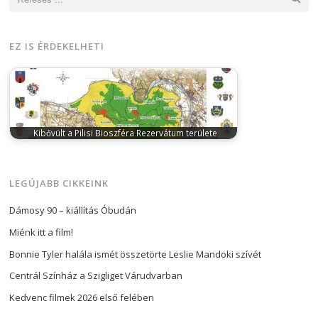
EZ IS ÉRDEKELHETI
Kibővült a Pilisi Bioszféra Rezervátum területe
november 17, 2025
Az UNESCO Hangzhou-ban
megrendezett világkongresszusán hivatalosan is
kihirdették a Pilisi…
LEGÚJABB CIKKEINK
Dámosy 90 – kiállítás Óbudán
Miénk itt a film!
Bonnie Tyler halála ismét összetörte Leslie Mandoki szívét
Centrál Színház a Szigliget Várudvarban
Kedvenc filmek 2026 első felében