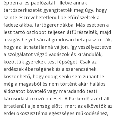
éppen a les padlózatát, illetve annak
tartószerkezetét gyengítették meg úgy, hogy
szinte észrevehetetlenül belefűrészeltek a
fadeszkákba, tartógerendákba. Más esetben a
lest tartó oszlopot teljesen átfűrészelték, majd
a vágás helyét sárral gondosan betapasztották,
hogy az láthatatlanná váljon, így veszélyeztetve
a szolgálatot végző vadászok és kirándulók,
közöttük gyerekek testi épségét. Csak az
erdészek éberségének és a szerencsének
köszönhető, hogy eddig senki sem zuhant le
még a magasból és nem történt akár halálos
áldozatot követelő vagy maradandó testi
károsodást okozó baleset. A Parkerdő azért áll
értetlenül a jelenség előtt, mert az elkövetők az
erdei ökoszisztéma egészséges működéséhez,