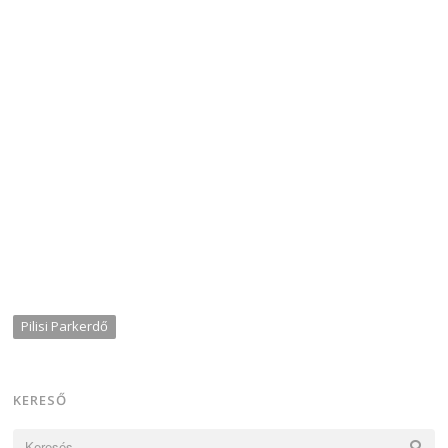
Pilisi Parkerdő
KERESŐ
Keresés: