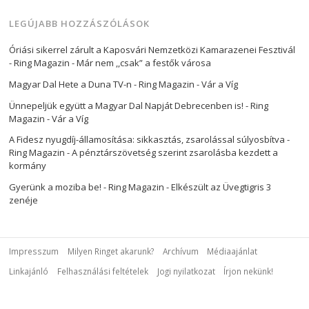
LEGÚJABB HOZZÁSZÓLÁSOK
Óriási sikerrel zárult a Kaposvári Nemzetközi Kamarazenei Fesztivál
- Ring Magazin
-
Már nem ,,csak” a festők városa
Magyar Dal Hete a Duna TV-n - Ring Magazin
-
Vár a Víg
Ünnepeljük együtt a Magyar Dal Napját Debrecenben is! - Ring
Magazin
-
Vár a Víg
A Fidesz nyugdíj-államosítása: sikkasztás, zsarolással súlyosbítva -
Ring Magazin
-
A pénztárszövetség szerint zsarolásba kezdett a
kormány
Gyerünk a moziba be! - Ring Magazin
-
Elkészült az Üvegtigris 3
zenéje
Impresszum
Milyen Ringet akarunk?
Archívum
Médiaajánlat
Linkajánló
Felhasználási feltételek
Jogi nyilatkozat
Írjon nekünk!