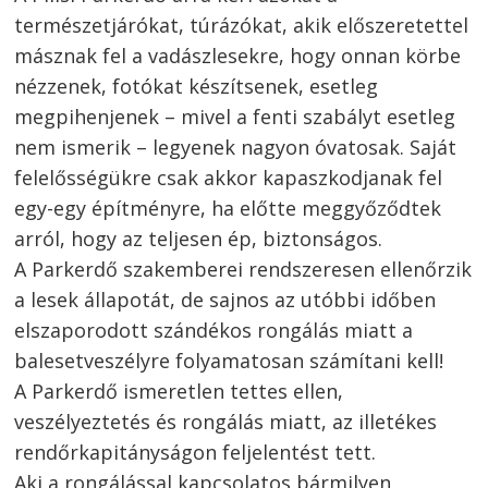
természetjárókat, túrázókat, akik előszeretettel
másznak fel a vadászlesekre, hogy onnan körbe
nézzenek, fotókat készítsenek, esetleg
megpihenjenek – mivel a fenti szabályt esetleg
nem ismerik – legyenek nagyon óvatosak. Saját
felelősségükre csak akkor kapaszkodjanak fel
egy-egy építményre, ha előtte meggyőződtek
arról, hogy az teljesen ép, biztonságos.
A Parkerdő szakemberei rendszeresen ellenőrzik
a lesek állapotát, de sajnos az utóbbi időben
elszaporodott szándékos rongálás miatt a
balesetveszélyre folyamatosan számítani kell!
A Parkerdő ismeretlen tettes ellen,
veszélyeztetés és rongálás miatt, az illetékes
rendőrkapitányságon feljelentést tett.
Aki a rongálással kapcsolatos bármilyen