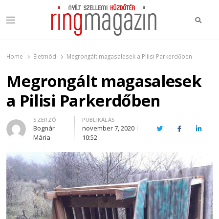
Keres
Menu
Ring Magazin
Nyílt szellemi küzdőtér
Home
Életmód
Megrongált magasalesek a Pilisi Parkerdőben
Megrongált magasalesek
a Pilisi Parkerdőben
Author
SZERZŐ
PUBLIKÁLÁS
Bognár
november 7, 2020
Twitter
Facebook
Linked
Mária
10:52