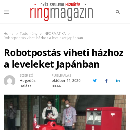
Keres
Menu
Ring Magazin
Nyílt szellemi küzdőtér
Home
Tudomány
INFORMATIKA
Robotpostás viheti házhoz a leveleket Japánban
Robotpostás viheti házhoz
a leveleket Japánban
Author
SZERZŐ
PUBLIKÁLÁS
Hegedűs
október 11, 2020
Twitter
Facebook
Linked
Balázs
08:44