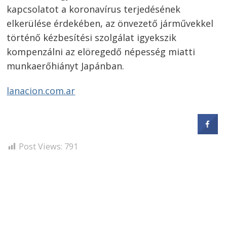
kapcsolatot a koronavírus terjedésének
Bejegyzés
elkerülése érdekében, az önvezető járművekkel
navigáció
s
történő kézbesítési szolgálat igyekszik
kompenzálni az elöregedő népesség miatti
munkaerőhiányt Japánban.
lanacion.com.ar
Post Views:
791