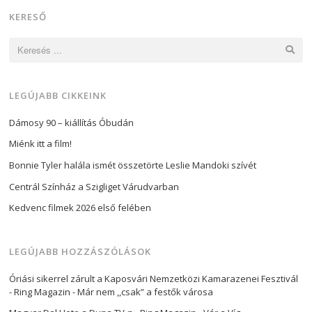
KERESŐ
Keresés:
LEGÚJABB CIKKEINK
Dámosy 90 – kiállítás Óbudán
Miénk itt a film!
Bonnie Tyler halála ismét összetörte Leslie Mandoki szívét
Centrál Színház a Szigliget Várudvarban
Kedvenc filmek 2026 első felében
LEGÚJABB HOZZÁSZÓLÁSOK
Óriási sikerrel zárult a Kaposvári Nemzetközi Kamarazenei Fesztivál
- Ring Magazin
-
Már nem ,,csak” a festők városa