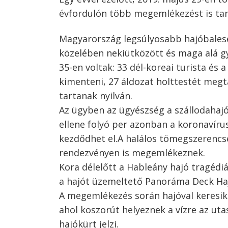
évfordulón több megemlékezést is ta
Magyarország legsúlyosabb hajóbaleset
Bejegyzés
közelében nekiütközött és maga alá gy
35-en voltak: 33 dél-koreai turista és 
navigáció
s
kimenteni, 27 áldozat holttestét megta
tartanak nyilván.
Az ügyben az ügyészség a szállodahajó 
ellene folyó per azonban a koronavír
kezdődhet el.
A halálos tömegszerencsé
rendezvényen is megemlékeznek.
Kora délelőtt a Hableány hajó tragédi
a hajót üzemeltető Panoráma Deck Haj
A megemlékezés során hajóval keresik f
ahol koszorút helyeznek a vízre az uta
hajókürt jelzi.