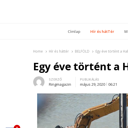
Ring
Nyílt sz
Címlap
Hír és hátTér
M
Home
Hír és háttér
BELFÖLD
Egy éve történt a Ha
Egy éve történt a 
Author
SZERZŐ
PUBLIKÁLÁS
Ringmagazin
május 29, 2020
06:21
0