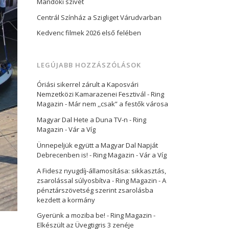
Mandoki szívét
Centrál Színház a Szigliget Várudvarban
Kedvenc filmek 2026 első felében
LEGÚJABB HOZZÁSZÓLÁSOK
Óriási sikerrel zárult a Kaposvári
Nemzetközi Kamarazenei Fesztivál - Ring
Magazin
-
Már nem ,,csak” a festők városa
Magyar Dal Hete a Duna TV-n - Ring
Magazin
-
Vár a Víg
Ünnepeljük együtt a Magyar Dal Napját
Debrecenben is! - Ring Magazin
-
Vár a Víg
A Fidesz nyugdíj-államosítása: sikkasztás,
zsarolással súlyosbítva - Ring Magazin
-
A
pénztárszövetség szerint zsarolásba
kezdett a kormány
Gyerünk a moziba be! - Ring Magazin
-
Elkészült az Üvegtigris 3 zenéje