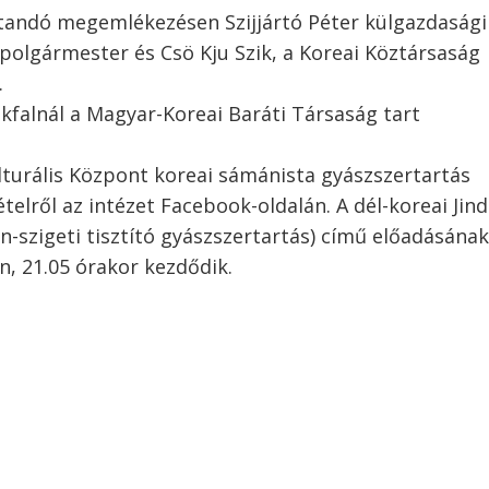
tandó megemlékezésen Szijjártó Péter külgazdasági
polgármester és Csö Kju Szik, a Koreai Köztársaság
.
ékfalnál a Magyar-Koreai Baráti Társaság tart
lturális Központ koreai sámánista gyászszertartás
telről az intézet Facebook-oldalán. A dél-koreai Jin
-szigeti tisztító gyászszertartás) című előadásának
n, 21.05 órakor kezdődik.