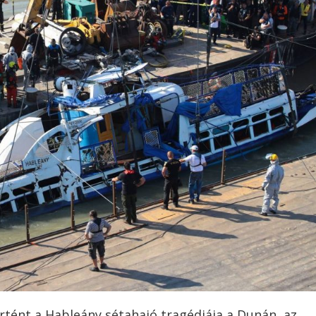
örtént a Hableány sétahajó tragédiája a Dunán, az