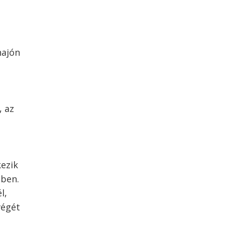
hajón
, az
kezik
ében.
l,
végét