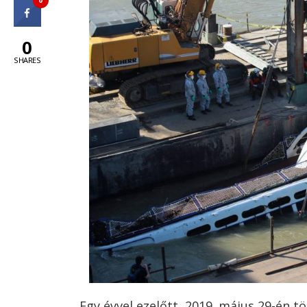
0
SHARES
Egy évvel ezelőtt, 2019. május 29-én t