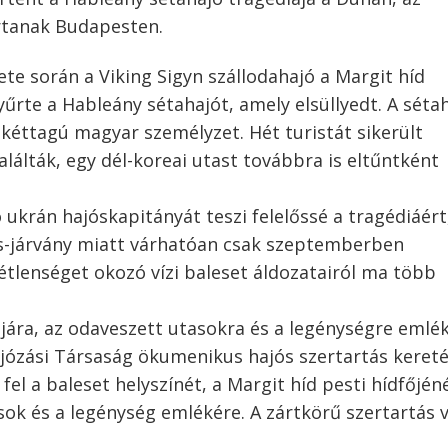
rtanak Budapesten.
e során a Viking Sigyn szállodahajó a Margit híd
űrte a Hableány sétahajót, amely elsüllyedt. A séta
a kéttagú magyar személyzet. Hét turistát sikerült
lálták, egy dél-koreai utast továbbra is eltűntként
ukrán hajóskapitányát teszi felelőssé a tragédiáért
us-járvány miatt várhatóan csak szeptemberben
tlenséget okozó vízi baleset áldozatairól ma több
ájára, az odaveszett utasokra és a legénységre emlé
ózási Társaság ökumenikus hajós szertartás keret
el a baleset helyszínét, a Margit híd pesti hídfőjéné
sok és a legénység emlékére. A zártkörű szertartás 