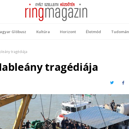
 Magazin
ellemi küzdőtér
agyar Glóbusz
Kultúra
Horizont
Életmód
Tudomán
bleány tragédiája
Hableány tragédiája
Twitter
Fa