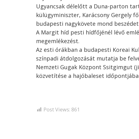
Ugyancsak délelőtt a Duna-parton tar
külügyminiszter, Karácsony Gergely fő
budapesti nagykövete mond beszédet
A Margit híd pesti hídfőjénél lévő eml
megemlékezést.
Az esti órákban a budapesti Koreai Ku
színpadi átdolgozását mutatja be felvé
Nemzeti Gugak Központ Ssitgimgut (jin
közvetítése a hajóbaleset időpontjába
Post Views:
861