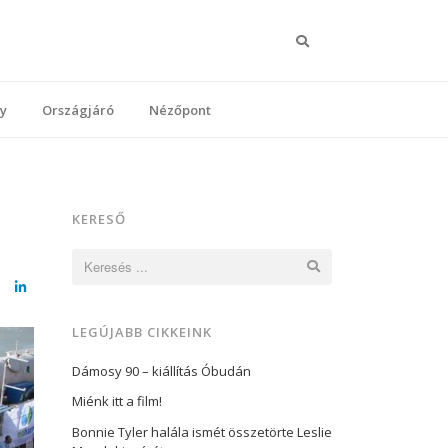
Keresés
y
Országjáró
Nézőpont
KERESŐ
Keresés:
cebook
LinkedIn
LEGÚJABB CIKKEINK
Dámosy 90 – kiállítás Óbudán
Miénk itt a film!
Bonnie Tyler halála ismét összetörte Leslie