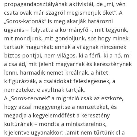
propagandaosztályának aktivistái, de „mi, vén
csatalovak már szagról megismerjük őket”. A
„Soros-katonák” is meg akarják határozni
ugyanis – folytatta a kormányfő -, mit tegyünk,
mit mondjunk, mit gondoljunk, sőt hogy minek
tartsuk magunkat: ennek a világnak nincsenek
biztos pontjai, nem világos, ki a férfi, ki a nő, mi
a család, mit jelent magyarnak és kereszténynek
lenni, harmadik nemet kreálnak, a hitet
kifigurázzák, a családokat feleslegesnek, a
nemzeteket elavultnak tartják.
A „Soros-tervnek” a migráció csak az eszköze,
hogy azzal meggyengítse a nemzeteket, és
megadja a kegyelemdöfést a keresztény
kultúrának – mondta a miniszterelnök,
kijelentve ugyanakkor: „amit nem tűrtünk el a