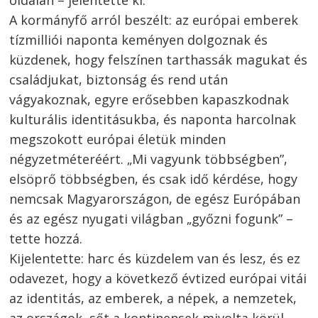
A kormányfő arról beszélt: az európai emberek
tízmilliói naponta keményen dolgoznak és
Bejegyzés
küzdenek, hogy felszínen tarthassák magukat és
navigáció
s
családjukat, biztonság és rend után
vágyakoznak, egyre erősebben kapaszkodnak
kulturális identitásukba, és naponta harcolnak
megszokott európai életük minden
négyzetméteréért. „Mi vagyunk többségben”,
elsöprő többségben, és csak idő kérdése, hogy
nemcsak Magyarországon, de egész Európában
és az egész nyugati világban „győzni fogunk” –
tette hozzá.
Kijelentette: harc és küzdelem van és lesz, és ez
odavezet, hogy a következő évtized európai vitái
az identitás, az emberek, a népek, a nemzetek,
az országok, sőt a kontinensek mivolta körül