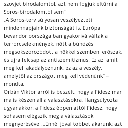
szovjet birodalomtól, azt nem fogjuk eltűrni a
Soros-birodalomtól sem”.
„A Soros-terv súlyosan veszélyezteti
mindennapjaink biztonságát is. Európa
bevándorlóországaiban gyakorivá váltak a
terrorcselekmények, nőtt a bűnözés,
megsokszorozódott a nőkkel szembeni erőszak,
és újra felcsap az antiszemitizmus. Ez az, amit
meg kell akadályoznunk, ez az a veszély,
amelytől az országot meg kell védenünk” –
mondta.
Orbán Viktor arról is beszélt, hogy a Fidesz már
ma is készen áll a választásokra. Hangsúlyozta
ugyanakkor: a Fidesz éppen attól Fidesz, hogy
sohasem elégszik meg a választások
megnyerésével. „Ennél jóval többet akarunk: azt