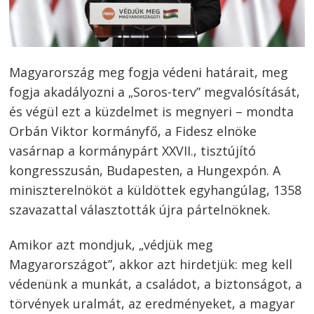
Magyarország meg fogja védeni határait, meg
fogja akadályozni a „Soros-terv” megvalósítását,
és végül ezt a küzdelmet is megnyeri – mondta
Orbán Viktor kormányfő, a Fidesz elnöke
vasárnap a kormánypárt XXVII., tisztújító
kongresszusán, Budapesten, a Hungexpón. A
miniszterelnököt a küldöttek egyhangúlag, 1358
szavazattal választották újra pártelnöknek.
Amikor azt mondjuk, „védjük meg
Magyarországot”, akkor azt hirdetjük: meg kell
védenünk a munkát, a családot, a biztonságot, a
törvények uralmát, az eredményeket, a magyar