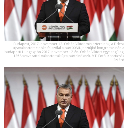
Budapest, 2017. november 12. Orbán Viktor miniszterelnök, a Fidesz
újraválasztott elnöke felszólal a párt XXVII., tisztújító kongresszusán a
budapesti Hungexpón 2017. november 12-én. Orbán Viktort egyhangúlag,
1358 szavazattal választották újra pártelnöknek. MTI Fotó: Koszticsák
Szilárd