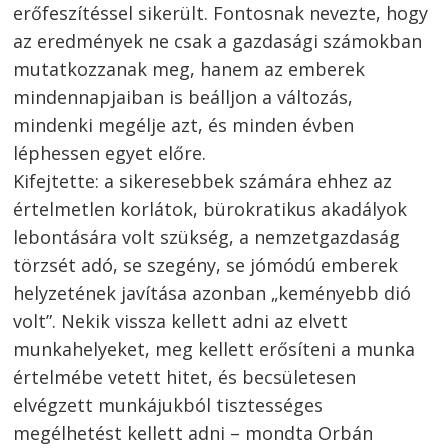
erőfeszítéssel sikerült. Fontosnak nevezte, hogy
az eredmények ne csak a gazdasági számokban
mutatkozzanak meg, hanem az emberek
mindennapjaiban is beálljon a változás,
mindenki megélje azt, és minden évben
léphessen egyet előre.
Kifejtette: a sikeresebbek számára ehhez az
értelmetlen korlátok, bürokratikus akadályok
lebontására volt szükség, a nemzetgazdaság
törzsét adó, se szegény, se jómódú emberek
helyzetének javítása azonban „keményebb dió
volt”. Nekik vissza kellett adni az elvett
munkahelyeket, meg kellett erősíteni a munka
értelmébe vetett hitet, és becsületesen
elvégzett munkájukból tisztességes
megélhetést kellett adni – mondta Orbán