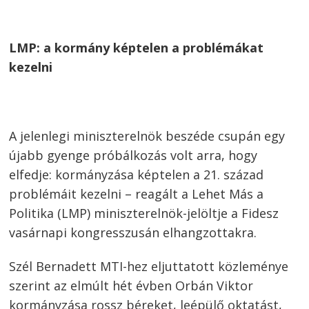
LMP: a kormány képtelen a problémákat
kezelni
A jelenlegi miniszterelnök beszéde csupán egy
újabb gyenge próbálkozás volt arra, hogy
elfedje: kormányzása képtelen a 21. század
problémáit kezelni – reagált a Lehet Más a
Politika (LMP) miniszterelnök-jelöltje a Fidesz
vasárnapi kongresszusán elhangzottakra.
Szél Bernadett MTI-hez eljuttatott közleménye
szerint az elmúlt hét évben Orbán Viktor
kormányzása rossz béreket, leépülő oktatást,