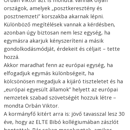
országok, amelyek „posztkeresztény és
posztnemzeti” korszakba akarnak lépni.
Különböző megítélések vannak a kérdésben,
azonban úgy biztosan nem lesz egység, ha
egymásra akarjuk kényszeríteni a másik
gondolkodásmódját, érdekeit és céljait – tette
hozzá.
Akkor maradhat fenn az európai egység, ha
elfogadjuk egymás különbségeit, ha
kölcsönösen megadjuk a kijáró tiszteletet és ha
„európai egyesült államok” helyett az európai
nemzetek szabad szövetségét hozzuk létre –
mondta Orbán Viktor.
A kormányfő kitért arra is: jövő tavasszal lesz 30
éve, hogy az ELTE Bibó kollégiumában zászlót
bontottak. Bár sokan mosolyogtak, amikor