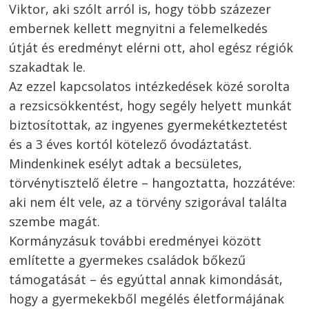
Viktor, aki szólt arról is, hogy több százezer
embernek kellett megnyitni a felemelkedés
útját és eredményt elérni ott, ahol egész régiók
szakadtak le.
Az ezzel kapcsolatos intézkedések közé sorolta
a rezsicsökkentést, hogy segély helyett munkát
biztosítottak, az ingyenes gyermekétkeztetést
és a 3 éves kortól kötelező óvodáztatást.
Mindenkinek esélyt adtak a becsületes,
törvénytisztelő életre – hangoztatta, hozzátéve:
aki nem élt vele, az a törvény szigorával találta
szembe magát.
Kormányzásuk további eredményei között
említette a gyermekes családok bőkezű
támogatását – és egyúttal annak kimondását,
hogy a gyermekekből megélés életformájának