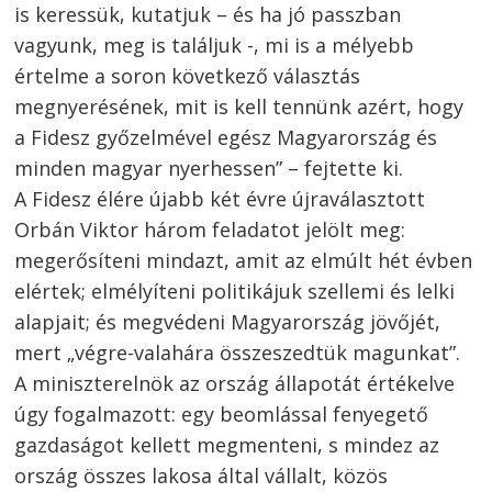
is keressük, kutatjuk – és ha jó passzban
vagyunk, meg is találjuk -, mi is a mélyebb
értelme a soron következő választás
megnyerésének, mit is kell tennünk azért, hogy
a Fidesz győzelmével egész Magyarország és
minden magyar nyerhessen” – fejtette ki.
A Fidesz élére újabb két évre újraválasztott
Orbán Viktor három feladatot jelölt meg:
megerősíteni mindazt, amit az elmúlt hét évben
elértek; elmélyíteni politikájuk szellemi és lelki
alapjait; és megvédeni Magyarország jövőjét,
mert „végre-valahára összeszedtük magunkat”.
A miniszterelnök az ország állapotát értékelve
úgy fogalmazott: egy beomlással fenyegető
gazdaságot kellett megmenteni, s mindez az
ország összes lakosa által vállalt, közös