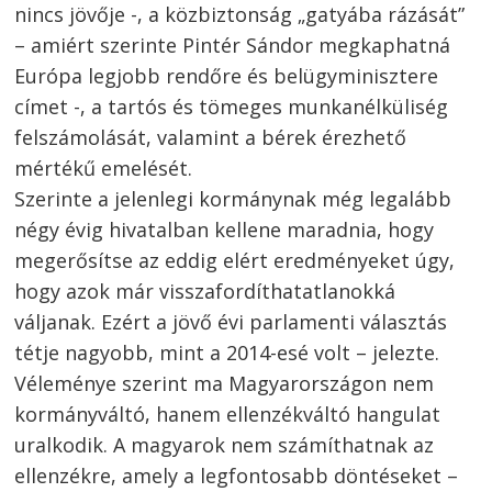
nincs jövője -, a közbiztonság „gatyába rázását”
– amiért szerinte Pintér Sándor megkaphatná
Európa legjobb rendőre és belügyminisztere
címet -, a tartós és tömeges munkanélküliség
felszámolását, valamint a bérek érezhető
mértékű emelését.
Szerinte a jelenlegi kormánynak még legalább
négy évig hivatalban kellene maradnia, hogy
megerősítse az eddig elért eredményeket úgy,
hogy azok már visszafordíthatatlanokká
váljanak. Ezért a jövő évi parlamenti választás
tétje nagyobb, mint a 2014-esé volt – jelezte.
Véleménye szerint ma Magyarországon nem
kormányváltó, hanem ellenzékváltó hangulat
uralkodik. A magyarok nem számíthatnak az
ellenzékre, amely a legfontosabb döntéseket –