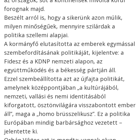
forognak majd.
Beszélt arról is, hogy a sikerünk azon múlik,
milyen minőségűek, mennyire szilárdak a
politika szellemi alapjai.
A kormányfő elutasította az emberek egymással
szembefordításának politikáját, kijelentve: a
Fidesz és a KDNP nemzeti alapon, az
együttműködés és a békesség pártján áll.
Ezzel szembeállította azt az újfajta politikát,
amelynek középpontjában „a kultúrájából,
nemzeti, vallási és nemi identitásából
kiforgatott, ösztönvilágára visszabontott ember
áll”, maga a „homo brüsszelikusz”. Ez a politika
Európában mindig barbársághoz vezetett –
jelentette ki.
Orbán Viktor azt is mondta: vannak olyan