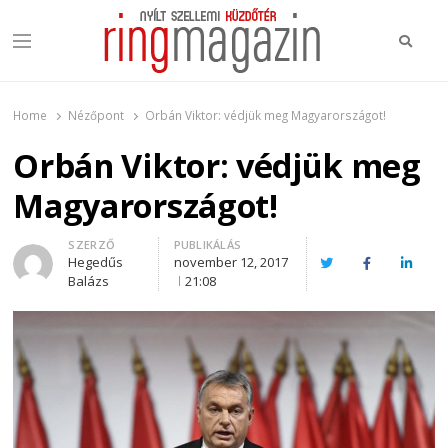
Keres
Menu
Ring Magazin
Nyílt szellemi küzdőtér
Home
Nézőpont
Orbán Viktor: védjük meg Magyarországot!
Orbán Viktor: védjük meg
Magyarországot!
Author
SZERZŐ
PUBLIKÁLÁS
Hegedűs
november 12, 2017
Twitter
Facebook
Linked
Balázs
21:08