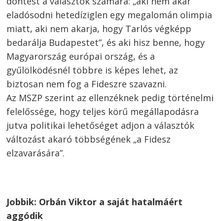
döntést a választók számára: „aki nem akar
eladósodni hetedíziglen egy megalomán olimpia
miatt, aki nem akarja, hogy Tarlós végképp
bedarálja Budapestet”, és aki hisz benne, hogy
Magyarország európai ország, és a
gyűlölködésnél többre is képes lehet, az
biztosan nem fog a Fideszre szavazni.
Az MSZP szerint az ellenzéknek pedig történelmi
felelőssége, hogy teljes körű megállapodásra
jutva politikai lehetőséget adjon a választók
változást akaró többségének „a Fidesz
elzavarására”.
Jobbik: Orbán Viktor a saját hatalmáért
aggódik