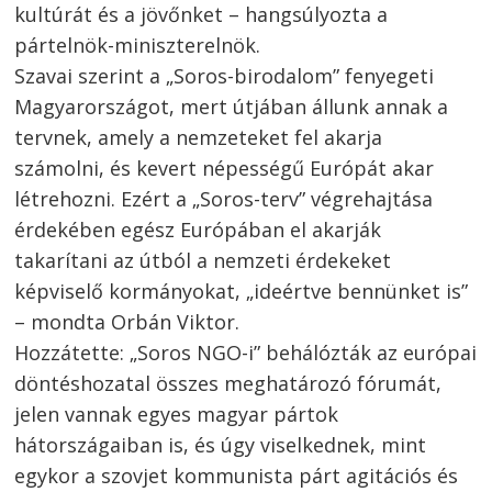
kultúrát és a jövőnket – hangsúlyozta a
pártelnök-miniszterelnök.
Szavai szerint a „Soros-birodalom” fenyegeti
Magyarországot, mert útjában állunk annak a
tervnek, amely a nemzeteket fel akarja
számolni, és kevert népességű Európát akar
létrehozni. Ezért a „Soros-terv” végrehajtása
érdekében egész Európában el akarják
takarítani az útból a nemzeti érdekeket
képviselő kormányokat, „ideértve bennünket is”
– mondta Orbán Viktor.
Hozzátette: „Soros NGO-i” behálózták az európai
döntéshozatal összes meghatározó fórumát,
jelen vannak egyes magyar pártok
hátországaiban is, és úgy viselkednek, mint
egykor a szovjet kommunista párt agitációs és