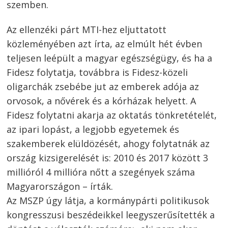
szemben.
Az ellenzéki párt MTI-hez eljuttatott
közleményében azt írta, az elmúlt hét évben
teljesen leépült a magyar egészségügy, és ha a
Fidesz folytatja, továbbra is Fidesz-közeli
oligarchák zsebébe jut az emberek adója az
orvosok, a nővérek és a kórházak helyett. A
Fidesz folytatni akarja az oktatás tönkretételét,
az ipari lopást, a legjobb egyetemek és
szakemberek elüldözését, ahogy folytatnák az
ország kizsigerelését is: 2010 és 2017 között 3
millióról 4 millióra nőtt a szegények száma
Magyarországon – írták.
Az MSZP úgy látja, a kormánypárti politikusok
kongresszusi beszédeikkel leegyszerűsítették a