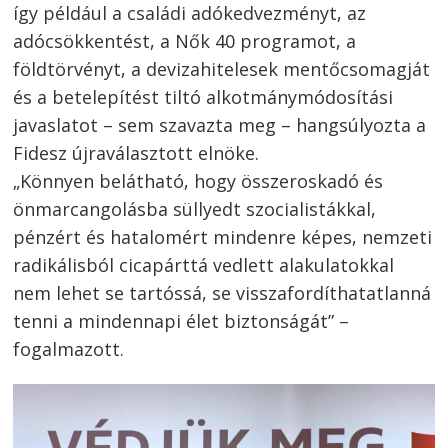
így például a családi adókedvezményt, az
adócsökkentést, a Nők 40 programot, a
földtörvényt, a devizahitelesek mentőcsomagját
és a betelepítést tiltó alkotmánymódosítási
javaslatot – sem szavazta meg – hangsúlyozta a
Fidesz újraválasztott elnöke.
„Könnyen belátható, hogy összeroskadó és
önmarcangolásba süllyedt szocialistákkal,
pénzért és hatalomért mindenre képes, nemzeti
radikálisból cicapárttá vedlett alakulatokkal
nem lehet se tartóssá, se visszafordíthatatlanná
tenni a mindennapi élet biztonságát” –
fogalmazott.