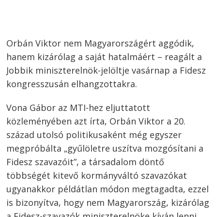
Orbán Viktor nem Magyarországért aggódik,
hanem kizárólag a saját hatalmáért – reagált a
Jobbik miniszterelnök-jelöltje vasárnap a Fidesz
kongresszusán elhangzottakra.
Vona Gábor az MTI-hez eljuttatott
közleményében azt írta, Orbán Viktor a 20.
század utolsó politikusaként még egyszer
megpróbálta „gyűlöletre uszítva mozgósítani a
Fidesz szavazóit”, a társadalom döntő
többségét kitevő kormányváltó szavazókat
ugyanakkor példátlan módon megtagadta, ezzel
is bizonyítva, hogy nem Magyarország, kizárólag
a Fidesz-szavazók miniszterelnöke kíván lenni.