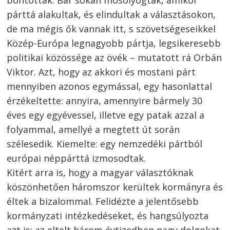
párttá alakultak, és elindultak a választásokon,
de ma mégis ők vannak itt, s szövetségeseikkel
Közép-Európa legnagyobb pártja, legsikeresebb
politikai közössége az övék – mutatott rá Orbán
Viktor. Azt, hogy az akkori és mostani párt
mennyiben azonos egymással, egy hasonlattal
érzékeltette: annyira, amennyire bármely 30
éves egy egyévessel, illetve egy patak azzal a
folyammal, amellyé a megtett út során
szélesedik. Kiemelte: egy nemzedéki pártból
európai néppárttá izmosodtak.
Kitért arra is, hogy a magyar választóknak
köszönhetően háromszor kerültek kormányra és
éltek a bizalommal. Felidézte a jelentősebb
kormányzati intézkedéseket, és hangsúlyozta
azt is: az eltelt három évtizedben nagy dolgokat