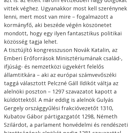
vittek véghez. Ugyanakkor most kell szerénynek
lenni, mert most van mire – fogalmazott a
kormányfő, aki beszéde végén köszönetet
mondott, hogy egy ilyen fantasztikus politikai
közösség tagja lehet.
A tisztújító kongresszuson Novák Katalin, az
Emberi Erőforrások Minisztériumának család-,
ifjúság- és nemzetközi ügyekért felelős
államtitkára – aki az európai számvevőszéki
taggá választott Pelczné Gáll Ildikót váltja az
alelnöki poszton – 1297 szavazatot kapott a
küldöttektől. A már eddig is alelnök Gulyás
Gergely országgyűlési frakcióvezetőt 1310,
Kubatov Gábor pártigazgatót 1298, Németh
Szilárdot, a parlament honvédelmi és rendészeti
bizottságának elnökét pedig 1281 szavazattal