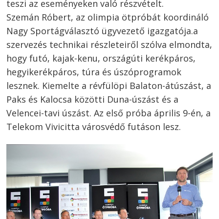
teszi az eseményeken való részvételt.
Szemán Róbert, az olimpia ötpróbát koordináló
Nagy Sportágválasztó ügyvezető igazgatója.a
szervezés technikai részleteiről szólva elmondta,
hogy futó, kajak-kenu, országúti kerékpáros,
Bejegyzés
hegyikerékpáros, túra és úszóprogramok
navigáció
s
lesznek. Kiemelte a révfülöpi Balaton-átúszást, a
Paks és Kalocsa közötti Duna-úszást és a
Velencei-tavi úszást. Az első próba április 9-én, a
Telekom Vivicitta városvédő futáson lesz.