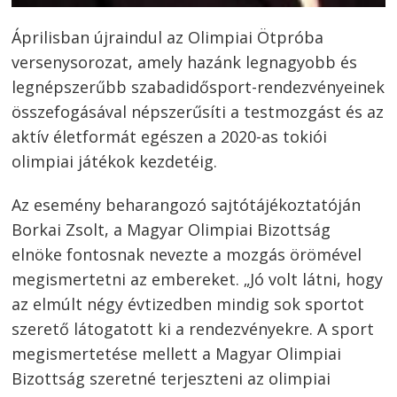
Áprilisban újraindul az Olimpiai Ötpróba
versenysorozat, amely hazánk legnagyobb és
legnépszerűbb szabadidősport-rendezvényeinek
összefogásával népszerűsíti a testmozgást és az
aktív életformát egészen a 2020-as tokiói
olimpiai játékok kezdetéig.
Az esemény beharangozó sajtótájékoztatóján
Borkai Zsolt, a Magyar Olimpiai Bizottság
elnöke fontosnak nevezte a mozgás örömével
megismertetni az embereket. „Jó volt látni, hogy
az elmúlt négy évtizedben mindig sok sportot
szerető látogatott ki a rendezvényekre. A sport
megismertetése mellett a Magyar Olimpiai
Bizottság szeretné terjeszteni az olimpiai