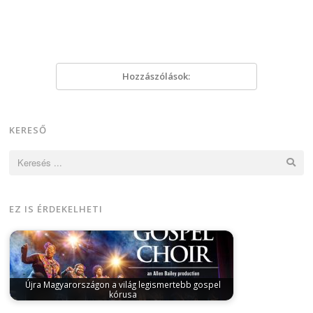
Hozzászólások:
KERESŐ
Keresés:
EZ IS ÉRDEKELHETI
Újra Magyarországon a világ legismertebb gospel
kórusa
szeptember 17, 2025
A Harlem Gospel Choir 2025.