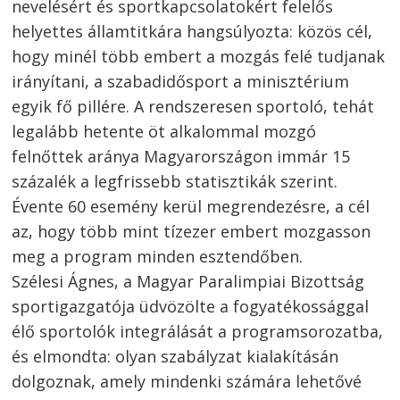
nevelésért és sportkapcsolatokért felelős
helyettes államtitkára hangsúlyozta: közös cél,
hogy minél több embert a mozgás felé tudjanak
irányítani, a szabadidősport a minisztérium
egyik fő pillére. A rendszeresen sportoló, tehát
legalább hetente öt alkalommal mozgó
felnőttek aránya Magyarországon immár 15
százalék a legfrissebb statisztikák szerint.
Évente 60 esemény kerül megrendezésre, a cél
az, hogy több mint tízezer embert mozgasson
meg a program minden esztendőben.
Szélesi Ágnes, a Magyar Paralimpiai Bizottság
sportigazgatója üdvözölte a fogyatékossággal
élő sportolók integrálását a programsorozatba,
és elmondta: olyan szabályzat kialakításán
dolgoznak, amely mindenki számára lehetővé