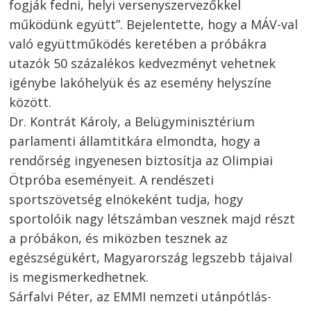
fogják fedni, helyi versenyszervezőkkel
működünk együtt”. Bejelentette, hogy a MÁV-val
való együttműködés keretében a próbákra
utazók 50 százalékos kedvezményt vehetnek
igénybe lakóhelyük és az esemény helyszíne
között.
Dr. Kontrát Károly, a Belügyminisztérium
parlamenti államtitkára elmondta, hogy a
rendőrség ingyenesen biztosítja az Olimpiai
Ötpróba eseményeit. A rendészeti
sportszövetség elnökeként tudja, hogy
sportolóik nagy létszámban vesznek majd részt
a próbákon, és miközben tesznek az
egészségükért, Magyarország legszebb tájaival
is megismerkedhetnek.
Sárfalvi Péter, az EMMI nemzeti utánpótlás-