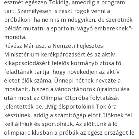
eszmét egészen Tokióig, ameddig a program
tart. Személyesen is részt fogok venni a
próbákon, ha nem is mindegyiken, de szeretnék
példát mutatni a sportolni vágyó embereknek.”-
mondta.
Révész Máriusz, a Nemzeti Fejlesztési
Minisztérium kerékpározásért és az aktív
kikapcsolódásért felelős kormánybiztosa fő
feladtának tartja, hogy növekedjen az aktív
életet élők száma. Ünnepi hétnek nevezte a
mostanit, hiszen a vándortáborok újraindulása
után most az Olimpiai Ötpróba folytatását
jelentették be. „Míg élsportolóink Tokióra
készülnek, addig a számítógép előtt ülőknek fel
kell állniuk és sportolniuk. Az előttünk álló
olimpiai ciklusban a próbák az egész országot le