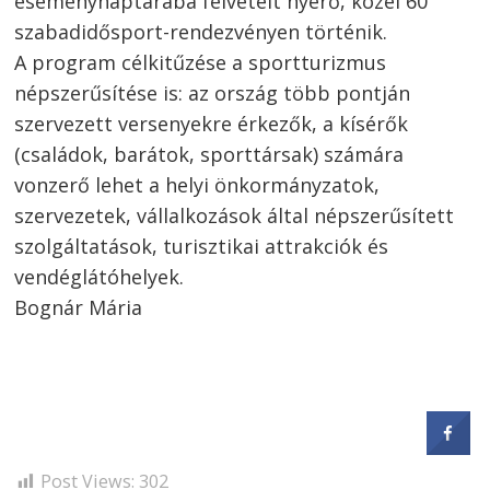
eseménynaptárába felvételt nyerő, közel 60
szabadidősport-rendezvényen történik.
A program célkitűzése a sportturizmus
népszerűsítése is: az ország több pontján
szervezett versenyekre érkezők, a kísérők
(családok, barátok, sporttársak) számára
vonzerő lehet a helyi önkormányzatok,
szervezetek, vállalkozások által népszerűsített
szolgáltatások, turisztikai attrakciók és
vendéglátóhelyek.
Bognár Mária
Post Views:
302