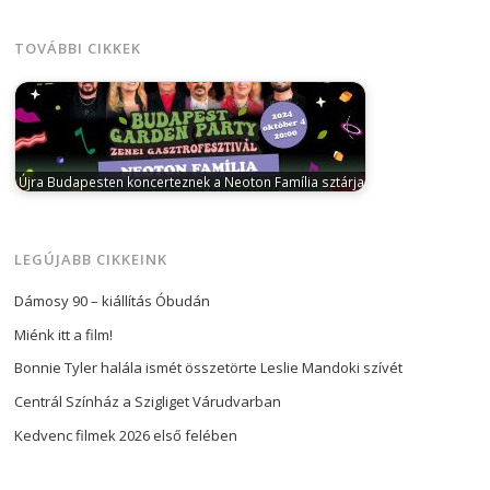
november 18-án ad koncertet a…
TOVÁBBI CIKKEK
Újra Budapesten koncerteznek a Neoton Família sztárjai
augusztus 15, 2024
A Neoton Família sztárjai
visszatérnek a fővárosba: október első
hétvégéjén…
LEGÚJABB CIKKEINK
Dámosy 90 – kiállítás Óbudán
Miénk itt a film!
Bonnie Tyler halála ismét összetörte Leslie Mandoki szívét
Centrál Színház a Szigliget Várudvarban
Kedvenc filmek 2026 első felében