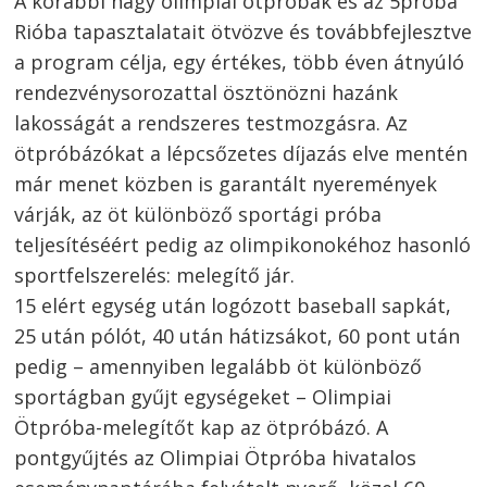
A korábbi nagy olimpiai ötpróbák és az 5próba
Rióba tapasztalatait ötvözve és továbbfejlesztve
a program célja, egy értékes, több éven átnyúló
rendezvénysorozattal ösztönözni hazánk
lakosságát a rendszeres testmozgásra. Az
ötpróbázókat a lépcsőzetes díjazás elve mentén
már menet közben is garantált nyeremények
várják, az öt különböző sportági próba
teljesítéséért pedig az olimpikonokéhoz hasonló
sportfelszerelés: melegítő jár.
15 elért egység után logózott baseball sapkát,
25 után pólót, 40 után hátizsákot, 60 pont után
pedig – amennyiben legalább öt különböző
sportágban gyűjt egységeket – Olimpiai
Ötpróba-melegítőt kap az ötpróbázó. A
pontgyűjtés az Olimpiai Ötpróba hivatalos