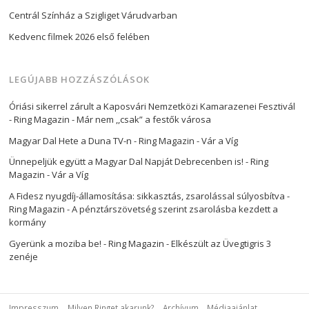
Centrál Színház a Szigliget Várudvarban
Kedvenc filmek 2026 első felében
LEGÚJABB HOZZÁSZÓLÁSOK
Óriási sikerrel zárult a Kaposvári Nemzetközi Kamarazenei Fesztivál
- Ring Magazin
-
Már nem ,,csak” a festők városa
Magyar Dal Hete a Duna TV-n - Ring Magazin
-
Vár a Víg
Ünnepeljük együtt a Magyar Dal Napját Debrecenben is! - Ring
Magazin
-
Vár a Víg
A Fidesz nyugdíj-államosítása: sikkasztás, zsarolással súlyosbítva -
Ring Magazin
-
A pénztárszövetség szerint zsarolásba kezdett a
kormány
Gyerünk a moziba be! - Ring Magazin
-
Elkészült az Üvegtigris 3
zenéje
Impresszum
Milyen Ringet akarunk?
Archívum
Médiaajánlat