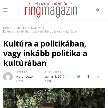
Keres
Menu
Ring Magazin
Nyílt szellemi küzdőtér
Home
Kultúra
KÖNYV
Kultúra a politikában, vagy inkább politika a kultúrában
Kultúra a politikában,
vagy inkább politika a
kultúrában
Author
SZERZŐ
PUBLIKÁLÁS
Harangozó
április 1, 2017
Twitter
Facebook
Linked
Dóra
12:08