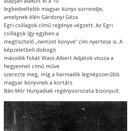
alapján alakult ki a 10
legkedveltebb magyar könyv sorrendje,
amelynek élén Gárdonyi Géza
Egri csillagok című regénye végzett. Az Egri
csillagok így egyben a
megtisztelő „nemzet könyve” cím nyertese is. A
képzeletbeli dobogó
második fokát Wass Albert Adjátok vissza a
hegyeimet című műve
szerezte meg, míg a harmadik legnépszerűbb
magyar könyvnek a kortárs
Bán Mór Hunyadiak regénysorozata bizonyult.