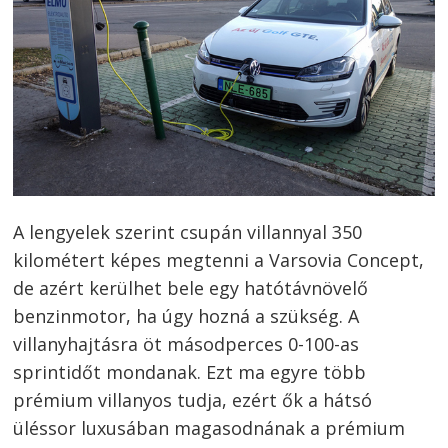
Bejegyzés
navigáció
s
A lengyelek szerint csupán villannyal 350
kilométert képes megtenni a Varsovia Concept,
de azért kerülhet bele egy hatótávnövelő
benzinmotor, ha úgy hozná a szükség. A
villanyhajtásra öt másodperces 0-100-as
sprintidőt mondanak. Ezt ma egyre több
prémium villanyos tudja, ezért ők a hátsó
üléssor luxusában magasodnának a prémium