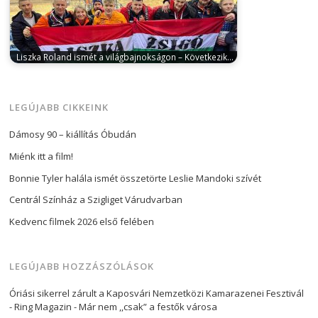
Liszka Roland ismét a világbajnokságon – Következik…
december 7, 2023
A Laller Racing Dakar Team
színeiben induló, Hungarian Motorsport Academy…
LEGÚJABB CIKKEINK
Dámosy 90 – kiállítás Óbudán
Miénk itt a film!
Bonnie Tyler halála ismét összetörte Leslie Mandoki szívét
Centrál Színház a Szigliget Várudvarban
Kedvenc filmek 2026 első felében
LEGÚJABB HOZZÁSZÓLÁSOK
Óriási sikerrel zárult a Kaposvári Nemzetközi Kamarazenei Fesztivál
- Ring Magazin
-
Már nem ,,csak” a festők városa