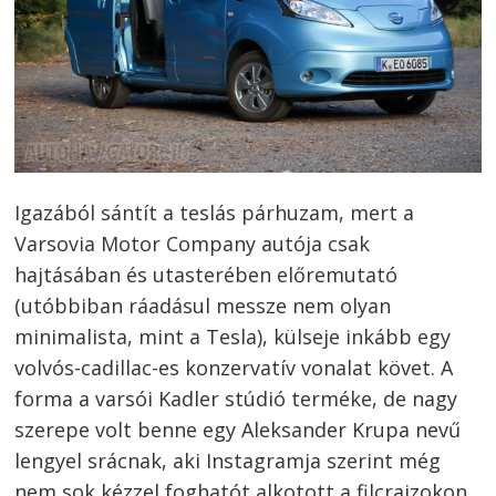
Igazából sántít a teslás párhuzam, mert a
Varsovia Motor Company autója csak
hajtásában és utasterében előremutató
(utóbbiban ráadásul messze nem olyan
minimalista, mint a Tesla), külseje inkább egy
volvós-cadillac-es konzervatív vonalat követ. A
forma a varsói Kadler stúdió terméke, de nagy
szerepe volt benne egy Aleksander Krupa nevű
lengyel srácnak, aki Instagramja szerint még
nem sok kézzel foghatót alkotott a filcrajzokon