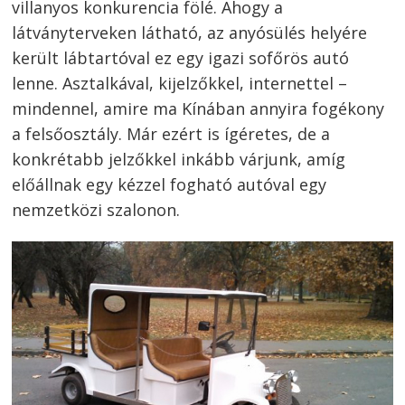
villanyos konkurencia fölé. Ahogy a
látványterveken látható, az anyósülés helyére
került lábtartóval ez egy igazi sofőrös autó
lenne. Asztalkával, kijelzőkkel, internettel –
mindennel, amire ma Kínában annyira fogékony
a felsőosztály. Már ezért is ígéretes, de a
konkrétabb jelzőkkel inkább várjunk, amíg
előállnak egy kézzel fogható autóval egy
nemzetközi szalonon.