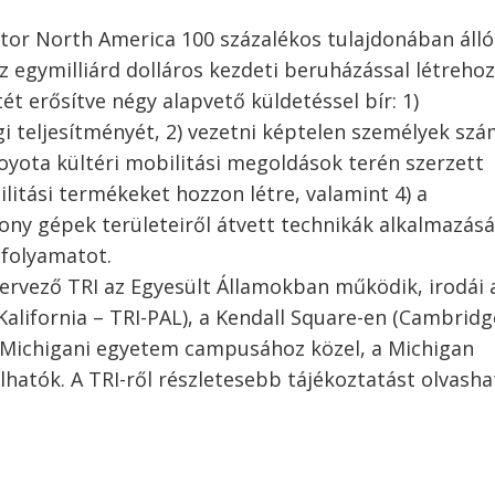
tor North America 100 százalékos tulajdonában álló
. Az egymilliárd dolláros kezdeti beruházással létreho
t erősítve négy alapvető küldetéssel bír: 1)
i teljesítményét, 2) vezetni képtelen személyek sz
Toyota kültéri mobilitási megoldások terén szerzett
litási termékeket hozzon létre, valamint 4) a
kony gépek területeiről átvett technikák alkalmazásá
 folyamatot.
tervező TRI az Egyesült Államokban működik, irodái 
Kalifornia – TRI-PAL), a Kendall Square-en (Cambridg
 Michigani egyetem campusához közel, a Michigan
hatók. A TRI-ről részletesebb tájékoztatást olvasha