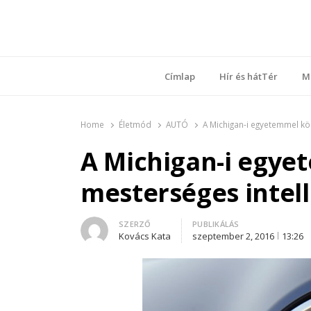
Ring
Nyílt sz
Címlap
Hír és hátTér
M
Home
Életmód
AUTÓ
A Michigan-i egyetemmel köz
A Michigan-i egye
mesterséges intell
Author
SZERZŐ
PUBLIKÁLÁS
Kovács Kata
szeptember 2, 2016
13:26