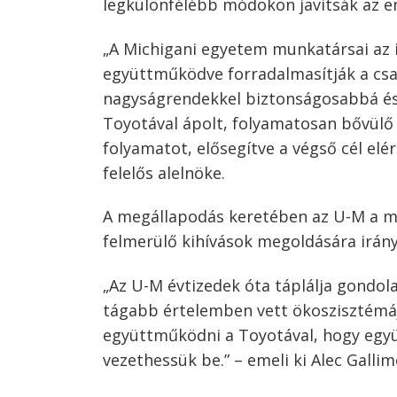
legkülönfélébb módokon javítsák az e
„A Michigani egyetem munkatársai az 
együttműködve forradalmasítják a csat
nagyságrendekkel biztonságosabbá és 
Toyotával ápolt, folyamatosan bővülő
folyamatot, elősegítve a végső cél elé
felelős alelnöke.
A megállapodás keretében az U-M a mob
felmerülő kihívások megoldására irány
„Az U-M évtizedek óta táplálja gondola
tágabb értelemben vett ökoszisztémá
együttműködni a Toyotával, hogy együt
vezethessük be.” – emeli ki Alec Galli