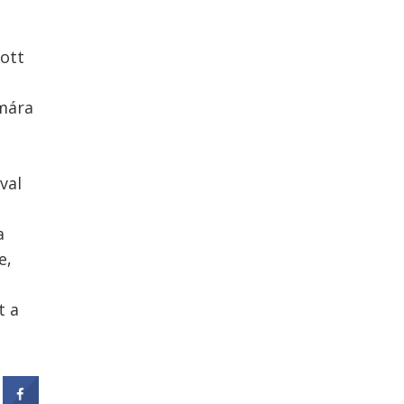
zott
ámára
val
a
e,
t a