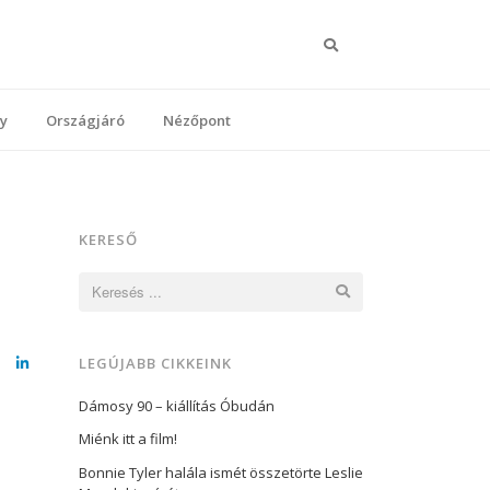
Keresés
y
Országjáró
Nézőpont
KERESŐ
Keresés:
LEGÚJABB CIKKEINK
cebook
LinkedIn
Dámosy 90 – kiállítás Óbudán
Miénk itt a film!
Bonnie Tyler halála ismét összetörte Leslie