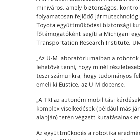
miniváros, amely biztonságos, kontrol
folyamatosan fejlődő járműtechnológi
Toyota együttműködési biztonsági kut
főtámogatóként segíti a Michigani e
Transportation Research Institute, UMT
„Az U-M laboratóriumaiban a robotok 
lehetővé tenni, hogy minél részletese
teszi számunkra, hogy tudományos fel
emeli ki Eustice, az U-M docense.
„A TRI az autonóm mobilitási kérdése
komplex viselkedések (például más já
alapján) terén végzett kutatásainak e
Az együttműködés a robotika eredménye