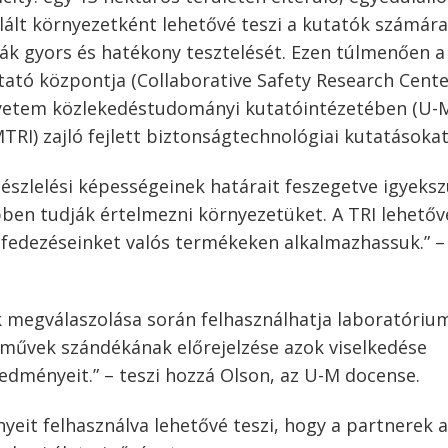
lált környezetként lehetővé teszi a kutatók számára
ák gyors és hatékony tesztelését. Ezen túlmenően a
ató központja (Collaborative Safety Research Cente
gyetem közlekedéstudományi kutatóintézetében (U-
RI) zajló fejlett biztonságtechnológiai kutatásokat
észlelési képességeinek határait feszegetve igyeks
bben tudják értelmezni környezetüket. A TRI lehetőv
fedezéseinket valós termékeken alkalmazhassuk.” –
k megválaszolása során felhasználhatja laboratóri
rművek szándékának előrejelzése azok viselkedése
redményeit.” – teszi hozzá Olson, az U-M docense.
it felhasználva lehetővé teszi, hogy a partnerek a