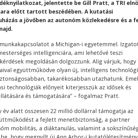
knyilatkozat, jelentette be Gill Pratt, a TRI eln
ara előtt tartott beszédében. A kutatási
házás a jövőben az autonóm közlekedésre és a fe
majd.
ű munkakapcsolatot a Michigan-i egyetemmel. Izgato
esterséges intelligenciára, ami lehetővé teszi
kérdések megoldásán dolgozzunk. Alig várjuk, hogy
aival együttműködve olyan új, intelligens technológ
 biztonságosabban, takarékosabban utazhatunk. Emel
ási technológiák előnyeit kiterjesszük az idősek és
llátására és támogatására” – fogalmaz Pratt.
év alatt összesen 22 millió dollárral támogatja az
yüttműködést a fejlett menetbiztonság, a partner
nóm mobilitás, a diáktanulás, valamint a sokszínűsé
e be, hogy megnyílt új Ann Arbor-i kutatólétesítmén