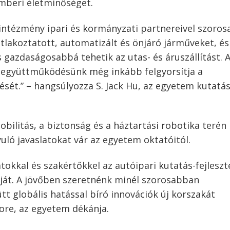
mberi életminőséget.
intézmény ipari és kormányzati partnereivel szoros
lakoztatott, automatizált és önjáró járműveket, és
gazdaságosabbá tehetik az utas- és áruszállítást. 
 együttműködésünk még inkább felgyorsítja a
rését.” – hangsúlyozza S. Jack Hu, az egyetem kutatá
ilitás, a biztonság és a háztartási robotika terén
uló javaslatokat vár az egyetem oktatóitól.
tokkal és szakértőkkel az autóipari kutatás-fejleszt
ját. A jövőben szeretnénk minél szorosabban
t globális hatással bíró innovációk új korszakát
more, az egyetem dékánja.