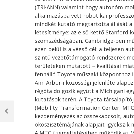
(TRI-ANN) valamint hogy autonóm mobi
alkalmazásba vett robotikai professzo
mindkét kutató megtartotta állását a
létesítménye: az első kettő Stanford 
szomszédságában, Cambridge-ben műkö
ezen belül is a végső cél: a teljesen
szintű vezetőtámogató rendszerek me
területeken mutatott – kvalitásai miat
fennálló Toyota műszaki központhoz is
Ann Arbor-i közösségi jelenléte alap
régóta dolgozik együtt a Michigani e
kutatások terén. A Toyota társalapító
Bejegyzés
(Mobility Transformation Center, MTC): 
navigáció
Previous
kezdeményezés az összekapcsolt, aut
Post
ökoszisztémájának alapjait igyekszik
A MTC üzemeltetésében működik az Mcit