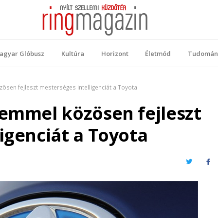
 Magazin
ellemi küzdőtér
agyar Glóbusz
Kultúra
Horizont
Életmód
Tudomán
ösen fejleszt mesterséges intelligenciát a Toyota
temmel közösen fejleszt
igenciát a Toyota
Twitter
Fa