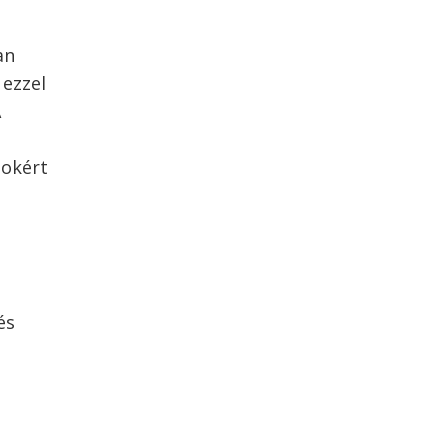
an
 ezzel
A
sokért
és