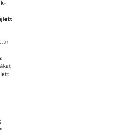
ök-
jlett
ttan
 a
iákat
lett
g
ye