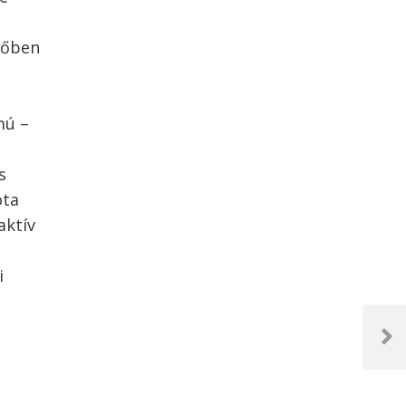
dőben
mú –
s
óta
aktív
i
Next
Post