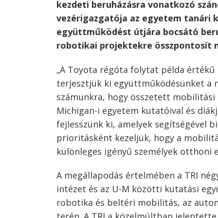
kezdeti beruházásra vonatkozó szándé
vezérigazgatója az egyetem tanári k
együttműködést útjára bocsátó beru
robotikai projektekre összpontosít 
„A Toyota régóta folytat példa érték
terjesztjük ki együttműködésünket a m
számunkra, hogy összetett mobilitási 
Michigan-i egyetem kutatóival és diákj
fejlesszünk ki, amelyek segítségével
prioritásként kezeljük, hogy a mobilit
különleges igényű személyek otthoni e
A megállapodás értelmében a TRI négy 
intézet és az U-M közötti kutatási eg
robotika és beltéri mobilitás, az auto
terén. A TRI a közelmúltban jelentett