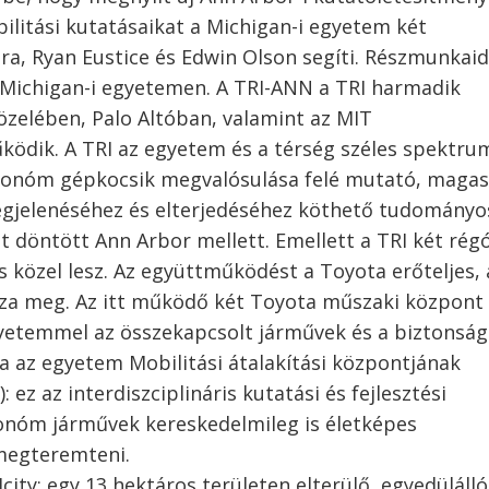
litási kutatásaikat a Michigan-i egyetem két
ra, Ryan Eustice és Edwin Olson segíti. Részmunkai
 Michigan-i egyetemen. A TRI-ANN a TRI harmadik
közelében, Palo Altóban, valamint az MIT
dik. A TRI az egyetem és a térség széles spektru
 autonóm gépkocsik megvalósulása felé mutató, magas
gjelenéséhez és elterjedéséhez köthető tudományo
t döntött Ann Arbor mellett. Emellett a TRI két rég
 közel lesz. Az együttműködést a Toyota erőteljes, 
ozza meg. Az itt működő két Toyota műszaki központ
gyetemmel az összekapcsolt járművek és a biztonság
ja az egyetem Mobilitási átalakítási központjának
ez az interdiszciplináris kutatási és fejlesztési
onóm járművek kereskedelmileg is életképes
 megteremteni.
y: egy 13 hektáros területen elterülő, egyedülálló