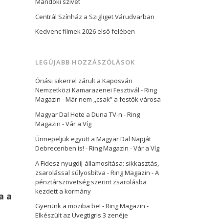
Mandoki szívét
Centrál Színház a Szigliget Várudvarban
Kedvenc filmek 2026 első felében
LEGÚJABB HOZZÁSZÓLÁSOK
Óriási sikerrel zárult a Kaposvári
Nemzetközi Kamarazenei Fesztivál - Ring
Magazin
-
Már nem ,,csak” a festők városa
Magyar Dal Hete a Duna TV-n - Ring
Magazin
-
Vár a Víg
Ünnepeljük együtt a Magyar Dal Napját
Debrecenben is! - Ring Magazin
-
Vár a Víg
A Fidesz nyugdíj-államosítása: sikkasztás,
zsarolással súlyosbítva - Ring Magazin
-
A
pénztárszövetség szerint zsarolásba
kezdett a kormány
a a
Gyerünk a moziba be! - Ring Magazin
-
Elkészült az Üvegtigris 3 zenéje