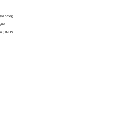
gazdasági
yira
am (DNFP)