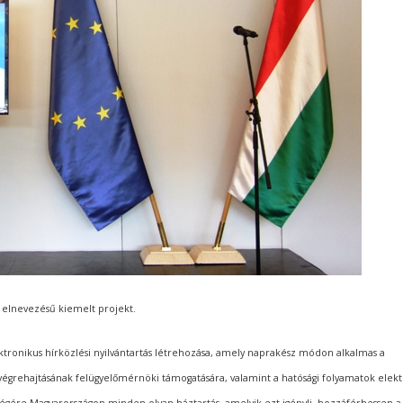
” elnevezésű kiemelt projekt.
elektronikus hírközlési nyilvántartás létrehozása, amely naprakész módon alkalmas a
k végrehajtásának felügyelőmérnöki támogatására, valamint a hatósági folyamatok elek