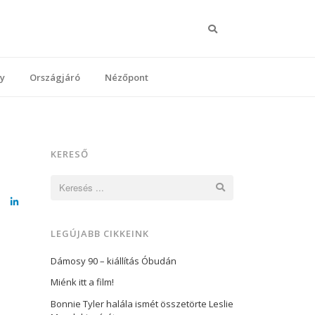
Keresés
y
Országjáró
Nézőpont
KERESŐ
Keresés:
cebook
LinkedIn
LEGÚJABB CIKKEINK
Dámosy 90 – kiállítás Óbudán
Miénk itt a film!
Bonnie Tyler halála ismét összetörte Leslie