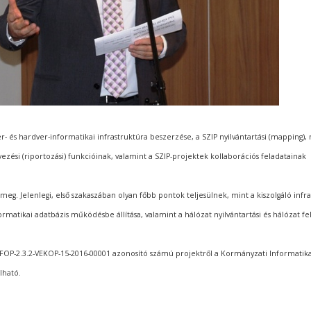
 és hardver-informatikai infrastruktúra beszerzése, a SZIP nyilvántartási (mapping),
rvezési (riportozási) funkcióinak, valamint a SZIP-projektek kollaborációs feladatainak
meg. Jelenlegi, első szakaszában olyan főbb pontok teljesülnek, mint a kiszolgáló infr
formatikai adatbázis működésbe állítása, valamint a hálózat nyilvántartási és hálózat fe
FOP-2.3.2-VEKOP-15-2016-00001 azonosító számú projektről a Kormányzati Informatika
álható.