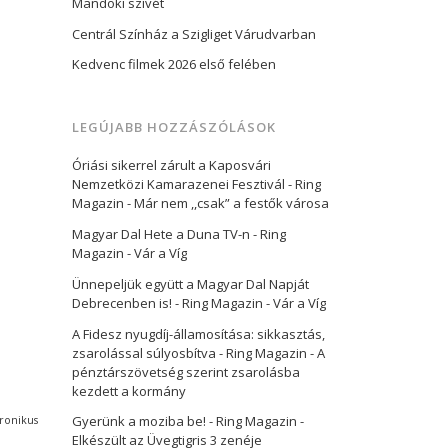
Mandoki szívét
Centrál Színház a Szigliget Várudvarban
Kedvenc filmek 2026 első felében
LEGÚJABB HOZZÁSZÓLÁSOK
Óriási sikerrel zárult a Kaposvári
Nemzetközi Kamarazenei Fesztivál - Ring
Magazin
-
Már nem ,,csak” a festők városa
Magyar Dal Hete a Duna TV-n - Ring
Magazin
-
Vár a Víg
Ünnepeljük együtt a Magyar Dal Napját
Debrecenben is! - Ring Magazin
-
Vár a Víg
A Fidesz nyugdíj-államosítása: sikkasztás,
zsarolással súlyosbítva - Ring Magazin
-
A
pénztárszövetség szerint zsarolásba
kezdett a kormány
Gyerünk a moziba be! - Ring Magazin
-
tronikus
Elkészült az Üvegtigris 3 zenéje