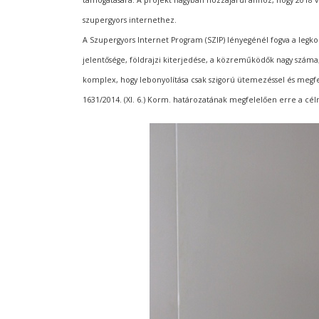
támogatására. A projekt nagyban hozzájárul ahhoz, hogy 2018 v
szupergyors internethez.
A Szupergyors Internet Program (SZIP) lényegénél fogva a legk
jelentősége, földrajzi kiterjedése, a közreműködők nagy száma, 
komplex, hogy lebonyolítása csak szigorú ütemezéssel és megfel
1631/2014. (XI. 6.) Korm. határozatának megfelelően erre a cél
Bejegyzés
navigáció
s