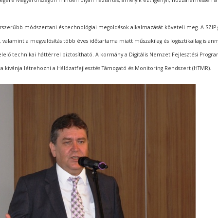
égére Magyarországon minden olyan háztartás, amelyik ezt igényli, hozzáférhessen a
orszerűbb módszertani és technológiai megoldások alkalmazását követeli meg. A SZIP 
valamint a megvalósítás több éves időtartama miatt műszakilag és logisztikailag is ann
elő technikai háttérrel biztosítható. A kormány a Digitális Nemzet Fejlesztési Progr
ra kívánja létrehozni a Hálózatfejlesztés Támogató és Monitoring Rendszert (HTMR).