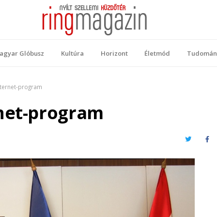
 Magazin
ellemi küzdőtér
agyar Glóbusz
Kultúra
Horizont
Életmód
Tudomán
nternet-program
net-program
Twitter
Fa