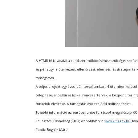
A HTMR fő feladatai a rendszer működéséhez szükséges szoftver-
és pénzügyi előtervezési, ellenőrzési, elemzési és stratégiai te
támogatása.
A teljes projekt egy éves időintervallumban, 4 ütemben valósul 
telepítése, a logikai és fizikai rendszertervek, a központi térin
funkciók élesítése. A támogatás összege 2,54 milliárd forint.
További információ az európai uniós forrásból megvalósuló KÖ
Fejlesztési Ügynökség (KIFÜ) weboldalán (a
www.kifu.gov.hu)
tal
Fotók: Bognár Mária