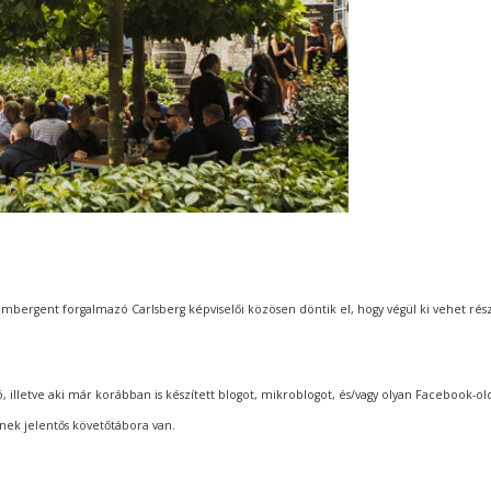
imbergent forgalmazó Carlsberg képviselői közösen döntik el, hogy végül ki vehet rész
tó, illetve aki már korábban is készített blogot, mikroblogot, és/vagy olyan Facebook-old
nek jelentős követőtábora van.