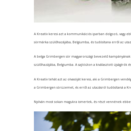
A Kreatív keresi azt a kommunikációs iparban dolgozó, vagy e
sörmárka szülőhazájába, Belgiumba, és tudósítana erről az utaz
A belga Grimbergen sör magyarországi bevezető kampányának r
szülőhazájába, Belgiumba. A sajtóúton a kiválasztott újságírók és
A Kreatív tehát azt az olvasóját keresi, aki a Grimbergen vendé
a Grimbergen sörüzemet, és erről az utazásról tudósítaná a Krea
Nyilván most sokan magukra ismertek, és részt vennének ebb