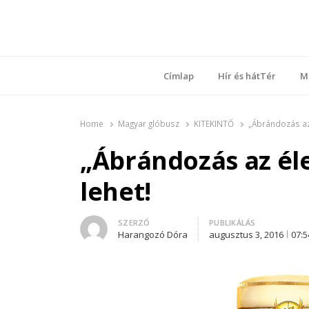
Ring
Nyílt sz
Címlap
Hír és hátTér
M
Home
Magyar glóbusz
KITEKINTŐ
„Ábrándozás az 
„Ábrándozás az éle
lehet!
Author
SZERZŐ
PUBLIKÁLÁS
Harangozó Dóra
augusztus 3, 2016
07:5