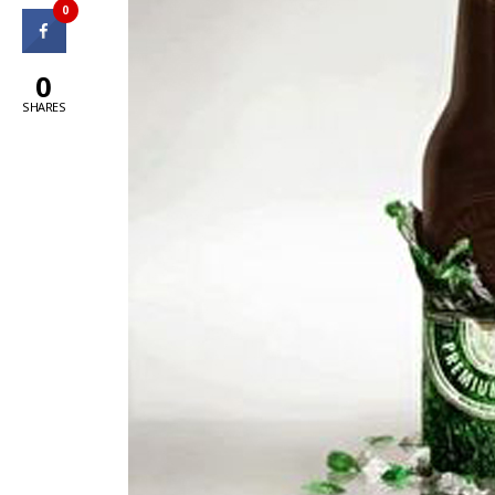
0
0
SHARES