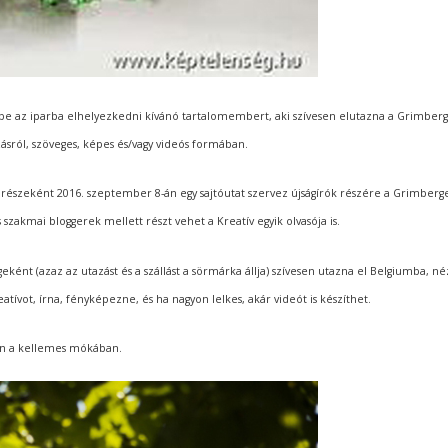
bbe az iparba elhelyezkedni kívánó tartalomembert, aki szívesen elutazna a Grimber
ásról, szöveges, képes és/vagy videós formában.
észeként 2016. szeptember 8-án egy sajtóutat szervez újságírók részére a Grimberg
 szakmai bloggerek mellett részt vehet a Kreatív egyik olvasója is.
geként (azaz az utazást és a szállást a sörmárka állja) szívesen utazna el Belgiumba, 
tívot, írna, fényképezne, és ha nagyon lelkes, akár videót is készíthet.
en a kellemes mókában.