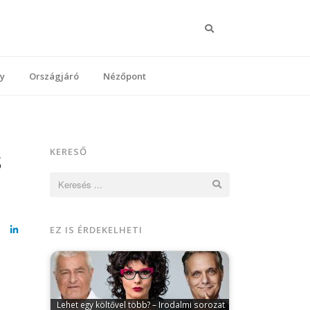
Keresés
y
Országjáró
Nézőpont
s
KERESŐ
Keresés:
EZ IS ÉRDEKELHETI
cebook
LinkedIn
Lehet egy költővel több? – Irodalmi sorozat