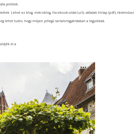
is jelöltek.
ttek. Lehet ez blog, mikroblog, Facebook-oldal (url), vállalati hírlap (pdf), tévéműsor
meg lehet tudni, hogy milyen jellegű tartalomgyártásban a legjobbak.
üldjék el a