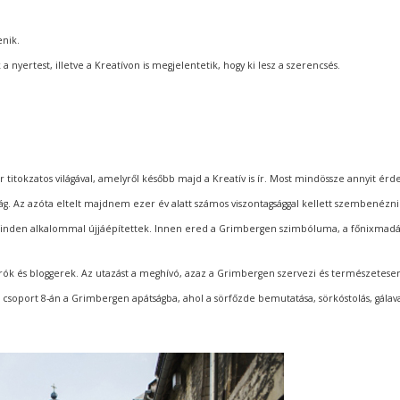
enik.
a nyertest, illetve a Kreatívon is megjelentetik, hogy ki lesz a szerencsés.
itokzatos világával, amelyről később majd a Kreatív is ír. Most mindössze annyit ér
ság. Az azóta eltelt majdnem ezer év alatt számos viszontagsággal kellett szembenézni
 minden alkalommal újjáépítettek. Innen ered a Grimbergen szimbóluma, a főnixmadá
ók és bloggerek. Az utazást a meghívó, azaz a Grimbergen szervezi és természetese
l a csoport 8-án a Grimbergen apátságba, ahol a sörfőzde bemutatása, sörkóstolás, gálav