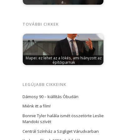
a…
március 5, 2025
Március 24-én költészeti
sorozatot indít a Centrál Színház. Minden
hónapban…
TOVÁBBI CIKKEK
Mapei: ez lehet az a lökés, ami hiányzott az
építőiparnak
április 5, 2024
Markovich Béla, a Mapei Kft.
ügyvezetője szerint ez lehet az…
LEGÚJABB CIKKEINK
Dámosy 90 – kiállítás Óbudán
Miénk itt a film!
Bonnie Tyler halála ismét összetörte Leslie
Mandoki szívét
Centrál Színház a Szigliget Várudvarban