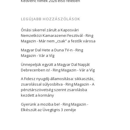
Kedvenc filmek 2026 első felében
LEGÚJABB HOZZÁSZÓLÁSOK
Óriási sikerrel zárult a Kaposvári
Nemzetközi Kamarazenei Fesztivál - Ring
Magazin
-
Már nem ,,csak” a festők városa
Magyar Dal Hete a Duna TV-n - Ring
Magazin
-
Vár a Víg
Ünnepeljük együtt a Magyar Dal Napját
Debrecenben is! - Ring Magazin
-
Vár a Víg
A Fidesz nyugdíj-államosítása: sikkasztás,
zsarolással súlyosbítva - Ring Magazin
-
A
pénztárszövetség szerint zsarolásba
kezdett a kormány
Gyerünk a moziba be! - Ring Magazin
-
Elkészült az Üvegtigris 3 zenéje