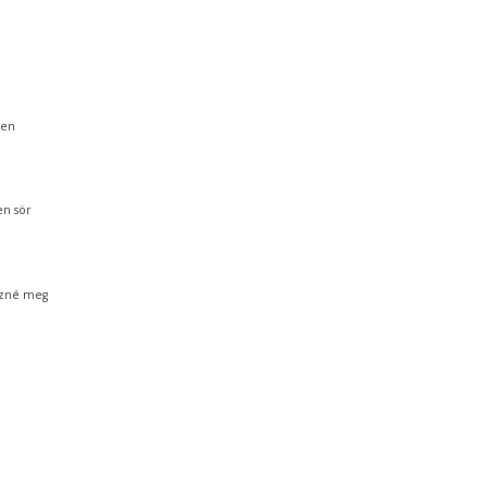
gen
en sör
nézné meg