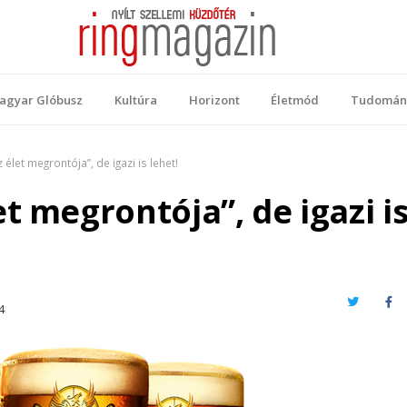
 Magazin
ellemi küzdőtér
agyar Glóbusz
Kultúra
Horizont
Életmód
Tudomán
élet megrontója”, de igazi is lehet!
t megrontója”, de igazi i
Twitter
Fa
4