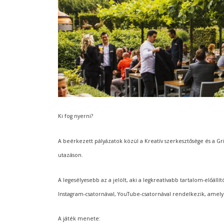
Ki fog nyerni?
A beérkezett pályázatok közül a Kreatív szerkesztősége és a Gr
utazáson.
A legesélyesebb az a jelölt, aki a legkreatívabb tartalom-előállí
Instagram-csatornával, YouTube-csatornával rendelkezik, amely
A játék menete: