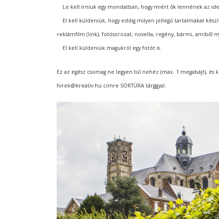
Le kell írniuk egy mondatban, hogy miért ők lennének az ideál
El kell küldeniük, hogy eddig milyen jellegű tartalmakat készíte
reklámfilm (link), fotósorozat, novella, regény, bármi, amiből 
El kell küldeniük magukról egy fotót is.
Ez az egész csomag ne legyen túl nehéz (max. 1 megabájt), és k
hirek@kreativ.hu címre SÖRTÚRA tárggyal.