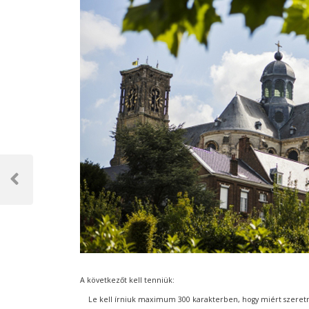
Bejegyzés
navigáció
Previous
Post
A következőt kell tenniük:
Le kell írniuk maximum 300 karakterben, hogy miért szeretn