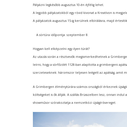
Pályázni legkésőbb augusztus 10-én éjfélig lehet.
A legjobb pályázatokból egy rövid kivonat a Kreatívon is megjel
A pályázatok augusztus 15-ig kerülnek elbírálásra, majd értesítik 
A sörtúra időpontja: szeptember 8.
Hogyan kell elképzelni egy ilyen túrát?
Az utazás során a résztvevők megismerkedhetnek a Grimberger t
leírni, hogy a sörfőzdét 1128-ban alapította a grimbergeni apát
szerzeteseknek: háromszor teljesen leégett az apátság, amit
A Grimbergen élménytúrára számos országból érkeznek újságír
költségeket is ők állják. A szállás Brüsszelben lesz, onnan indu
showműsor szórakoztatja a nemzetközi újságírósereget.