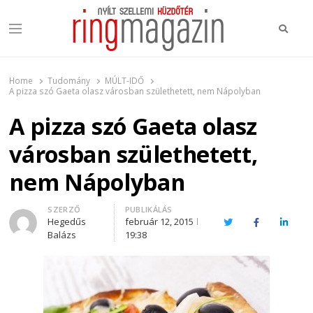
Keres
Menu
Ring Magazin
Nyílt szellemi küzdőtér
Home
Tudomány
MÚLT-IDŐ
A pizza szó Gaeta olasz városban születhetett, nem Nápolyban
A pizza szó Gaeta olasz
városban születhetett,
nem Nápolyban
Author
SZERZŐ
PUBLIKÁLÁS
Hegedűs
február 12, 2015
Twitter
Facebook
Linked
Balázs
19:38