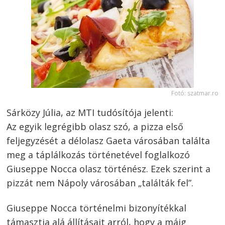
Fotó: szatmar.ro
Sárközy Júlia, az MTI tudósítója jelenti:
Az egyik legrégibb olasz szó, a pizza első
feljegyzését a délolasz Gaeta városában találta
meg a táplálkozás történetével foglalkozó
Giuseppe Nocca olasz történész. Ezek szerint a
pizzát nem Nápoly városában „találták fel”.
Giuseppe Nocca történelmi bizonyítékkal
támasztja alá állításait arról, hogy a máig