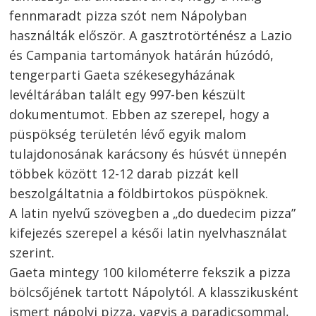
fennmaradt pizza szót nem Nápolyban
használták először. A gasztrotörténész a Lazio
és Campania tartományok határán húzódó,
tengerparti Gaeta székesegyházának
levéltárában talált egy 997-ben készült
dokumentumot. Ebben az szerepel, hogy a
püspökség területén lévő egyik malom
tulajdonosának karácsony és húsvét ünnepén
többek között 12-12 darab pizzát kell
beszolgáltatnia a földbirtokos püspöknek.
A latin nyelvű szövegben a „do duedecim pizza”
kifejezés szerepel a késői latin nyelvhasználat
szerint.
Gaeta mintegy 100 kilométerre fekszik a pizza
bölcsőjének tartott Nápolytól. A klasszikusként
ismert nápolyi pizza, vagyis a paradicsommal,