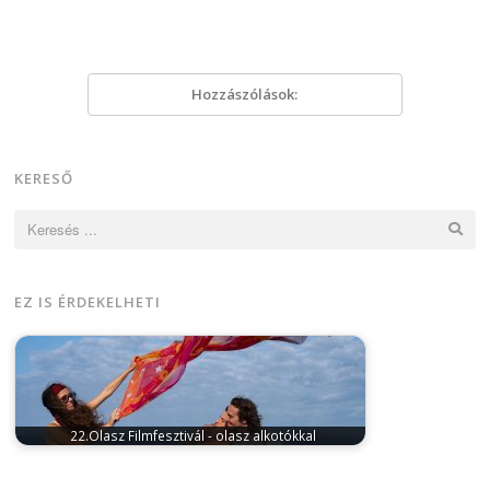
Hozzászólások:
KERESŐ
Keresés:
EZ IS ÉRDEKELHETI
22.Olasz Filmfesztivál - olasz alkotókkal
november 2, 2024
November 8-án 19 órakor Paolo
Sorrentino az idei Cannes Filmfesztiválon…