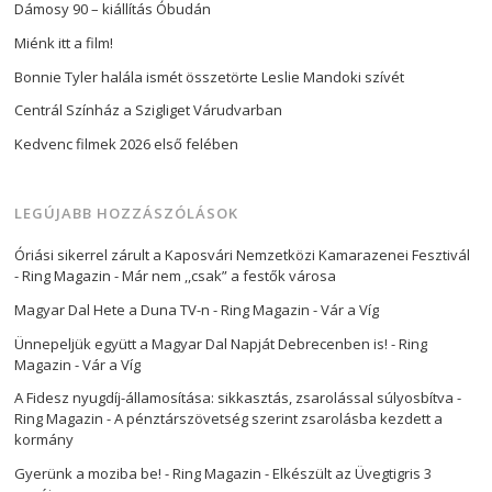
Dámosy 90 – kiállítás Óbudán
Miénk itt a film!
Bonnie Tyler halála ismét összetörte Leslie Mandoki szívét
Centrál Színház a Szigliget Várudvarban
Kedvenc filmek 2026 első felében
LEGÚJABB HOZZÁSZÓLÁSOK
Óriási sikerrel zárult a Kaposvári Nemzetközi Kamarazenei Fesztivál
- Ring Magazin
-
Már nem ,,csak” a festők városa
Magyar Dal Hete a Duna TV-n - Ring Magazin
-
Vár a Víg
Ünnepeljük együtt a Magyar Dal Napját Debrecenben is! - Ring
Magazin
-
Vár a Víg
A Fidesz nyugdíj-államosítása: sikkasztás, zsarolással súlyosbítva -
Ring Magazin
-
A pénztárszövetség szerint zsarolásba kezdett a
kormány
Gyerünk a moziba be! - Ring Magazin
-
Elkészült az Üvegtigris 3