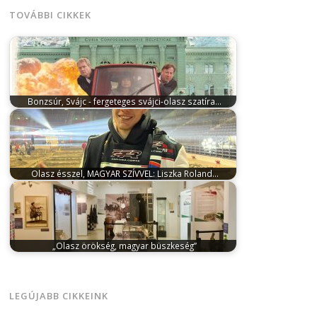
TOVÁBBI CIKKEK
Bonzsúr, Svájc - fergeteges svájci-olasz szatíra…
szeptember 2, 2025
Szeptember 4-től az Uránia Film
forgalmazásában lesz látható a hazai…
Olasz ésszel, MAGYAR SZÍVVEL: Liszka Roland…
december 14, 2024
Még csak alig ért véget a
SuperEnduro GP előző szezonja…
„Olasz örökség, magyar büszkeség”
június 28, 2025
„Olasz örökség, magyar büszkeség”
A magyar szalámigyártás olasz gyökerei címmel…
LEGÚJABB CIKKEINK