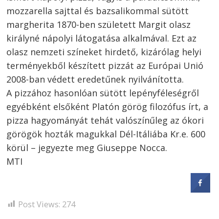
mozzarella sajttal és bazsalikommal sütött
margherita 1870-ben született Margit olasz
királyné nápolyi látogatása alkalmával. Ezt az
olasz nemzeti színeket hirdető, kizárólag helyi
terményekből készített pizzát az Európai Unió
2008-ban védett eredetűnek nyilvánította.
A pizzához hasonlóan sütött lepényféleségről
egyébként elsőként Platón görög filozófus írt, a
pizza hagyományát tehát valószínűleg az ókori
görögök hozták magukkal Dél-Itáliába Kr.e. 600
körül – jegyezte meg Giuseppe Nocca.
MTI
Bejegyzés
navigáció
s
Post Views:
274