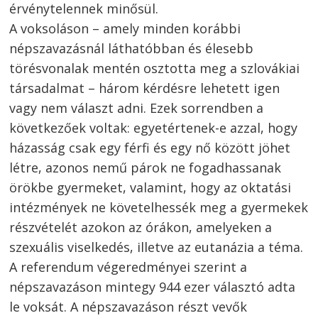
érvénytelennek minősül.
A voksoláson – amely minden korábbi
népszavazásnál láthatóbban és élesebb
törésvonalak mentén osztotta meg a szlovákiai
társadalmat – három kérdésre lehetett igen
vagy nem választ adni. Ezek sorrendben a
következőek voltak: egyetértenek-e azzal, hogy
házasság csak egy férfi és egy nő között jöhet
létre, azonos nemű párok ne fogadhassanak
örökbe gyermeket, valamint, hogy az oktatási
intézmények ne követelhessék meg a gyermekek
részvételét azokon az órákon, amelyeken a
szexuális viselkedés, illetve az eutanázia a téma.
A referendum végeredményei szerint a
népszavazáson mintegy 944 ezer választó adta
le voksát. A népszavazáson részt vevők