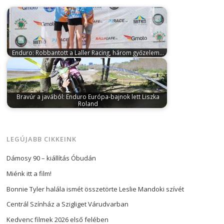
Enduro: Robbantott a Laller Racing, három győzelem…
június 3, 2025
A mögöttünk hagyott hétvégén a
szlovákiai Lisovban rendezték az Országos…
Bravúr a javából: Enduro Európa-bajnok lett Liszka
Roland
október 14, 2025
A mögöttünk hagyott hétvégén
rendezték a 2025-ös enduro Európa-bajnokság
utolsó…
LEGÚJABB CIKKEINK
Dámosy 90 – kiállítás Óbudán
Miénk itt a film!
Bonnie Tyler halála ismét összetörte Leslie Mandoki szívét
Centrál Színház a Szigliget Várudvarban
Kedvenc filmek 2026 első felében