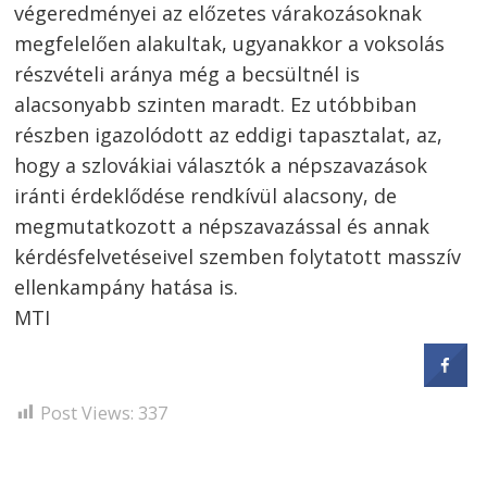
végeredményei az előzetes várakozásoknak
megfelelően alakultak, ugyanakkor a voksolás
részvételi aránya még a becsültnél is
alacsonyabb szinten maradt. Ez utóbbiban
részben igazolódott az eddigi tapasztalat, az,
hogy a szlovákiai választók a népszavazások
iránti érdeklődése rendkívül alacsony, de
megmutatkozott a népszavazással és annak
kérdésfelvetéseivel szemben folytatott masszív
ellenkampány hatása is.
MTI
Post Views:
337