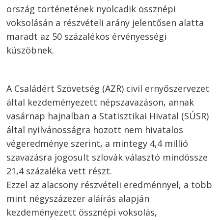
ország történetének nyolcadik össznépi
voksolásán a részvételi arány jelentősen alatta
maradt az 50 százalékos érvényességi
küszöbnek.
A Családért Szövetség (AZR) civil ernyőszervezet
által kezdeményezett népszavazáson, annak
vasárnap hajnalban a Statisztikai Hivatal (SÚSR)
által nyilvánosságra hozott nem hivatalos
végeredménye szerint, a mintegy 4,4 millió
szavazásra jogosult szlovák választó mindössze
21,4 százaléka vett részt.
Ezzel az alacsony részvételi eredménnyel, a több
mint négyszázezer aláírás alapján
kezdeményezett össznépi voksolás,