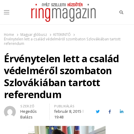
Keres
Menu
Ring Magazin
Nyílt szellemi küzdőtér
Home
Magyar glóbusz
KITEKINTŐ
Érvénytelen lett a család védelméről szombaton Szlovákiában tartott
referendum
Érvénytelen lett a család
védelméről szombaton
Szlovákiában tartott
referendum
Author
SZERZŐ
PUBLIKÁLÁS
Hegedűs
február 8, 2015
Twitter
Facebook
Linked
Balázs
19:48