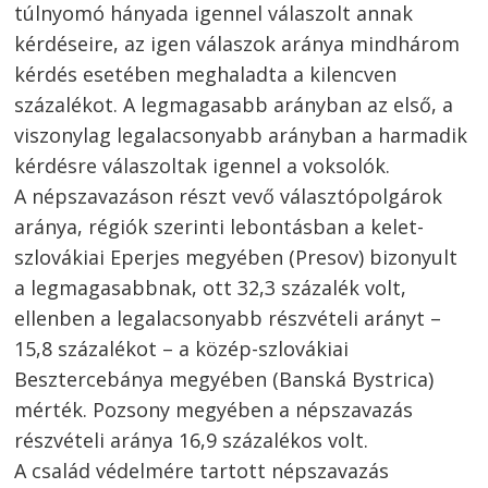
túlnyomó hányada igennel válaszolt annak
kérdéseire, az igen válaszok aránya mindhárom
kérdés esetében meghaladta a kilencven
százalékot. A legmagasabb arányban az első, a
viszonylag legalacsonyabb arányban a harmadik
kérdésre válaszoltak igennel a voksolók.
A népszavazáson részt vevő választópolgárok
aránya, régiók szerinti lebontásban a kelet-
szlovákiai Eperjes megyében (Presov) bizonyult
Bejegyzés
a legmagasabbnak, ott 32,3 százalék volt,
navigáció
s
ellenben a legalacsonyabb részvételi arányt –
15,8 százalékot – a közép-szlovákiai
Besztercebánya megyében (Banská Bystrica)
mérték. Pozsony megyében a népszavazás
részvételi aránya 16,9 százalékos volt.
A család védelmére tartott népszavazás