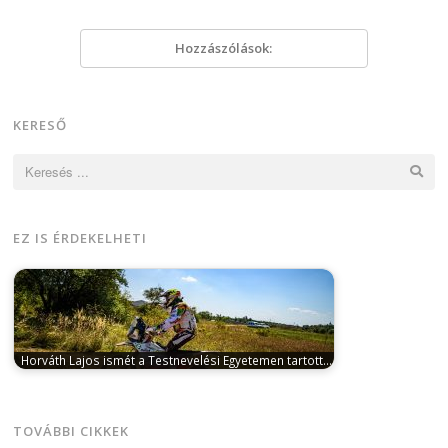
Hozzászólások:
KERESŐ
Keresés:
EZ IS ÉRDEKELHETI
Horváth Lajos ismét a Testnevelési Egyetemen tartott…
október 9, 2023
A Dakar Rallyt kétszer is megjárt
motoros Falics János MAMS…
TOVÁBBI CIKKEK