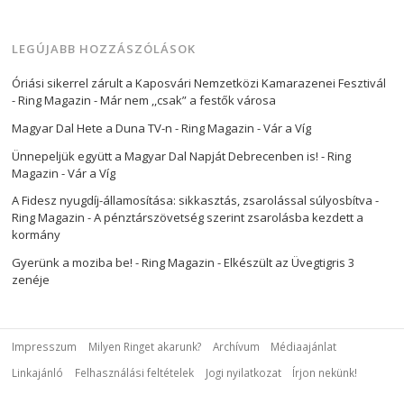
LEGÚJABB HOZZÁSZÓLÁSOK
Óriási sikerrel zárult a Kaposvári Nemzetközi Kamarazenei Fesztivál
- Ring Magazin
-
Már nem ,,csak” a festők városa
Magyar Dal Hete a Duna TV-n - Ring Magazin
-
Vár a Víg
Ünnepeljük együtt a Magyar Dal Napját Debrecenben is! - Ring
Magazin
-
Vár a Víg
A Fidesz nyugdíj-államosítása: sikkasztás, zsarolással súlyosbítva -
Ring Magazin
-
A pénztárszövetség szerint zsarolásba kezdett a
kormány
Gyerünk a moziba be! - Ring Magazin
-
Elkészült az Üvegtigris 3
zenéje
Impresszum
Milyen Ringet akarunk?
Archívum
Médiaajánlat
Linkajánló
Felhasználási feltételek
Jogi nyilatkozat
Írjon nekünk!