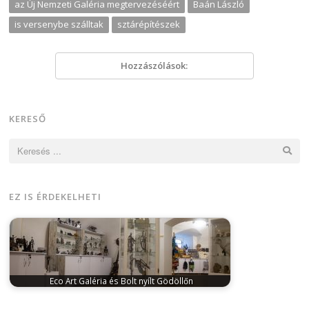
az Új Nemzeti Galéria megtervezéséért
Baán László
is versenybe szálltak
sztárépítészek
Hozzászólások:
KERESŐ
Keresés:
EZ IS ÉRDEKELHETI
Eco Art Galéria és Bolt nyílt Gödöllőn
február 1, 2025
A hazai upcycling alkotók egyedi
munkáit bemutató galéria nyílt Gödöllőn.…