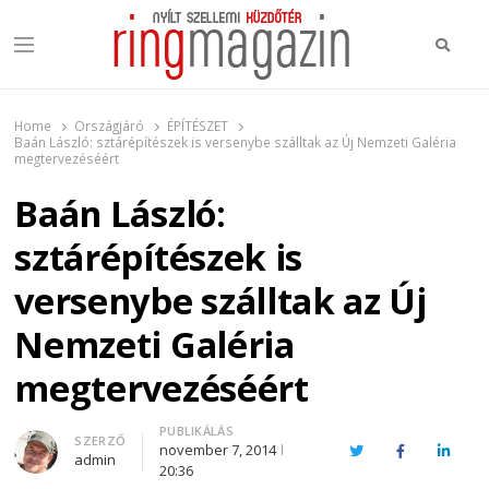
Keres
Menu
Ring Magazin
Nyílt szellemi küzdőtér
Home
Országjáró
ÉPÍTÉSZET
Baán László: sztárépítészek is versenybe szálltak az Új Nemzeti Galéria
megtervezéséért
Baán László:
sztárépítészek is
versenybe szálltak az Új
Nemzeti Galéria
megtervezéséért
PUBLIKÁLÁS
Author
SZERZŐ
november 7, 2014
Twitter
Facebook
Linked
admin
20:36