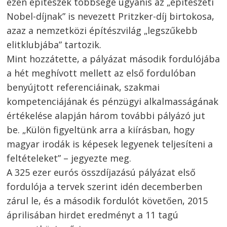
ezen építészek többsége ugyanis az „építészeti
Nobel-díjnak” is nevezett Pritzker-díj birtokosa,
azaz a nemzetközi építészvilág „legszűkebb
elitklubjába” tartozik.
Mint hozzátette, a pályázat második fordulójába
a hét meghívott mellett az első fordulóban
benyújtott referenciáinak, szakmai
kompetenciájának és pénzügyi alkalmasságának
értékelése alapján három további pályázó jut
be. „Külön figyeltünk arra a kiírásban, hogy
magyar irodák is képesek legyenek teljesíteni a
feltételeket” – jegyezte meg.
Bejegyzés
A 325 ezer eurós összdíjazású pályázat első
fordulója a tervek szerint idén decemberben
navigáció
s
zárul le, és a második fordulót követően, 2015
áprilisában hirdet eredményt a 11 tagú