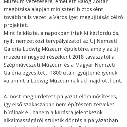
Múzeum vezetésére, emellett Balog Zoltán
megbízása alapján miniszteri biztosként
továbbra is vezeti a Városliget megújítását célzó
projektet.
Mint felidézte, a napokban írtak ki kétfordulós,
nyílt nemzetközi tervpályázatot az Új Nemzeti
Galéria-Ludwig Múzeum épületére, amely az új
múzeumi negyed részeként 2018 tavaszától a
Szépművészeti Múzeum és a Magyar Nemzeti
Galéria egyesített, 1800 utáni gyűjteményének,
valamint a Ludwig Múzeumnak ad majd otthont.
A most meghirdetett pályázat előminősítéses,
így első szakaszában nem építészeti terveket
bírálnak el, hanem a kiírásra jelentkezők
alkalmasságáról születik döntés a pályázatban