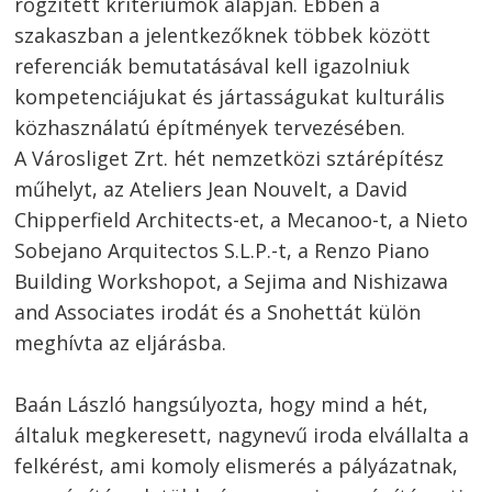
rögzített kritériumok alapján. Ebben a
szakaszban a jelentkezőknek többek között
referenciák bemutatásával kell igazolniuk
kompetenciájukat és jártasságukat kulturális
közhasználatú építmények tervezésében.
A Városliget Zrt. hét nemzetközi sztárépítész
műhelyt, az Ateliers Jean Nouvelt, a David
Chipperfield Architects-et, a Mecanoo-t, a Nieto
Sobejano Arquitectos S.L.P.-t, a Renzo Piano
Building Workshopot, a Sejima and Nishizawa
and Associates irodát és a Snohettát külön
meghívta az eljárásba.
Baán László hangsúlyozta, hogy mind a hét,
általuk megkeresett, nagynevű iroda elvállalta a
felkérést, ami komoly elismerés a pályázatnak,