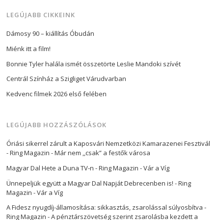
LEGÚJABB CIKKEINK
Dámosy 90 – kiállítás Óbudán
Miénk itt a film!
Bonnie Tyler halála ismét összetörte Leslie Mandoki szívét
Centrál Színház a Szigliget Várudvarban
Kedvenc filmek 2026 első felében
LEGÚJABB HOZZÁSZÓLÁSOK
Óriási sikerrel zárult a Kaposvári Nemzetközi Kamarazenei Fesztivál
- Ring Magazin
-
Már nem ,,csak” a festők városa
Magyar Dal Hete a Duna TV-n - Ring Magazin
-
Vár a Víg
Ünnepeljük együtt a Magyar Dal Napját Debrecenben is! - Ring
Magazin
-
Vár a Víg
A Fidesz nyugdíj-államosítása: sikkasztás, zsarolással súlyosbítva -
Ring Magazin
-
A pénztárszövetség szerint zsarolásba kezdett a