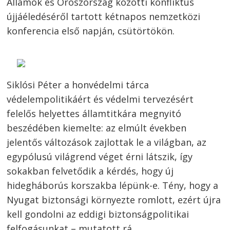
Államok és Oroszország közötti konfliktus
újjáéledéséről tartott kétnapos nemzetközi
konferencia első napján, csütörtökön.
Siklósi Péter a honvédelmi tárca
védelempolitikáért és védelmi tervezésért
felelős helyettes államtitkára megnyitó
beszédében kiemelte: az elmúlt években
jelentős változások zajlottak le a világban, az
egypólusú világrend véget érni látszik, így
sokakban felvetődik a kérdés, hogy új
hidegháborús korszakba lépünk-e. Tény, hogy a
Nyugat biztonsági környezte romlott, ezért újra
kell gondolni az eddigi biztonságpolitikai
felfogásunkat – mutatott rá.