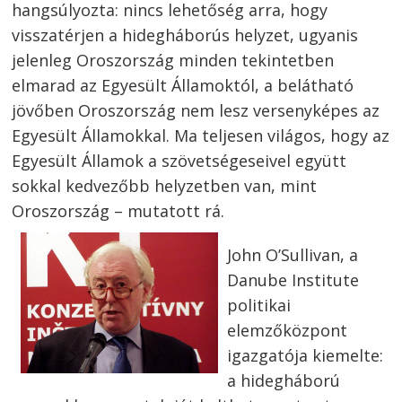
hangsúlyozta: nincs lehetőség arra, hogy
visszatérjen a hidegháborús helyzet, ugyanis
jelenleg Oroszország minden tekintetben
elmarad az Egyesült Államoktól, a belátható
jövőben Oroszország nem lesz versenyképes az
Egyesült Államokkal. Ma teljesen világos, hogy az
Egyesült Államok a szövetségeseivel együtt
sokkal kedvezőbb helyzetben van, mint
Oroszország – mutatott rá.
John O’Sullivan, a
Danube Institute
politikai
elemzőközpont
igazgatója kiemelte:
a hidegháború