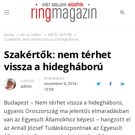
Keres
Menu
Ring Magazin
Nyílt szellemi küzdőtér
Home
Hír és háttér
HÍR ÉS HÁTTÉR
Szakértők: nem térhet vissza a hidegháború
Szakértők: nem térhet
vissza a hidegháború
PUBLIKÁLÁS
Author
SZERZŐ
november 6, 2014
Twitter
Facebook
Linked
admin
13:58
Budapest – Nem térhet vissza a hidegháború,
ugyanis Oroszország ma jelentős elmaradásban
van az Egyesült Államokhoz képest – hangzott el
az Antall József Tudásközpontnak az Egyesült