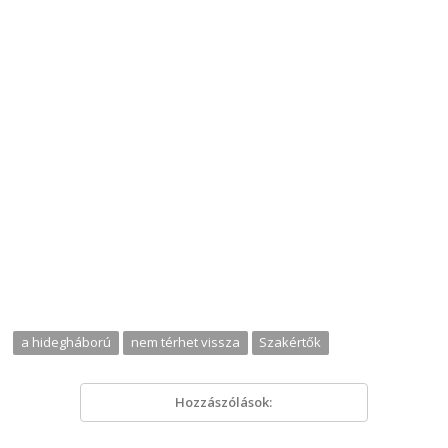
a hidegháború
nem térhet vissza
Szakértők
Hozzászólások: