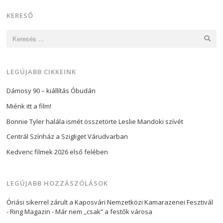
KERESŐ
Keresés:
LEGÚJABB CIKKEINK
Dámosy 90 – kiállítás Óbudán
Miénk itt a film!
Bonnie Tyler halála ismét összetörte Leslie Mandoki szívét
Centrál Színház a Szigliget Várudvarban
Kedvenc filmek 2026 első felében
LEGÚJABB HOZZÁSZÓLÁSOK
Óriási sikerrel zárult a Kaposvári Nemzetközi Kamarazenei Fesztivál
- Ring Magazin
-
Már nem ,,csak” a festők városa