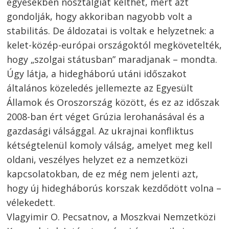
egyesekben nosztalgiát kelthet, mert azt
gondolják, hogy akkoriban nagyobb volt a
stabilitás. De áldozatai is voltak e helyzetnek: a
kelet-közép-európai országoktól megkövetelték,
hogy „szolgai státusban” maradjanak – mondta.
Úgy látja, a hidegháború utáni időszakot
általános közeledés jellemezte az Egyesült
Államok és Oroszország között, és ez az időszak
2008-ban ért véget Grúzia lerohanásával és a
gazdasági válsággal. Az ukrajnai konfliktus
kétségtelenül komoly válság, amelyet meg kell
oldani, veszélyes helyzet ez a nemzetközi
kapcsolatokban, de ez még nem jelenti azt,
hogy új hidegháborús korszak kezdődött volna –
vélekedett.
Vlagyimir O. Pecsatnov, a Moszkvai Nemzetközi