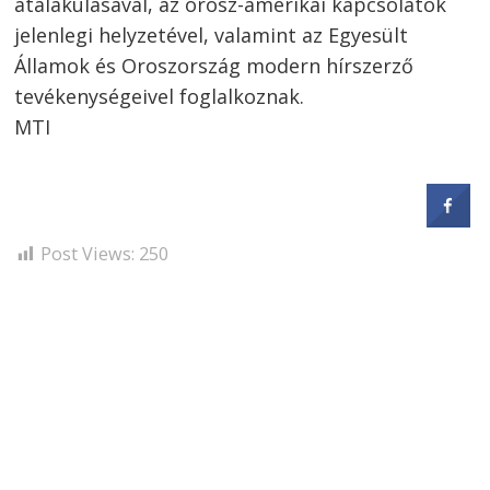
átalakulásával, az orosz-amerikai kapcsolatok
jelenlegi helyzetével, valamint az Egyesült
Államok és Oroszország modern hírszerző
tevékenységeivel foglalkoznak.
MTI
Post Views:
250