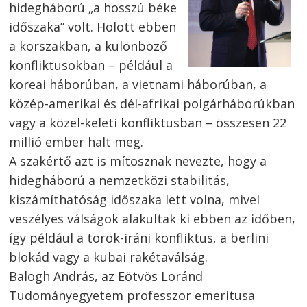
hidegháború „a hosszú béke
időszaka” volt. Holott ebben
a korszakban, a különböző
Bejegyzés
konfliktusokban – például a
koreai háborúban, a vietnami háborúban, a
navigáció
s
közép-amerikai és dél-afrikai polgárháborúkban
vagy a közel-keleti konfliktusban – összesen 22
millió ember halt meg.
A szakértő azt is mítosznak nevezte, hogy a
hidegháború a nemzetközi stabilitás,
kiszámíthatóság időszaka lett volna, mivel
veszélyes válságok alakultak ki ebben az időben,
így például a török-iráni konfliktus, a berlini
blokád vagy a kubai rakétaválság.
Balogh András, az Eötvös Loránd
Tudományegyetem professzor emeritusa