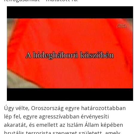
Úgy vélte, Oroszország egyre határozottabban
lép fel, egyre agresszívabban érvényesíti
akaratát, és emellett az Iszlám Állam képében
brutális terrorista szervezet született, amely