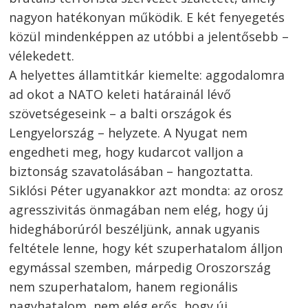
nagyon hatékonyan működik. E két fenyegetés
közül mindenképpen az utóbbi a jelentősebb –
vélekedett.
A helyettes államtitkár kiemelte: aggodalomra
ad okot a NATO keleti határainál lévő
szövetségeseink – a balti országok és
Lengyelország – helyzete. A Nyugat nem
engedheti meg, hogy kudarcot valljon a
biztonság szavatolásában – hangoztatta.
Siklósi Péter ugyanakkor azt mondta: az orosz
agresszivitás önmagában nem elég, hogy új
hidegháborúról beszéljünk, annak ugyanis
feltétele lenne, hogy két szuperhatalom álljon
egymással szemben, márpedig Oroszország
nem szuperhatalom, hanem regionális
nagyhatalom, nem elég erős, hogy új