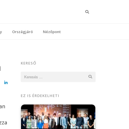
Keresés
y
Országjáró
Nézőpont
n
KERESŐ
Keresés:
cebook
LinkedIn
EZ IS ÉRDEKELHETI
an
zza