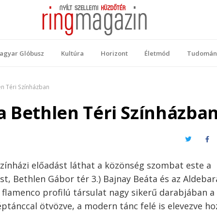
 Magazin
ellemi küzdőtér
agyar Glóbusz
Kultúra
Horizont
Életmód
Tudomán
en Téri Színházban
a Bethlen Téri Színházba
Twitter
Fa
zínházi
előadást
láthat
a
közönség
szombat
este
a
st,
Bethlen
Gábor
tér
3.)
Bajnay
Beáta
és
az
Aldebar
flamenco
profilú
társulat
nagy
sikerű
darabjában
a
éptánccal
ötvözve
, a modern
tánc
felé
is
elevezve
ho