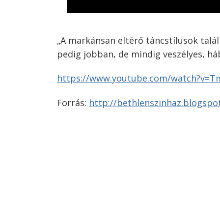
„A
markánsan
eltérő
táncstílusok
talá
pedig
jobban
, de
mindig
veszélyes
,
há
Bejegyzés
https://www.youtube.com/watch?v=
navigáció
s
Forrás:
http://bethlenszinhaz.blogsp