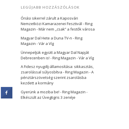
LEGÚJABB HOZZÁSZÓLÁSOK
Óriási sikerrel zárult a Kaposvári
Nemzetközi Kamarazenei Fesztivál - Ring
Magazin
-
Már nem ,,csak” a festők városa
Magyar Dal Hete a Duna TV-n - Ring
Magazin
-
Vár a Víg
Ünnepeljük együtt a Magyar Dal Napját
Debrecenben is! - Ring Magazin
-
Vár a Víg
A Fidesz nyugdíj-államosítása: sikkasztás,
zsarolással súlyosbítva - Ring Magazin
-
A
pénztárszövetség szerint zsarolásba
kezdett a kormány
Gyerünk a moziba be! - Ring Magazin
-
Elkészült az Üvegtigris 3 zenéje