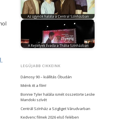
aratott darabját mutatja be…
Az ügynök halála a Central Színházban
január 25, 2024
A budapesti Centrál
hol
Színház új premierje 2024. február 24-én
Arthur…
A Rejtélyek Évada a Thália Színházban
április 29, 2025
A Thália Színház a
2025/2026-os évadban hat új bemutatóval,
l
köztük…
LEGÚJABB CIKKEINK
Dámosy 90 – kiállítás Óbudán
Miénk itt a film!
Bonnie Tyler halála ismét összetörte Leslie
Mandoki szívét
Centrál Színház a Szigliget Várudvarban
Kedvenc filmek 2026 első felében