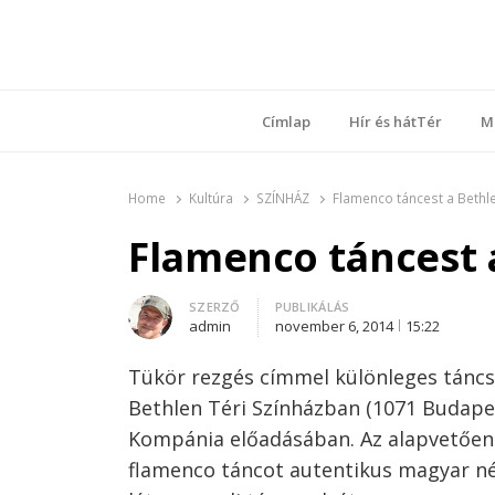
Ring
Nyílt sz
Címlap
Hír és hátTér
M
Home
Kultúra
SZÍNHÁZ
Flamenco táncest a Bethl
Flamenco táncest 
Author
SZERZŐ
PUBLIKÁLÁS
admin
november 6, 2014
15:22
Tükör
rezgés
címmel
különleges
táncs
Bethlen
Téri
Színházban
(1071 Budape
Kompánia
előadásában
.
Az
alapvetően
flamenco
táncot
autentikus
magyar
n