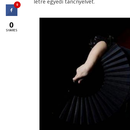
létre
egyedi
táncnyelvét
.
0
0
SHARES