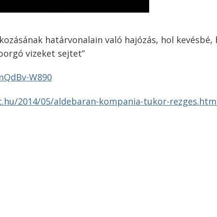
lkozásának
határvonalain
való
hajózás
,
hol
kevésbé
,
borgó
vizeket
sejtet”
TmQdBv-W890
ot.hu/2014/05/aldebaran-kompania-tukor-rezges.htm