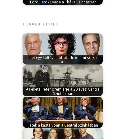
Fordulatok Évada a Thália Színházban
április 23, 2026
A Thália Színház
2026/2027-es évada izgalmas, sokszínű és
kifejezetten a…
TOVÁBBI CIKKEK
Lehet egy költővel több? – Irodalmi sorozat
a…
március 5, 2025
Március 24-én költészeti
sorozatot indít a Centrál Színház. Minden
hónapban…
A Fekete Péter premierje a 20 éves Centrál
Színházban
november 30, 2023
December 8-án, a
színház első premierjének újra
hangszerelt bemutatásával ünnepli…
Játék a kastélyban a Centrál Színházban
szeptember 10, 2024
Molnár Ferenc talán
leghíresebb, legszemélyesebb, világsikert