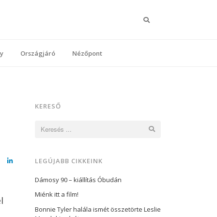
Keresés
y
Országjáró
Nézőpont
KERESŐ
Keresés:
LEGÚJABB CIKKEINK
cebook
LinkedIn
Dámosy 90 – kiállítás Óbudán
Miénk itt a film!
l
Bonnie Tyler halála ismét összetörte Leslie