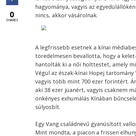
hagyománya, vagyis az egyedülállóként
0
nincs, akkor vásárolnak.
SHARES
A legfrissebb esetnek a kínai médiabe
töredelmesen bevallotta, hogy a kelet
hantolták ki a női holttestet, amely
Végül az észak-kínai Hopej tartomány 
vagyis több mint 700 ezer forintért. Á
aki 38 ezer jüanért, vagyis csaknem má
önkényes exhumálás Kínában bűncselek
súlyosbít.
Egy Vang családnevű gyanúsított vallo
Mint mondta, a piacon a frissen elhun