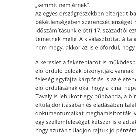
„semmit nem érnek”.
Az egyes országrészekben elterjedt bab
Bejegyzés
békétlenségében szerencsétlenséget ho
navigáció
s
időszámításunk előtti 17. századtól ez
temetnek mellé. A kiválasztottat álta
nem megy, akkor az is előfordul, hog
A kereslet a feketepiacot is működésbe
előforduló példák bizonyítják: vannak, 
feleség egyfajta kárpótlás is az élet
előfordulásának oka, hogy a kínai népe
Tavaly is lebukott egy bűnbanda, a bír
eltulajdonításában és eladásában talá
dokumentumaikat meghamisították. Va
egy szellemfeleséget kétszer is eladtak
hogy azután túladjon rajtuk jó pénzért