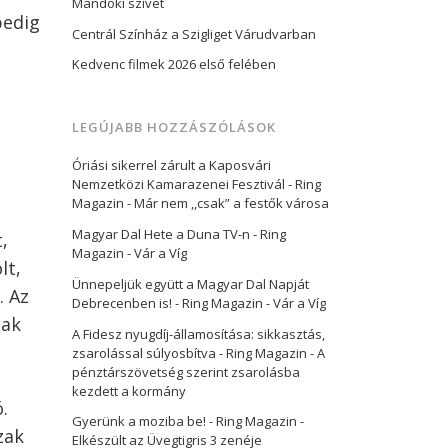
Mandoki szívét
pedig
Centrál Színház a Szigliget Várudvarban
Kedvenc filmek 2026 első felében
LEGÚJABB HOZZÁSZÓLÁSOK
Óriási sikerrel zárult a Kaposvári
Nemzetközi Kamarazenei Fesztivál - Ring
Magazin
-
Már nem ,,csak” a festők városa
Magyar Dal Hete a Duna TV-n - Ring
,
Magazin
-
Vár a Víg
lt,
Ünnepeljük együtt a Magyar Dal Napját
. Az
Debrecenben is! - Ring Magazin
-
Vár a Víg
sak
A Fidesz nyugdíj-államosítása: sikkasztás,
zsarolással súlyosbítva - Ring Magazin
-
A
pénztárszövetség szerint zsarolásba
kezdett a kormány
.
Gyerünk a moziba be! - Ring Magazin
-
zak
Elkészült az Üvegtigris 3 zenéje