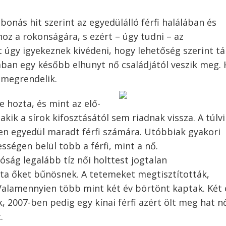
onás hit szerint az egyedülálló férfi halálában és
z a rokonságára, s ezért – úgy tudni – az
t úgy igyekeznek kivédeni, hogy lehetőség szerint tá
lában egy később elhunyt nő családjától veszik meg. 
y megrendelik.
 hozta, és mint az elő-
akik a sírok kifosztásától sem riadnak vissza. A túlvi
ében egyedül maradt férfi számára. Utóbbiak gyakori
sségen belül több a férfi, mint a nő.
óság legalább tíz női holttest jogtalan
lta őket bűnösnek. A tetemeket megtisztították,
lamennyien több mint két év börtönt kaptak. Két 
, 2007-ben pedig egy kínai férfi azért ölt meg hat n
.