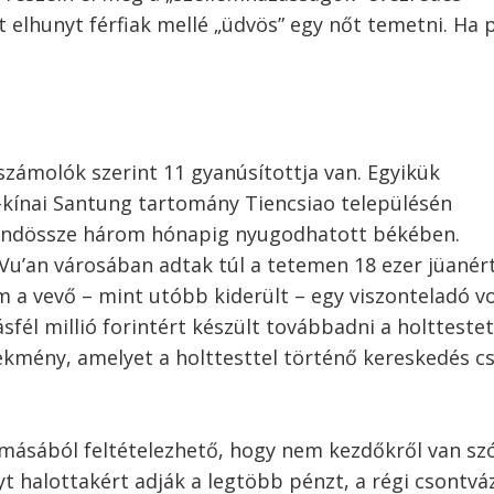
 elhunyt férfiak mellé „üdvös” egy nőt temetni. Ha 
számolók szerint 11 gyanúsítottja van. Egyikük
-kínai Santung tartomány Tiencsiao településén
 mindössze három hónapig nyugodhatott békében.
Vu’an városában adtak túl a tetemen 18 ezer jüanért
m a vevő – mint utóbb kiderült – egy viszonteladó vo
sfél millió forintért készült továbbadni a holttestet
mény, amelyet a holttesttel történő kereskedés c
másából feltételezhető, hogy nem kezdőkről van szó
yt halottakért adják a legtöbb pénzt, a régi csontvá