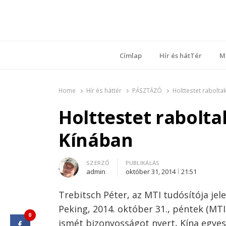
Ring
Nyílt sz
Címlap
Hír és hátTér
M
Home
Hír és háttér
PÁSZTÁZÓ
Holttestet rabolt
Holttestet rabolt
Kínában
Author
SZERZŐ
PUBLIKÁLÁS
admin
október 31, 2014
21:51
Trebitsch Péter, az MTI tudósítója jele
Peking, 2014. október 31., péntek (MTI
0
ismét bizonyosságot nyert, Kína egyes