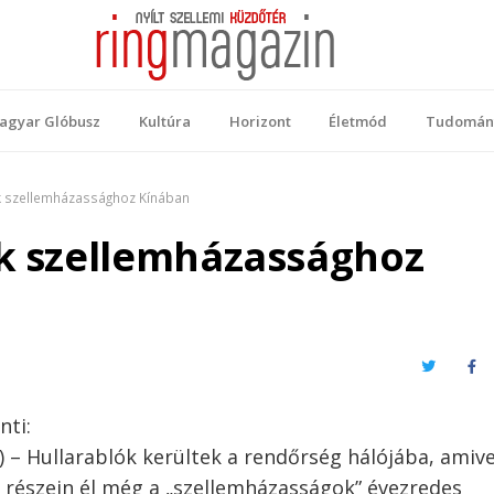
 Magazin
ellemi küzdőtér
agyar Glóbusz
Kultúra
Horizont
Életmód
Tudomán
ak szellemházassághoz Kínában
ak szellemházassághoz
Twitter
Fa
nti:
) – Hullarablók kerültek a rendőrség hálójába, amive
 részein él még a „szellemházasságok” évezredes