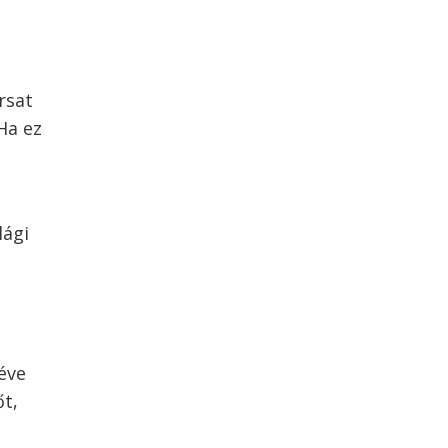
rsat
Ha ez
lági
éve
őt,