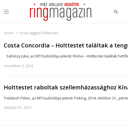
Keres
Menu
Ring Magazin
Nyílt szellemi küzdőtér
Home
Posts tagged:
holttestet
Costa Concordia – Holttestet találtak a ten
Sárközy Júlia, az MTI tudósítója jelenti: Róma – Holttestet találtak hét
november 3, 2014
Holttestet raboltak szellemházassághoz Kí
Trebitsch Péter, az MTI tudósítója jelenti: Peking, 2014. október 31., pé
október 31, 2014