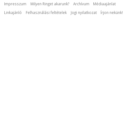
Impresszum
Milyen Ringet akarunk?
Archívum
Médiaajánlat
Linkajánló
Felhasználási feltételek
Jogi nyilatkozat
Írjon nekünk!