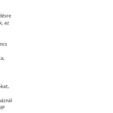
désre
k, az
incs
ta,
okat,
háznál
LMP