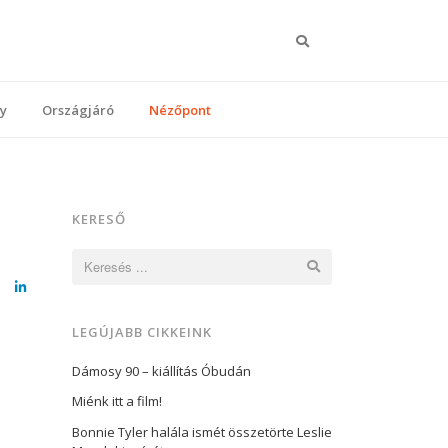
Keresés
y
Országjáró
Nézőpont
KERESŐ
Keresés:
cebook
LinkedIn
LEGÚJABB CIKKEINK
Dámosy 90 – kiállítás Óbudán
Miénk itt a film!
Bonnie Tyler halála ismét összetörte Leslie