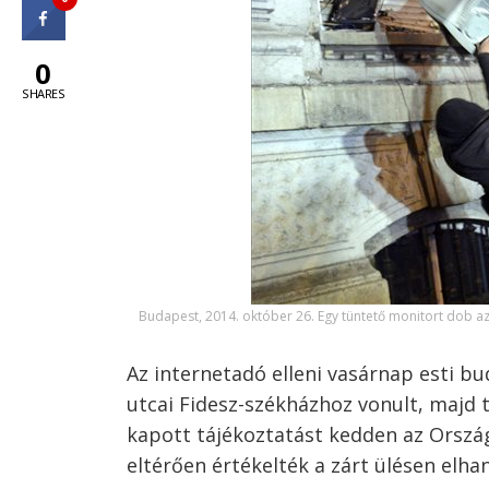
0
SHARES
Budapest, 2014. október 26. Egy tüntető monitort dob az
Az internetadó elleni vasárnap esti b
utcai Fidesz-székházhoz vonult, majd
kapott tájékoztatást kedden az Orszá
eltérően értékelték a zárt ülésen elha