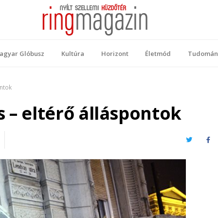
 Magazin
ellemi küzdőtér
agyar Glóbusz
Kultúra
Horizont
Életmód
Tudomán
ontok
 – eltérő álláspontok
Twitter
Fa