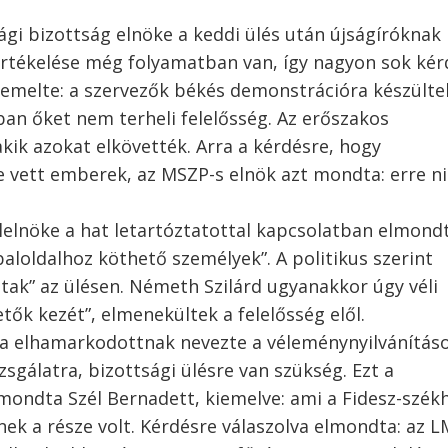
gi bizottság elnöke a keddi ülés után újságíróknak
értékelése még folyamatban van, így nagyon sok kér
iemelte: a szervezők békés demonstrációra készülte
an őket nem terheli felelősség. Az erőszakos
akik azokat elkövették. Arra a kérdésre, hogy
e vett emberek, az MSZP-s elnök azt mondta: erre n
alelnöke a hat letartóztatottal kapcsolatban elmond
baloldalhoz köthető személyek”. A politikus szerint
ptak” az ülésen. Németh Szilárd ugyanakkor úgy véli
tők kezét”, elmenekültek a felelősség elől.
ja elhamarkodottnak nevezte a véleménynyilvánítás
zsgálatra, bizottsági ülésre van szükség. Ezt a
mondta Szél Bernadett, kiemelve: ami a Fidesz-szék
ek a része volt. Kérdésre válaszolva elmondta: az 