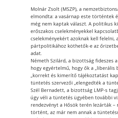
Molnár Zsolt (MSZP), a nemzetbiztonsá
elmondta: a vasárnap este történtek 
még nem kaptak választ. A politikus k
Bejegyzés
erőszakos cselekményekkel kapcsolatb
navigáció
s
cselekményekért azoknak kell felelni, 
pártpolitikához köthetők-e az őrizetb
adat.
Németh Szilárd, a bizottság fideszes 
hogy egyértelmű, hogy ők a „liberális 
„korrekt és kimerítő tájékoztatást ka
tüntetés szervezői „elengedték a tünte
Szél Bernadett, a bizottság LMP-s tag
úgy véli a tüntetés ügyében további vi
rendezvényt a Hősök terén lezárták – 
történt, az már nem annak a tüntetésn