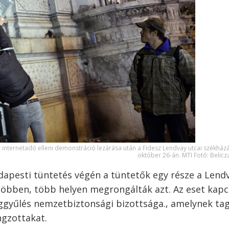
 internetadó elleni demonstráció lezárása után a Fidesz Lendvay utcai székház
október 26-án. MTI Fotó: Belicz
udapesti tüntetés végén a tüntetők egy része a Lend
 többen, több helyen megrongálták azt. Az eset kap
ggyűlés nemzetbiztonsági bizottsága., amelynek tag
ngzottakat.