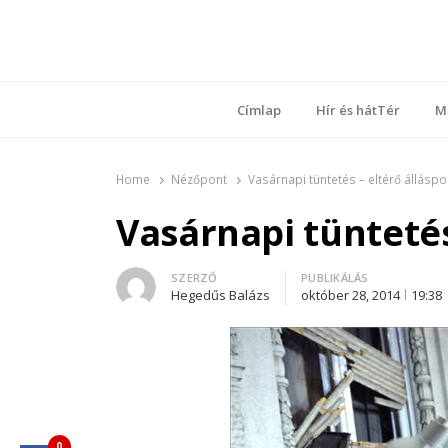
Ring
Nyílt sz
Címlap
Hír és hátTér
M
Home
Nézőpont
Vasárnapi tüntetés – eltérő állásp
Vasárnapi tüntetés
Author
SZERZŐ
PUBLIKÁLÁS
Hegedűs Balázs
október 28, 2014
19:38
0