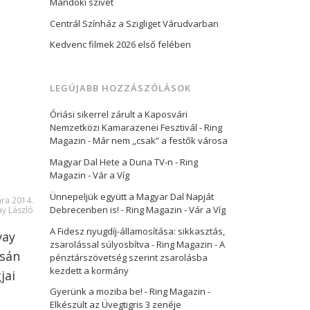
Mandoki szívét
Centrál Színház a Szigliget Várudvarban
Kedvenc filmek 2026 első felében
LEGÚJABB HOZZÁSZÓLÁSOK
Óriási sikerrel zárult a Kaposvári
Nemzetközi Kamarazenei Fesztivál - Ring
Magazin
-
Már nem ,,csak” a festők városa
Magyar Dal Hete a Duna TV-n - Ring
Magazin
-
Vár a Víg
Ünnepeljük együtt a Magyar Dal Napját
ára 2014.
Debrecenben is! - Ring Magazin
-
Vár a Víg
ay László
A Fidesz nyugdíj-államosítása: sikkasztás,
vay
zsarolással súlyosbítva - Ring Magazin
-
A
csán
pénztárszövetség szerint zsarolásba
kezdett a kormány
jai
Gyerünk a moziba be! - Ring Magazin
-
Elkészült az Üvegtigris 3 zenéje