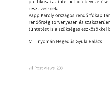
politikusai az internetadó bevezetése
részt vesznek.
Papp Károly országos rendőrfőkapitány
rendőrség törvényesen és szakszerűen 
tüntetést is a szükséges eszközökkel b
MTI nyomán Hegedűs Gyula Balázs
Post Views:
239