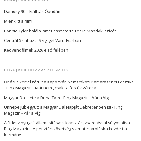
Dámosy 90 – kiállítás Óbudán
Miénk itt a film!
Bonnie Tyler halála ismét összetörte Leslie Mandoki szívét
Centrál Színház a Szigliget Várudvarban
Kedvenc filmek 2026 első felében
LEGÚJABB HOZZÁSZÓLÁSOK
Óriási sikerrel zárult a Kaposvári Nemzetközi Kamarazenei Fesztivál
- Ring Magazin
-
Már nem ,,csak” a festők városa
Magyar Dal Hete a Duna TV-n - Ring Magazin
-
Vár a Víg
Ünnepeljük együtt a Magyar Dal Napját Debrecenben is! - Ring
Magazin
-
Vár a Víg
A Fidesz nyugdíj-államosítása: sikkasztás, zsarolással súlyosbítva -
Ring Magazin
-
A pénztárszövetség szerint zsarolásba kezdett a
kormány