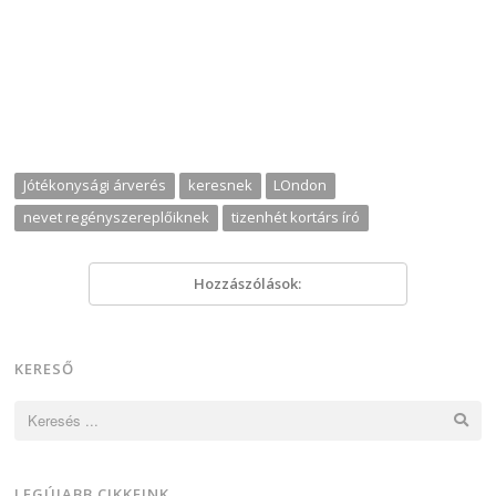
Jótékonysági árverés
keresnek
LOndon
nevet regényszereplőiknek
tizenhét kortárs író
Hozzászólások:
KERESŐ
Keresés:
LEGÚJABB CIKKEINK