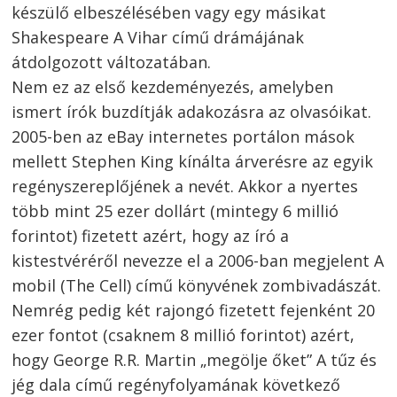
készülő elbeszélésében vagy egy másikat
Shakespeare A Vihar című drámájának
átdolgozott változatában.
Nem ez az első kezdeményezés, amelyben
ismert írók buzdítják adakozásra az olvasóikat.
2005-ben az eBay internetes portálon mások
mellett Stephen King kínálta árverésre az egyik
regényszereplőjének a nevét. Akkor a nyertes
több mint 25 ezer dollárt (mintegy 6 millió
forintot) fizetett azért, hogy az író a
kistestvéréről nevezze el a 2006-ban megjelent A
Bejegyzés
mobil (The Cell) című könyvének zombivadászát.
Nemrég pedig két rajongó fizetett fejenként 20
navigáció
s
ezer fontot (csaknem 8 millió forintot) azért,
hogy George R.R. Martin „megölje őket” A tűz és
jég dala című regényfolyamának következő