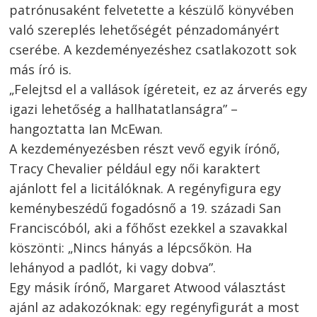
patrónusaként felvetette a készülő könyvében
való szereplés lehetőségét pénzadományért
cserébe. A kezdeményezéshez csatlakozott sok
más író is.
„Felejtsd el a vallások ígéreteit, ez az árverés egy
igazi lehetőség a hallhatatlanságra” –
hangoztatta Ian McEwan.
A kezdeményezésben részt vevő egyik írónő,
Tracy Chevalier például egy női karaktert
ajánlott fel a licitálóknak. A regényfigura egy
keménybeszédű fogadósnő a 19. századi San
Franciscóból, aki a főhőst ezekkel a szavakkal
köszönti: „Nincs hányás a lépcsőkön. Ha
lehányod a padlót, ki vagy dobva”.
Egy másik írónő, Margaret Atwood választást
ajánl az adakozóknak: egy regényfigurát a most