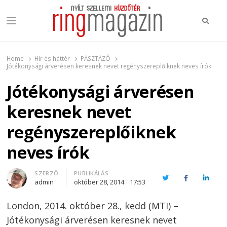
Keres
Menu
Ring Magazin
Nyílt szellemi küzdőtér
Home
Hír és háttér
PÁSZTÁZÓ
Jótékonysági árverésen keresnek nevet regényszereplőiknek neves írók
Jótékonysági árverésen
keresnek nevet
regényszereplőiknek
neves írók
Author
SZERZŐ
PUBLIKÁLÁS
Twitter
Facebook
Linked
admin
október 28, 2014
17:53
London, 2014. október 28., kedd (MTI) –
Jótékonysági árverésen keresnek nevet