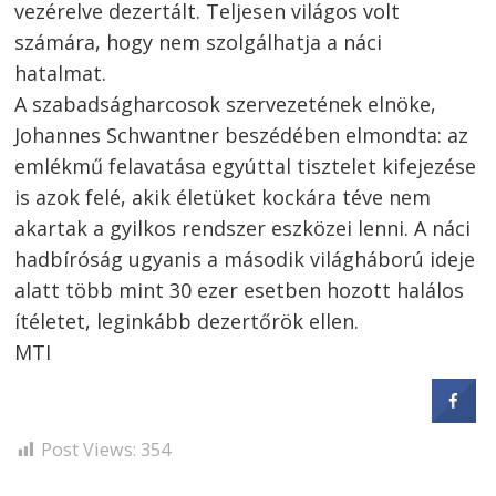
vezérelve dezertált. Teljesen világos volt
számára, hogy nem szolgálhatja a náci
hatalmat.
A szabadságharcosok szervezetének elnöke,
Johannes Schwantner beszédében elmondta: az
emlékmű felavatása egyúttal tisztelet kifejezése
is azok felé, akik életüket kockára téve nem
akartak a gyilkos rendszer eszközei lenni. A náci
Bejegyzés
hadbíróság ugyanis a második világháború ideje
alatt több mint 30 ezer esetben hozott halálos
navigáció
s
ítéletet, leginkább dezertőrök ellen.
MTI
Post Views:
354