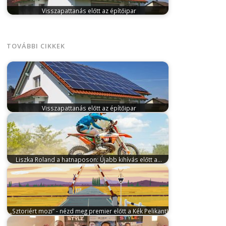
Visszapattanás előtt az építőipar
május 22, 2024
A lakásépítések számának
csökkenése ellenére, a kamatok mérséklődése, az
építőanyagárak…
TOVÁBBI CIKKEK
Visszapattanás előtt az építőipar
május 22, 2024
A lakásépítések számának
csökkenése ellenére, a kamatok mérséklődése, az
építőanyagárak…
Liszka Roland a hatnaposon: Újabb kihívás előtt a…
augusztus 22, 2025
A Laller Racing Dakar Team
legfiatalabb férfitagja ezen a héten…
„Sztoriért mozi” - nézd meg premier előtt a Kék Pelikant!
február 23, 2024
Április 4-én érkezik a hazai mozikba