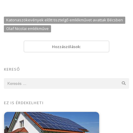
Katonaszökevények előtt tisztelgő emlékművet avattak Bécsben
Olaf Nicolai emlékműve
Hozzászólások:
KERESŐ
Keresés:
EZ IS ÉRDEKELHETI