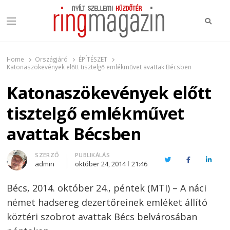
Keres
Menu
Ring Magazin
Nyílt szellemi küzdőtér
Home
Országjáró
ÉPÍTÉSZET
Katonaszökevények előtt tisztelgő emlékművet avattak Bécsben
Katonaszökevények előtt
tisztelgő emlékművet
avattak Bécsben
Author
SZERZŐ
PUBLIKÁLÁS
Twitter
Facebook
Linked
admin
október 24, 2014
21:46
Bécs, 2014. október 24., péntek (MTI) – A náci
német hadsereg dezertőreinek emléket állító
köztéri szobrot avattak Bécs belvárosában