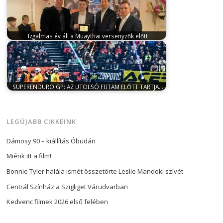
Csáki László első animációs…
Izgalmas év áll a Muaythai versenyzők előtt
február 20, 2024
A Magyar Muaythai Szakszövetség
(MMSZ) 2023-as évértékelőjén a szövetség
bemutatta…
SUPERENDURO GP: AZ UTOLSÓ FUTAM ELŐTT TARTJA…
február 25, 2024
A Laller Racing Dakar Team bajnoka
a mögöttünk hagyott hétvégén…
LEGÚJABB CIKKEINK
Dámosy 90 – kiállítás Óbudán
Miénk itt a film!
Bonnie Tyler halála ismét összetörte Leslie Mandoki szívét
Centrál Színház a Szigliget Várudvarban
Kedvenc filmek 2026 első felében