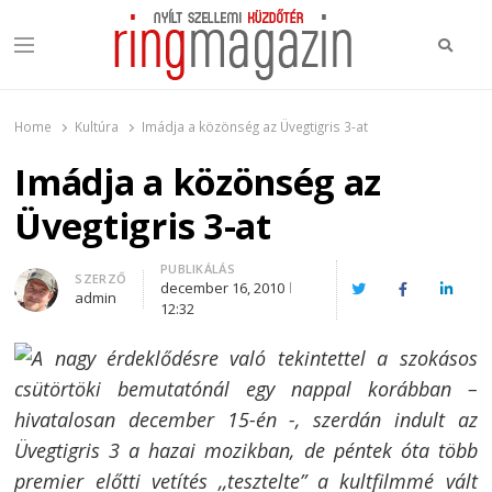
Keres
Menu
Ring Magazin
Nyílt szellemi küzdőtér
Home
Kultúra
Imádja a közönség az Üvegtigris 3-at
Imádja a közönség az
Üvegtigris 3-at
PUBLIKÁLÁS
Author
SZERZŐ
december 16, 2010
Twitter
Facebook
Linked
admin
12:32
A nagy érdeklődésre való tekintettel a szokásos
csütörtöki bemutatónál egy nappal korábban –
hivatalosan december 15-én -, szerdán indult az
Üvegtigris 3 a hazai mozikban, de péntek óta több
premier előtti vetítés ,,tesztelte” a kultfilmmé vált