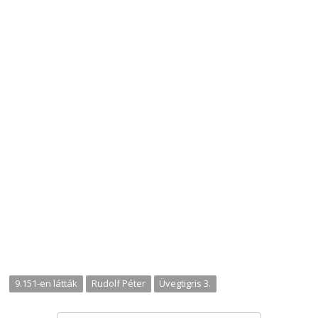
9.151-en látták
Rudolf Péter
Üvegtigris 3.