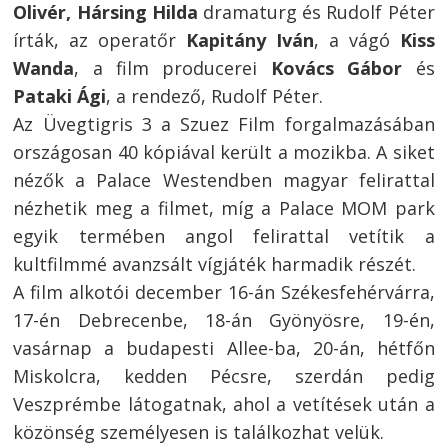
Olivér, Hársing Hilda
dramaturg és Rudolf Péter
írták, az operatőr
Kapitány Iván
, a vágó
Kiss
Wanda
, a film producerei
Kovács Gábor
és
Pataki Ági
, a rendező, Rudolf Péter.
Az Üvegtigris 3 a Szuez Film forgalmazásában
országosan 40 kópiával került a mozikba. A siket
nézők a Palace Westendben magyar felirattal
nézhetik meg a filmet, míg a Palace MOM park
egyik termében angol felirattal vetítik a
Bejegyzés
kultfilmmé avanzsált vígjáték harmadik részét.
navigáció
A film alkotói december 16-án Székesfehérvárra,
s
17-én Debrecenbe, 18-án Gyönyösre, 19-én,
vasárnap a budapesti Allee-ba, 20-án, hétfőn
Miskolcra, kedden Pécsre, szerdán pedig
Veszprémbe látogatnak, ahol a vetítések után a
közönség személyesen is találkozhat velük.