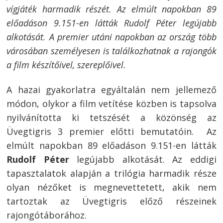
vígjáték harmadik részét. Az elmúlt napokban 89
előadáson 9.151-en látták Rudolf Péter legújabb
alkotását. A premier utáni napokban az ország több
városában személyesen is találkozhatnak a rajongók
a film készítőivel, szereplőivel.
A hazai gyakorlatra egyáltalán nem jellemező
módon, olykor a film vetítése közben is tapsolva
nyilvánította ki tetszését a közönség az
Üvegtigris 3 premier előtti bemutatóin. Az
elmúlt napokban 89 előadáson 9.151-en látták
Rudolf Péter
legújabb alkotását. Az eddigi
tapasztalatok alapján a trilógia harmadik része
olyan nézőket is megnevettetett, akik nem
tartoztak az Üvegtigris előző részeinek
rajongótáborához.