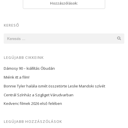
Hozzászólások:
KERESŐ
Keresés:
LEGÚJABB CIKKEINK
Dámosy 90 – kiállítás Óbudán
Miénk itt a film!
Bonnie Tyler halála ismét összetörte Leslie Mandoki szívét
Centrál Színház a Szigliget Várudvarban
Kedvenc filmek 2026 első felében
LEGÚJABB HOZZÁSZÓLÁSOK