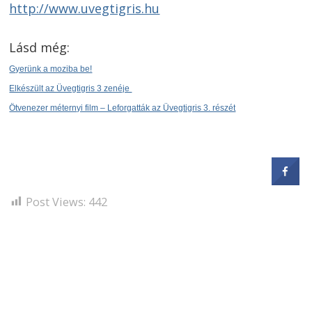
http://www.uvegtigris.hu
Lásd még:
Gyerünk a moziba be!
Elkészült az Üvegtigris 3 zenéje
Ötvenezer méternyi film – Leforgatták az Üvegtigris 3. részét
Post Views:
442