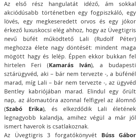
Az első rész hangulatát idéző, ám sokkal
akciódúsabb történetben egy fogpiszkáló, egy
lövés, egy megkeseredett orvos és egy jókor
érkező luxuskocsi elég ahhoz, hogy az Üvegtigris
nevű büfét működtető Lali (Rudolf Péter)
meghozza élete nagy döntését: mindent maga
mögött hagy és lelép. Éppen ekkor bukkan fel
hirtelen Feri (
Kamarás Iván
), a budapesti
sztárügyvéd, aki – bár nem tervezte -, a büfénél
marad, míg Lali – bár nem tervezte -, az ügyvéd
Bentley kabriójában marad. Elindul egy őrült
nap, az álomautóra azonnal felfigyel az álomnő
(
Szabó Erika
), és elkezdődik Lali életének
legnagyobb kalandja, amihez végül a már jól
ismert haverok is csatlakoznak.
Az Üvegtigris 3 forgatókönyvét
Búss Gábor