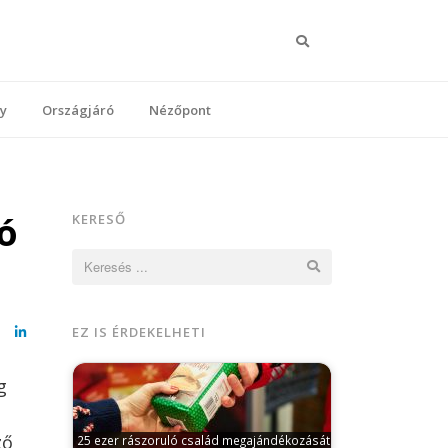
Keresés
y
Országjáró
Nézőpont
ó
KERESŐ
Keresés:
EZ IS ÉRDEKELHETI
cebook
LinkedIn
g
ző
25 ezer rászoruló család megajándékozását