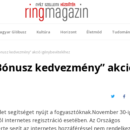
 Magazin
ellemi küzdőtér
agyar Glóbusz
Kultúra
Horizont
Életmód
Tudomán
Bónusz kedvezmény” akció igénybevételéhez
„Bónusz kedvezmény” akci
Twitter
Fa
et segítséget nyújt a fogyasztóknak.November 30-i
ól internetes regisztráció esetében. Az Országos
rte segít az internetes hozzáféréssel nem rendelke