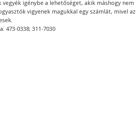
ók vegyék igénybe a lehetőséget, akik máshogy nem
fogyasztók vigyenek magukkal egy számlát, mivel az
esek.
ia: 473-0338; 311-7030