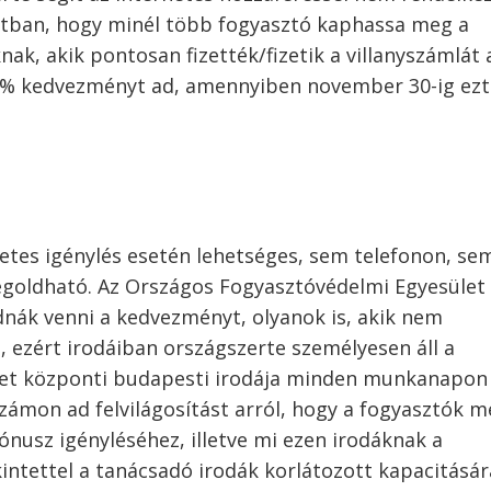
atban, hogy minél több fogyasztó kaphassa meg a
k, akik pontosan fizették/fizetik a villanyszámlát 
10% kedvezményt ad, amennyiben november 30-ig ezt
etes igénylés esetén lehetséges, sem telefonon, se
egoldható. Az Országos Fogyasztóvédelmi Egyesület
dnák venni a kedvezményt, olyanok is, akik nem
, ezért irodáiban országszerte személyesen áll a
let központi budapesti irodája minden munkanapon 
zámon ad felvilágosítást arról, hogy a fogyasztók m
ónusz igényléséhez, illetve mi ezen irodáknak a
kintettel a tanácsadó irodák korlátozott kapacitásár