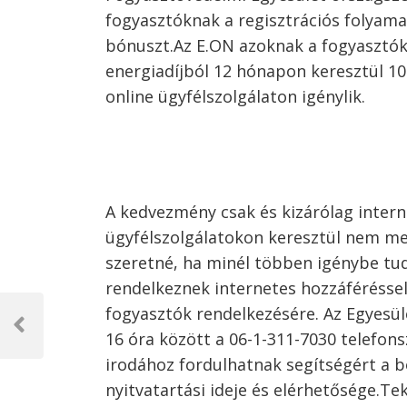
fogyasztóknak a regisztrációs folyam
bónuszt.Az E.ON azoknak a fogyasztókna
energiadíjból 12 hónapon keresztül 
online ügyfélszolgálaton igénylik.
A kedvezmény csak és kizárólag intern
ügyfélszolgálatokon keresztül nem m
szeretné, ha minél többen igénybe tu
rendelkeznek internetes hozzáféréssel
Bejegyzés
fogyasztók rendelkezésére. Az Egyesü
navigáció
Previous
16 óra között a 06-1-311-7030 telefons
Post
irodához fordulhatnak segítségért a b
nyitvatartási ideje és elérhetősége.Te