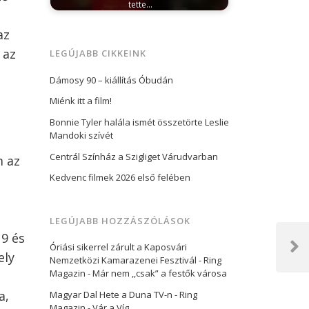
tette…
december 20, 2023
Huszonhetedik
alkalommal indult útjára a Magyar Máltai
az
Szeretetszolgálat és a…
 az
LEGÚJABB CIKKEINK
Dámosy 90 – kiállítás Óbudán
Miénk itt a film!
Bonnie Tyler halála ismét összetörte Leslie
Mandoki szívét
Centrál Színház a Szigliget Várudvarban
m az
Kedvenc filmek 2026 első felében
LEGÚJABB HOZZÁSZÓLÁSOK
9 és
Óriási sikerrel zárult a Kaposvári
Next
ely
Nemzetközi Kamarazenei Fesztivál - Ring
Post
Magazin
-
Már nem ,,csak” a festők városa
a,
Magyar Dal Hete a Duna TV-n - Ring
Magazin
-
Vár a Víg