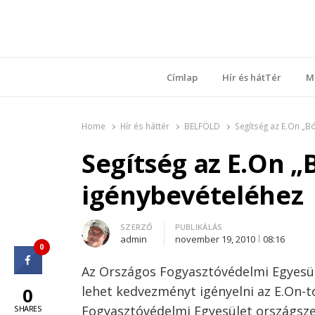
Ring
Nyílt sz
Címlap
Hír és hátTér
M
Home
Hír és háttér
BELFÖLD
Segítség az E.On „
Segítség az E.On 
igénybevételéhez
Author
SZERZŐ
PUBLIKÁLÁS
admin
november 19, 2010
08:16
0
Az Országos Fogyasztóvédelmi Egyesül
lehet kedvezményt igényelni az E.On-t
0
Fogyasztóvédelmi Egyesület országsze
SHARES