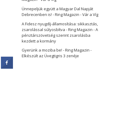
Ünnepeljük együtt a Magyar Dal Napját
Debrecenben is! - Ring Magazin
-
Vár a Víg
A Fidesz nyugdíj-államosítása: sikkasztás,
zsarolással súlyosbítva - Ring Magazin
-
A
pénztárszövetség szerint zsarolásba
kezdett a kormány
Gyerünk a moziba be! - Ring Magazin
-
Elkészült az Üvegtigris 3 zenéje