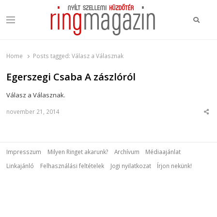
Keres
Menu
Ring Magazin
Nyílt szellemi küzdőtér
Home
Posts tagged:
Válasz a Válasznak
Egerszegi Csaba A zászlóról
Válasz a Válasznak.
november 21, 2014
Sha
this
post
Impresszum
Milyen Ringet akarunk?
Archívum
Médiaajánlat
Linkajánló
Felhasználási feltételek
Jogi nyilatkozat
Írjon nekünk!