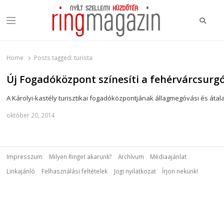
Keres
Menu
Ring Magazin
Nyílt szellemi küzdőtér
Home
Posts tagged:
turista
Új Fogadóközpont színesíti a fehérvárcsurg
A Károlyi-kastély turisztikai fogadóközpontjának állagmegóvási és át
október 20, 2014
Impresszum
Milyen Ringet akarunk?
Archívum
Médiaajánlat
Linkajánló
Felhasználási feltételek
Jogi nyilatkozat
Írjon nekünk!