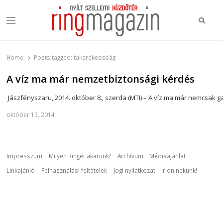
Keres
Menu
Ring Magazin
Nyílt szellemi küzdőtér
Home
Posts tagged:
takarékosséág
A víz ma már nemzetbiztonsági kérdés
Jászfényszaru, 2014. október 8., szerda (MTI) – A víz ma már nemcsak
október 13, 2014
Impresszum
Milyen Ringet akarunk?
Archívum
Médiaajánlat
Linkajánló
Felhasználási feltételek
Jogi nyilatkozat
Írjon nekünk!