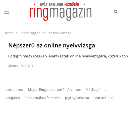
Keres
Menu
Ring Magazin
Nyílt szellemi küzdőtér
Home
Posts tagged:
online nyelvvizsga
Népszerű az online nyelvvizsga
Eddig mintegy 6900-an jelentkeztek online nyelvvizsgára, közülük töb
június 19, 2020
Impresszum
Milyen Ringet akarunk?
Archívum
Médiaajánlat
Linkajánló
Felhasználási feltételek
Jogi nyilatkozat
Írjon nekünk!