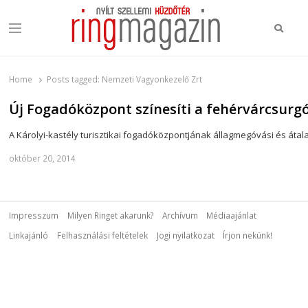
Keres
Menu
Ring Magazin
Nyílt szellemi küzdőtér
Home
Posts tagged:
Nemzeti Vagyonkezelő Zrt
Új Fogadóközpont színesíti a fehérvárcsurg
A Károlyi-kastély turisztikai fogadóközpontjának állagmegóvási és át
október 20, 2014
Impresszum
Milyen Ringet akarunk?
Archívum
Médiaajánlat
Linkajánló
Felhasználási feltételek
Jogi nyilatkozat
Írjon nekünk!