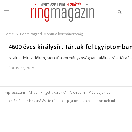
Keres
Menu
Ring Magazin
Nyílt szellemi küzdőtér
Home
Posts tagged:
Monufia kormányzóság
4600 éves királysírt tártak fel Egyiptomba
A Nílus deltavidékén, Monufia kormányzóságban találtak rá a fáraó 
április 22, 2015
Impresszum
Milyen Ringet akarunk?
Archívum
Médiaajánlat
Linkajánló
Felhasználási feltételek
Jogi nyilatkozat
Írjon nekünk!