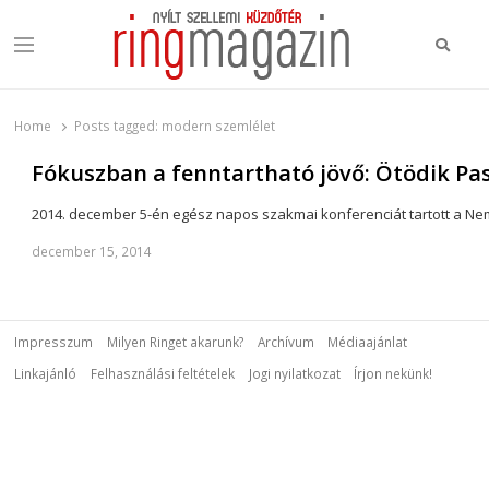
Keres
Menu
Ring Magazin
Nyílt szellemi küzdőtér
Home
Posts tagged:
modern szemlélet
Fókuszban a fenntartható jövő: Ötödik Pa
2014. december 5-én egész napos szakmai konferenciát tartott a N
december 15, 2014
Impresszum
Milyen Ringet akarunk?
Archívum
Médiaajánlat
Linkajánló
Felhasználási feltételek
Jogi nyilatkozat
Írjon nekünk!