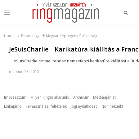
Keres
Menu
Ring Magazin
Nyílt szellemi küzdőtér
Home
Posts tagged:
Magyar Képregény Szövetség
JeSuisCharlie – Karikatúra-kiállítás a Fran
JeSuisCharlie címmel rendez nemzetközi karikatúra-kiállítást a Bud
március 13, 2015
Impresszum
Milyen Ringet akarunk?
Archívum
Médiaajánlat
Linkajánló
Felhasználási feltételek
Jogi nyilatkozat
Írjon nekünk!