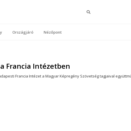
Keresés
y
Országjáró
Nézőpont
s a Francia Intézetben
Budapesti Francia Intézet a Magyar Képregény Szövetség tagjaival együtt