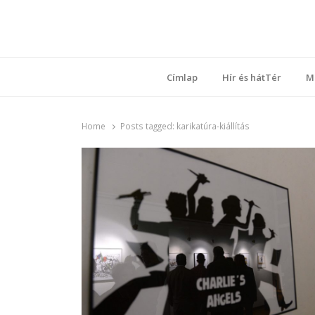
Ring
Nyílt sz
Címlap
Hír és hátTér
M
Home
Posts tagged:
karikatúra-kiállítás