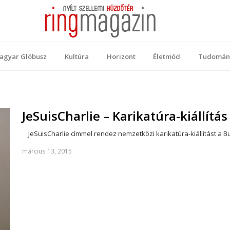
 Magazin
ellemi küzdőtér
agyar Glóbusz
Kultúra
Horizont
Életmód
Tudomán
JeSuisCharlie – Karikatúra-kiállítá
JeSuisCharlie címmel rendez nemzetközi karikatúra-kiállítást a 
március 13, 2015