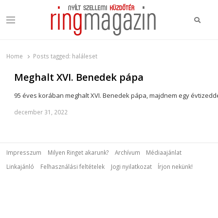
Keres
Menu
Ring Magazin
Nyílt szellemi küzdőtér
Home
Posts tagged:
haláleset
Meghalt XVI. Benedek pápa
95 éves korában meghalt XVI. Benedek pápa, majdnem egy évtizeddel
december 31, 2022
Impresszum
Milyen Ringet akarunk?
Archívum
Médiaajánlat
Linkajánló
Felhasználási feltételek
Jogi nyilatkozat
Írjon nekünk!