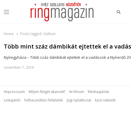
Keres
Menu
Ring Magazin
Nyílt szellemi küzdőtér
Home
Posts tagged:
Gúthon
Több mint száz dámbikát ejtettek el a vad
Nyíregyháza – Több száz dámbikát ejtettek el a vadászok a Nyírerdő Zr
november 7, 2014
Impresszum
Milyen Ringet akarunk?
Archívum
Médiaajánlat
Linkajánló
Felhasználási feltételek
Jogi nyilatkozat
Írjon nekünk!