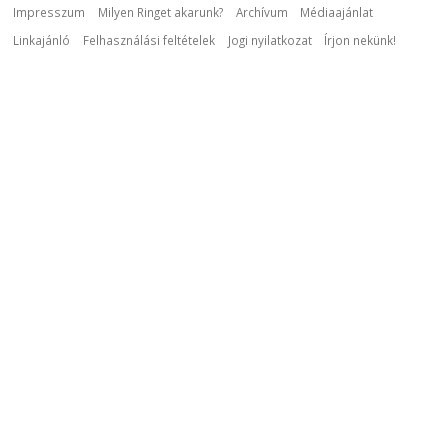
Impresszum
Milyen Ringet akarunk?
Archívum
Médiaajánlat
Linkajánló
Felhasználási feltételek
Jogi nyilatkozat
Írjon nekünk!