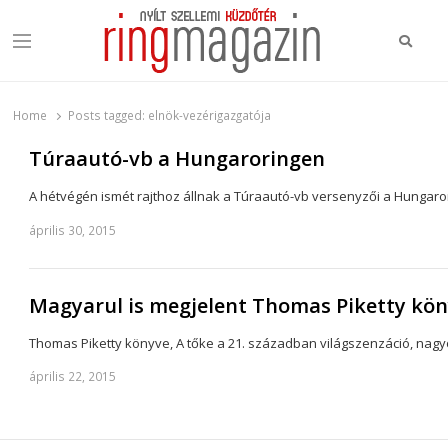
Keres
Menu
Ring Magazin
Nyílt szellemi küzdőtér
Home
Posts tagged:
elnök-vezérigazgatója
Túraautó-vb a Hungaroringen
A hétvégén ismét rajthoz állnak a Túraautó-vb versenyzői a Hunga
április 30, 2015
Magyarul is megjelent Thomas Piketty köny
Thomas Piketty könyve, A tőke a 21. században világszenzáció, nagyon
április 22, 2015