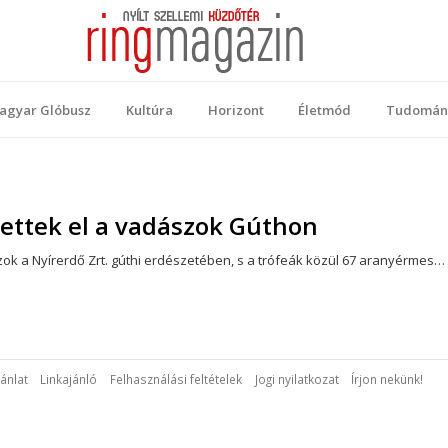
 Magazin
ellemi küzdőtér
agyar Glóbusz
Kultúra
Horizont
Életmód
Tudomán
ettek el a vadászok Gúthon
zok a Nyírerdő Zrt. gúthi erdészetében, s a trófeák közül 67 aranyérmes…
ánlat
Linkajánló
Felhasználási feltételek
Jogi nyilatkozat
Írjon nekünk!