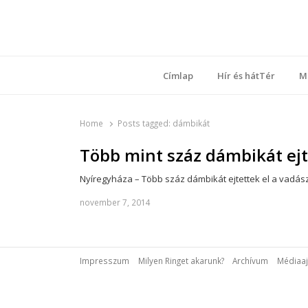
Ring
Nyílt sz
Címlap
Hír és hátTér
M
Home
Posts tagged:
dámbikát
Több mint száz dámbikát ejt
Nyíregyháza – Több száz dámbikát ejtettek el a vadás
november 7, 2014
Impresszum
Milyen Ringet akarunk?
Archívum
Médiaaj