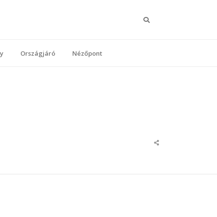
Keresés
y
Országjáró
Nézőpont
Share
this
post