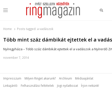
Keres
Menu
Ring Magazin
Nyílt szellemi küzdőtér
Home
Posts tagged:
a vadászok
Több mint száz dámbikát ejtettek el a vad
Nyíregyháza – Több száz dámbikát ejtettek el a vadászok a Nyírerdő Zr
november 7, 2014
Impresszum
Milyen Ringet akarunk?
Archívum
Médiaajánlat
Linkajánló
Felhasználási feltételek
Jogi nyilatkozat
Írjon nekünk!