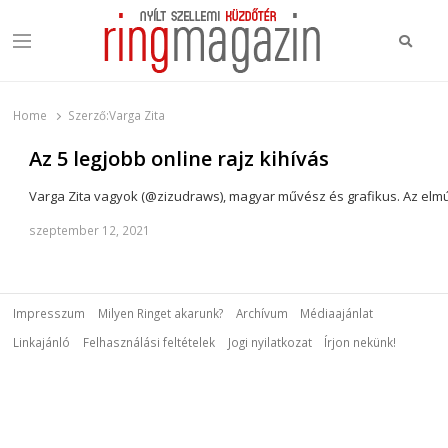
Keres
Menu
Ring Magazin
Nyílt szellemi küzdőtér
Home
Szerző:
Varga Zita
Az 5 legjobb online rajz kihívás
Varga Zita vagyok (@zizudraws), magyar művész és grafikus. Az elm
szeptember 12, 2021
Impresszum
Milyen Ringet akarunk?
Archívum
Médiaajánlat
Linkajánló
Felhasználási feltételek
Jogi nyilatkozat
Írjon nekünk!