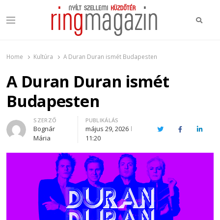
Keres
Menu
Ring Magazin
Nyílt szellemi küzdőtér
Home
Kultúra
A Duran Duran ismét Budapesten
A Duran Duran ismét
Budapesten
Author
SZERZŐ
PUBLIKÁLÁS
Bognár
május 29, 2026
Twitter
Facebook
Linked
Mária
11:20