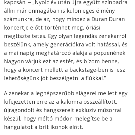
kapcsán. – „Nyolc év után újra együtt színpadra
állni már önmagában is különleges élmény
számunkra, de az, hogy mindez a Duran Duran
koncertje előtt történhet meg, óriási
megtiszteltetés. Egy olyan legendás zenekarról
beszélünk, amely generációkra volt hatással, és
a mai napig meghatározó alakja a popzenének.
Nagyon várjuk ezt az estét, és bízom benne,
hogy a koncert mellett a backstage-ben is lesz
lehetőségünk jót beszélgetni a fiúkkal.”
A zenekar a legnépszerűbb slágerei mellett egy
kifejezetten erre az alkalomra összeállított,
újragondolt és hangszerelt exkluzív műsorral
készül, hogy méltó módon melegítse be a
hangulatot a brit ikonok előtt.