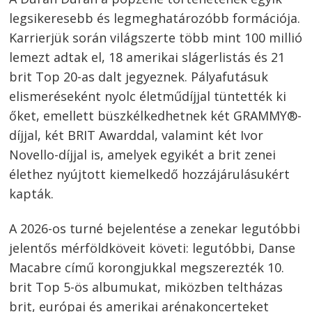
legsikeresebb és legmeghatározóbb formációja.
Karrierjük során világszerte több mint 100 millió
lemezt adtak el, 18 amerikai slágerlistás és 21
brit Top 20-as dalt jegyeznek. Pályafutásuk
elismeréseként nyolc életműdíjjal tüntették ki
őket, emellett büszkélkedhetnek két GRAMMY®-
díjjal, két BRIT Awarddal, valamint két Ivor
Novello-díjjal is, amelyek egyikét a brit zenei
élethez nyújtott kiemelkedő hozzájárulásukért
kapták.
A 2026-os turné bejelentése a zenekar legutóbbi
jelentős mérföldköveit követi: legutóbbi, Danse
Macabre című korongjukkal megszerezték 10.
brit Top 5-ös albumukat, miközben teltházas
brit, európai és amerikai arénakoncerteket