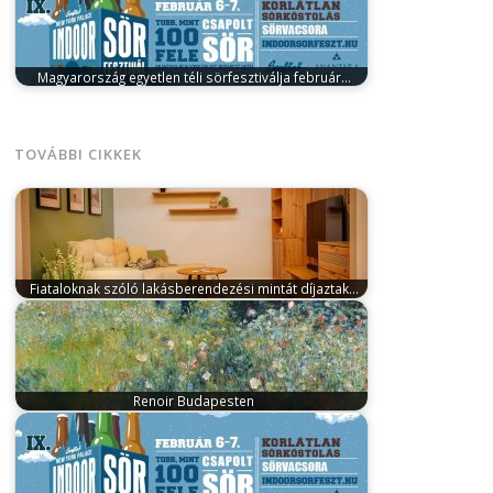
Magyarország egyetlen téli sörfesztiválja február…
január 31, 2026
A hazai téli programkínálat egyik
legkülönlegesebb eseménye tér vissza februárban.
…
TOVÁBBI CIKKEK
Fiataloknak szóló lakásberendezési mintát díjaztak…
október 14, 2025
Banyár Enikő egymillió forint alatti
költségvetésből berendezett nappalija nyerte…
Renoir Budapesten
november 12, 2023
A Szépművészeti Múzeum a
párizsi Musée d’Orsay-val és a Musée…