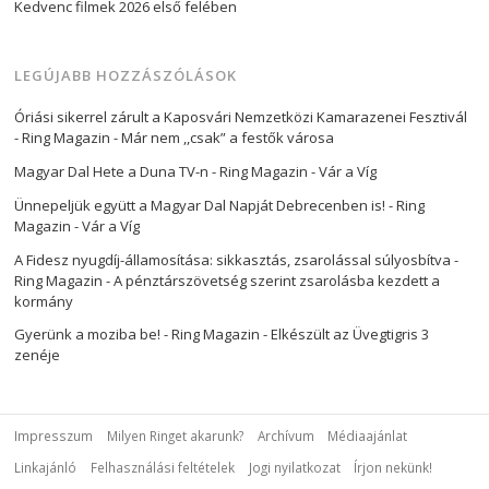
Kedvenc filmek 2026 első felében
LEGÚJABB HOZZÁSZÓLÁSOK
Óriási sikerrel zárult a Kaposvári Nemzetközi Kamarazenei Fesztivál
- Ring Magazin
-
Már nem ,,csak” a festők városa
Magyar Dal Hete a Duna TV-n - Ring Magazin
-
Vár a Víg
Ünnepeljük együtt a Magyar Dal Napját Debrecenben is! - Ring
Magazin
-
Vár a Víg
A Fidesz nyugdíj-államosítása: sikkasztás, zsarolással súlyosbítva -
Ring Magazin
-
A pénztárszövetség szerint zsarolásba kezdett a
kormány
Gyerünk a moziba be! - Ring Magazin
-
Elkészült az Üvegtigris 3
zenéje
Impresszum
Milyen Ringet akarunk?
Archívum
Médiaajánlat
Linkajánló
Felhasználási feltételek
Jogi nyilatkozat
Írjon nekünk!