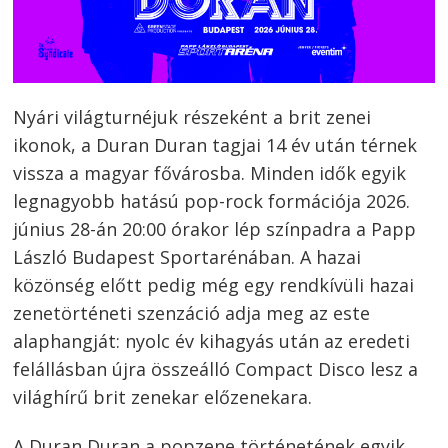
Nyári világturnéjuk részeként a brit zenei
ikonok, a Duran Duran tagjai 14 év után térnek
vissza a magyar fővárosba. Minden idők egyik
legnagyobb hatású pop-rock formációja 2026.
június 28-án 20:00 órakor lép színpadra a Papp
László Budapest Sportarénában. A hazai
közönség előtt pedig még egy rendkívüli hazai
zenetörténeti szenzáció adja meg az este
alaphangját: nyolc év kihagyás után az eredeti
felállásban újra összeálló Compact Disco lesz a
világhírű brit zenekar előzenekara.
A Duran Duran a popzene történetének egyik