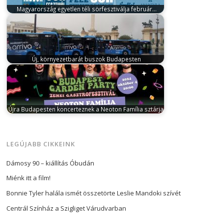
Magyarország egyetlen téli sörfesztiválja február…
január 31, 2026
A hazai téli programkínálat egyik
legkülönlegesebb eseménye tér vissza februárban.
…
Új, környezetbarát buszok Budapesten
július 9, 2025
A BKK egyi szolgáltatója, az ArrivaBus
bemutatta azokat az új…
Újra Budapesten koncerteznek a Neoton Família sztárjai
augusztus 15, 2024
A Neoton Família sztárjai
visszatérnek a fővárosba: október első
hétvégéjén…
LEGÚJABB CIKKEINK
Dámosy 90 – kiállítás Óbudán
Miénk itt a film!
Bonnie Tyler halála ismét összetörte Leslie Mandoki szívét
Centrál Színház a Szigliget Várudvarban