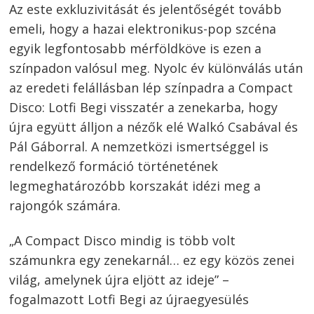
navigáció
Az este exkluzivitását és jelentőségét tovább
emeli, hogy a hazai elektronikus-pop szcéna
egyik legfontosabb mérföldköve is ezen a
színpadon valósul meg. Nyolc év különválás után
az eredeti felállásban lép színpadra a Compact
Disco: Lotfi Begi visszatér a zenekarba, hogy
újra együtt álljon a nézők elé Walkó Csabával és
Pál Gáborral. A nemzetközi ismertséggel is
rendelkező formáció történetének
legmeghatározóbb korszakát idézi meg a
rajongók számára.
„A Compact Disco mindig is több volt
számunkra egy zenekarnál… ez egy közös zenei
világ, amelynek újra eljött az ideje” –
fogalmazott Lotfi Begi az újraegyesülés