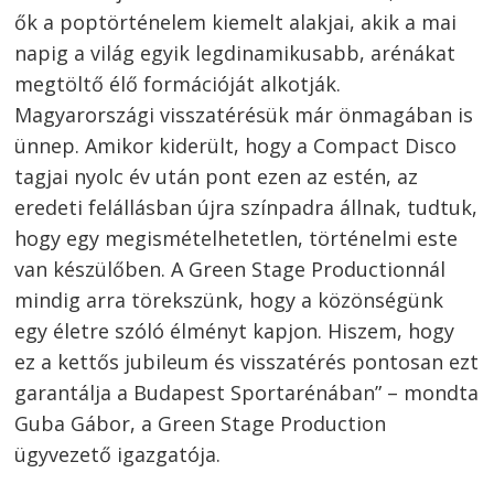
ők a poptörténelem kiemelt alakjai, akik a mai
napig a világ egyik legdinamikusabb, arénákat
megtöltő élő formációját alkotják.
Magyarországi visszatérésük már önmagában is
ünnep. Amikor kiderült, hogy a Compact Disco
tagjai nyolc év után pont ezen az estén, az
eredeti felállásban újra színpadra állnak, tudtuk,
hogy egy megismételhetetlen, történelmi este
van készülőben. A Green Stage Productionnál
mindig arra törekszünk, hogy a közönségünk
egy életre szóló élményt kapjon. Hiszem, hogy
ez a kettős jubileum és visszatérés pontosan ezt
garantálja a Budapest Sportarénában” – mondta
Guba Gábor, a Green Stage Production
Bejegyzés
ügyvezető igazgatója.
s