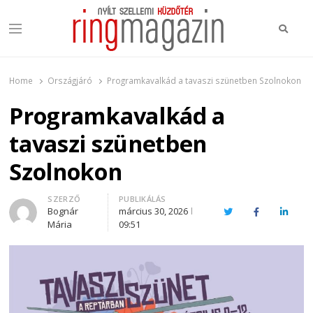
Keres
Menu
Ring Magazin
Nyílt szellemi küzdőtér
Home
Országjáró
Programkavalkád a tavaszi szünetben Szolnokon
Programkavalkád a
tavaszi szünetben
Szolnokon
Author
SZERZŐ
PUBLIKÁLÁS
Bognár
március 30, 2026
Twitter
Facebook
Linked
Mária
09:51