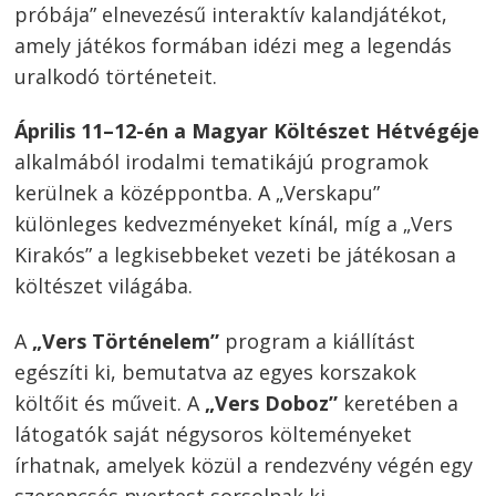
próbája” elnevezésű interaktív kalandjátékot,
amely játékos formában idézi meg a legendás
uralkodó történeteit.
Április 11–12-én a Magyar Költészet Hétvégéje
alkalmából irodalmi tematikájú programok
kerülnek a középpontba. A „Verskapu”
különleges kedvezményeket kínál, míg a „Vers
Kirakós” a legkisebbeket vezeti be játékosan a
költészet világába.
A
„Vers Történelem”
program a kiállítást
egészíti ki, bemutatva az egyes korszakok
költőit és műveit. A
„Vers Doboz”
keretében a
látogatók saját négysoros költeményeket
írhatnak, amelyek közül a rendezvény végén egy
szerencsés nyertest sorsolnak ki.