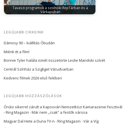
Tavaszi programok a szolnoki RepTárban és a
Várkapuban
április 4, 2025
A RepTár Szolnoki Repülőmúzeum
2025-ben is különleges programokkal várja a…
LEGÚJABB CIKKEINK
Dámosy 90 – kiállítás Óbudán
Miénk itt a film!
Bonnie Tyler halála ismét összetörte Leslie Mandoki szívét
Centrál Színház a Szigliget Várudvarban
Kedvenc filmek 2026 első felében
LEGÚJABB HOZZÁSZÓLÁSOK
Óriási sikerrel zárult a Kaposvári Nemzetközi Kamarazenei Fesztivál
- Ring Magazin
-
Már nem ,,csak” a festők városa
Magyar Dal Hete a Duna TV-n - Ring Magazin
-
Vár a Víg