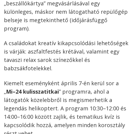
„beszállókártya” megvásárlásával egy
különleges, máskor nem látogatható repülőgép
belseje is megtekinthető (időjárásfüggő
program).
A családokat kreatív kikapcsolódási lehetőségek
is várják: aszfaltfestés krétával, valamint egy
tavaszi relax sarok színezőkkel és
babzsákfotelekkel.
Kiemelt eseményként április 7-én kerül sor a
„
Mi–24 kulisszatitkai
” programra, ahol a
látogatók közelebbről is megismerhetik a
legendás helikoptert. A program 10:30–12:00 és
14:00–16:00 között zajlik, és tematikus kvíz is
kapcsolódik hozzá, amelyen minden korosztály
részt vehet.