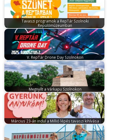
Tavaszi programok a RepTár Szolnoki
Repülőmúzeumban
március 2, 2024
A RepTár Szolnoki Repülőmúzeum
2024-ben is különleges programokkal várja a…
V. RepTár Drone Day Szolnokon
július 31, 2025
Augusztus 2-án, szombaton ötödik
alkalommal rendezik meg Szolnokon a RepTár…
Megnyílt a Várkapu Szolnokon
június 5, 2024
Megnyílt a Várkapu - Szolnoki
Vártörténeti Látogatóközpont és a Várkapu…
Március 23-án indul a Millió lépés tavaszi kihívása
március 22, 2026
Március 23-án hetedik alkalommal
indul a Millió lépés 11 hetes…