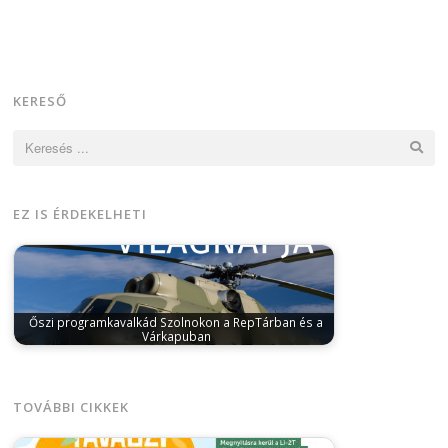
KERESŐ
Keresés:
EZ IS ÉRDEKELHETI
Őszi programkavalkád Szolnokon a RepTárban és a
Várkapuban
szeptember 24, 2025
A RepTár Szolnoki
Repülőmúzeum és a Várkapu Látogatóközpont
ősszel is…
TOVÁBBI CIKKEK