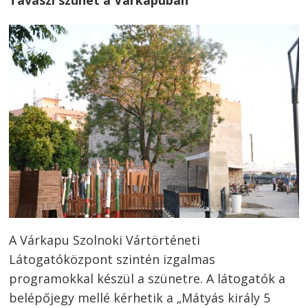
Tavaszi szünet a Várkapuban
Bejegyzés
A Várkapu Szolnoki Vártörténeti
navigáció
s
Látogatóközpont szintén izgalmas
programokkal készül a szünetre. A látogatók a
belépőjegy mellé kérhetik a „Mátyás király 5