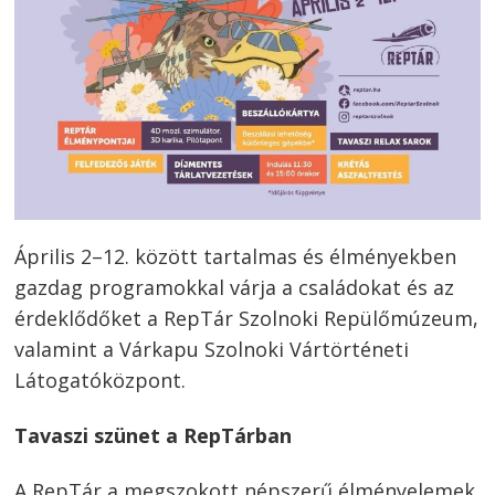
Április 2–12. között tartalmas és élményekben
gazdag programokkal várja a családokat és az
érdeklődőket a RepTár Szolnoki Repülőmúzeum,
valamint a Várkapu Szolnoki Vártörténeti
Látogatóközpont.
Tavaszi szünet a RepTárban
A RepTár a megszokott népszerű élményelemek