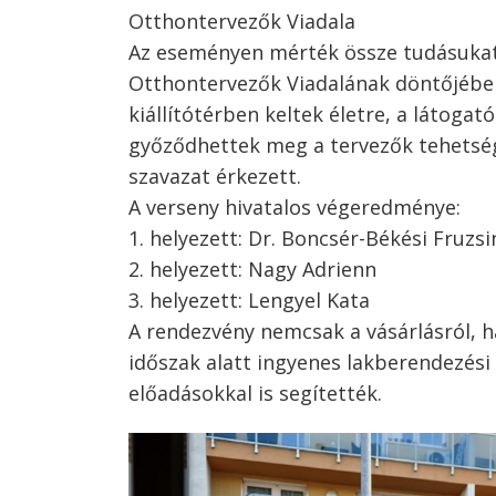
Otthontervezők Viadala
Az eseményen mérték össze tudásukat 
Otthontervezők Viadalának döntőjében.
kiállítótérben keltek életre, a látoga
győződhettek meg a tervezők tehetség
szavazat érkezett.
A verseny hivatalos végeredménye:
1. helyezett: Dr. Boncsér-Békési Fruzsi
2. helyezett: Nagy Adrienn
3. helyezett: Lengyel Kata
A rendezvény nemcsak a vásárlásról, ha
időszak alatt ingyenes lakberendezési
előadásokkal is segítették.