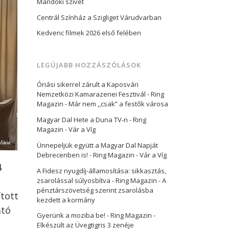
Mandoki szívét
Centrál Színház a Szigliget Várudvarban
Kedvenc filmek 2026 első felében
LEGÚJABB HOZZÁSZÓLÁSOK
Óriási sikerrel zárult a Kaposvári
Nemzetközi Kamarazenei Fesztivál - Ring
Magazin
-
Már nem ,,csak” a festők városa
Magyar Dal Hete a Duna TV-n - Ring
Magazin
-
Vár a Víg
Ünnepeljük együtt a Magyar Dal Napját
Debrecenben is! - Ring Magazin
-
Vár a Víg
4
A Fidesz nyugdíj-államosítása: sikkasztás,
zsarolással súlyosbítva - Ring Magazin
-
A
pénztárszövetség szerint zsarolásba
ított
kezdett a kormány
ató
Gyerünk a moziba be! - Ring Magazin
-
Elkészült az Üvegtigris 3 zenéje