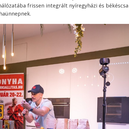
lózatába frissen integrált nyíregyházi és békéscsa
yhaünnepnek.