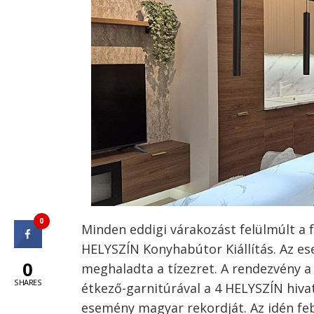
0
Minden eddigi várakozást felülmúlt a f
HELYSZÍN Konyhabútor Kiállítás. Az e
0
meghaladta a tízezret. A rendezvény a 
SHARES
étkező-garnitúrával a 4 HELYSZÍN hiva
esemény magyar rekordját. Az idén feb