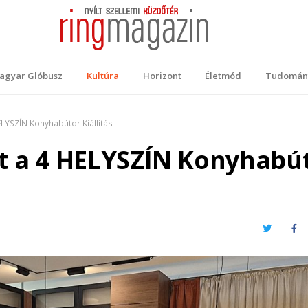
 Magazin
ellemi küzdőtér
agyar Glóbusz
Kultúra
Horizont
Életmód
Tudomán
ELYSZÍN Konyhabútor Kiállítás
t a 4 HELYSZÍN Konyhabú
Twitter
Fa