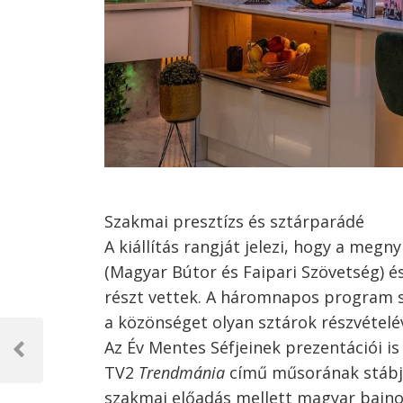
Szakmai presztízs és sztárparádé
A kiállítás rangját jelezi, hogy a me
(Magyar Bútor és Faipari Szövetség) é
részt vettek. A háromnapos program 
a közönséget olyan sztárok részvételév
Bejegyzés
Az Év Mentes Séfjeinek prezentációi i
navigáció
Previous
TV2
Trendmánia
című műsorának stábja
Post
szakmai előadás mellett magyar bajnok