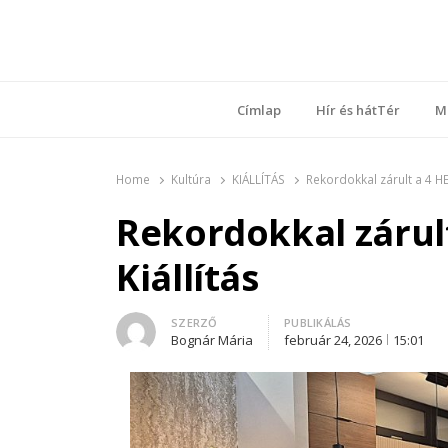
Ring
Nyílt sz
Címlap
Hír és hátTér
M
Home
Kultúra
KIÁLLÍTÁS
Rekordokkal zárult a 4 H
Rekordokkal zárul
Kiállítás
Author
SZERZŐ
PUBLIKÁLÁS
Bognár Mária
február 24, 2026
15:01