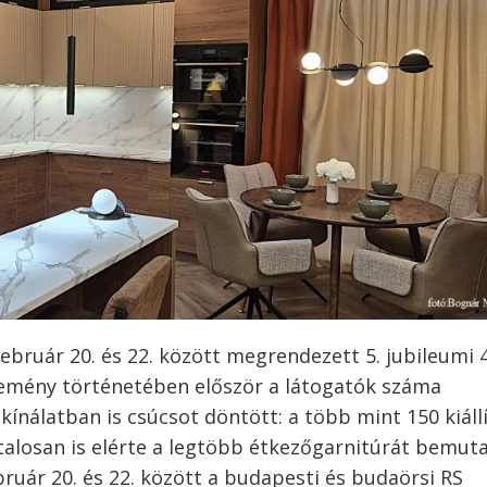
ebruár 20. és 22. között megrendezett 5. jubileumi 
semény történetében először a látogatók száma
kínálatban is csúcsot döntött: a több mint 150 kiáll
talosan is elérte a legtöbb étkezőgarnitúrát bemut
ruár 20. és 22. között a budapesti és budaörsi RS