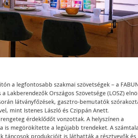
gnyitón a legfontosabb szakmai szövetségek – a FABU
s a Lakberendezők Országos Szövetsége (LOSZ) elnök
során látványfőzések, gasztro-bemutatók szórakozt
el, mint Istenes László és Czippán Anett.
s rengeteg érdeklődőt vonzottak. A helyszínen a
 is megörökítette a legújabb trendeket. A számtal
 táncosok produkcióit is láthatták a résztvevők és