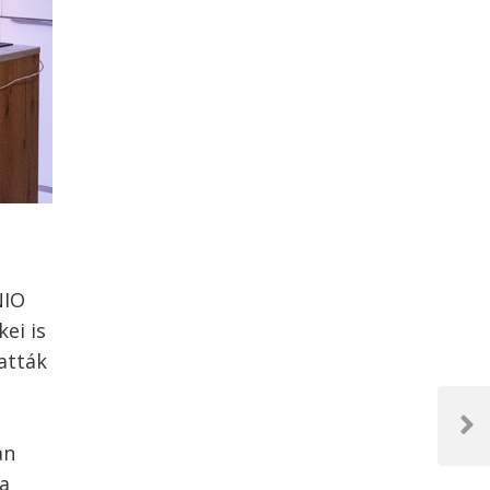
NIO
ei is
atták
Next
an
Post
 a