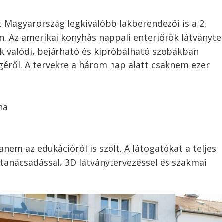
Magyarország legkiválóbb lakberendezői is a 2.
 Az amerikai konyhás nappali enteriőrök látványte
tók valódi, bejárható és kipróbálható szobákban
éről. A tervekre a három nap alatt csaknem ezer
na
nem az edukációról is szólt. A látogatókat a teljes
 tanácsadással, 3D látványtervezéssel és szakmai