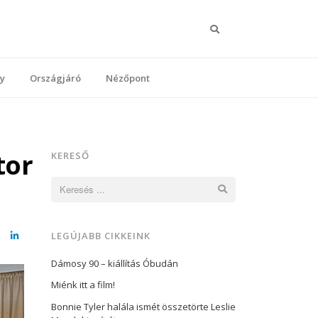
Keresés
y
Országjáró
Nézőpont
tor
KERESŐ
Keresés:
LEGÚJABB CIKKEINK
cebook
LinkedIn
Dámosy 90 – kiállítás Óbudán
Miénk itt a film!
Bonnie Tyler halála ismét összetörte Leslie