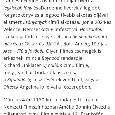
Cannes-i Filmfesztiválon két díjat nyert
A
legkisebb lány
ésaDardenne fivérek a legjobb
forgatókönyv és a legpozitívabb alkotás díjával
elismert
Leányanyák
című alkotása. Jön a 2024-es
Velencei Nemzetközi Filmfesztivál
Horizontok
szekciója fődíját elnyert
A soha be nem köszöntő
újév és
az Oscar-és BAFTA-jelölt, Annecy fődíjas
Arco – Fiú a jövőből.
Olyan filmes csemegék is
érkeznek, mint a
Boyhood
rendezője,
Richard Linklater
Új hullám
című filmje,
mely Jean-Luc Godard klasszikusa,
a
Kifulladásig
készítését eleveníti fel, vagy az
Öltések
Angelina Jolie-val a főszerepben.
Március 4-én 19.30-kor a budapesti Uránia
Nemzeti Filmszínházban Amélie Bonnin Élvezd a
pillanatot! című filmje nyitja a 16. Frankofón