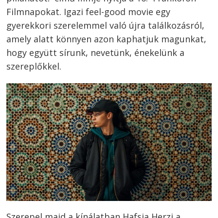
Filmnapokat. Igazi feel-good movie egy
gyerekkori szerelemmel való újra találkozásról,
amely alatt könnyen azon kaphatjuk magunkat,
hogy együtt sírunk, nevetünk, énekelünk a
szereplőkkel.
Szerepel majd a kínálatban Hafsia Herzi a