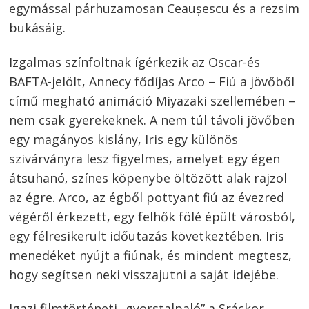
egymással párhuzamosan Ceaușescu és a rezsim
bukásáig.
Izgalmas színfoltnak ígérkezik az Oscar-és
BAFTA-jelölt, Annecy fődíjas Arco – Fiú a jövőből
című megható animáció Miyazaki szellemében –
nem csak gyerekeknek. A nem túl távoli jövőben
egy magányos kislány, Iris egy különös
szivárványra lesz figyelmes, amelyet egy égen
átsuhanó, színes köpenybe öltözött alak rajzol
az égre. Arco, az égből pottyant fiú az évezred
végéről érkezett, egy felhők fölé épült városból,
egy félresikerült időutazás következtében. Iris
menedéket nyújt a fiúnak, és mindent megtesz,
hogy segítsen neki visszajutni a saját idejébe.
Igazi filmtörténeti „gyorstalpaló” a Sráckor