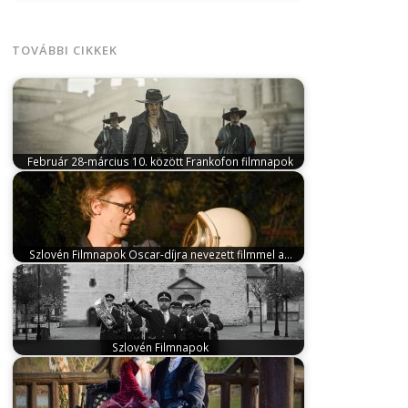
február 10, 2025
A Magyarországi Francia Intézet
szervezésében idén február 27. és március…
TOVÁBBI CIKKEK
Február 28-március 10. között Frankofon filmnapok
február 12, 2024
A Francia Intézet szervezésében
idén február 28. és március 10.…
Szlovén Filmnapok Oscar-díjra nevezett filmmel a…
szeptember 18, 2024
Október 17. és 19. között a
magyar közönség három kortárs…
Szlovén Filmnapok
szeptember 26, 2023
Október 26. és 28. között a
magyar közönség három kortárs…