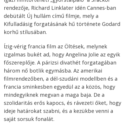
rendezője, Richard Linklater idén Cannes-ban
debütált Új hullám című filmje, mely a
Kifulladásig forgatásának hű története Godard
korhű stílusában.
Ízig-vérig francia film az Öltések, melynek
izgalmas bukét ad, hogy Angelina Jolie az egyik
főszereplője. A párizsi divathét forgatagában
három nő botlik egymásba. Az amerikai
filmrendezőben, a dél-szudáni modellben és a
francia sminkesben egyedül az a közös, hogy
mindegyiknek megvan a maga baja. De a
szolidaritás erős kapocs, és rávezeti őket, hogy
ideje határokat szabni, és a kezükbe venni a
saját sorsuk fonalát.