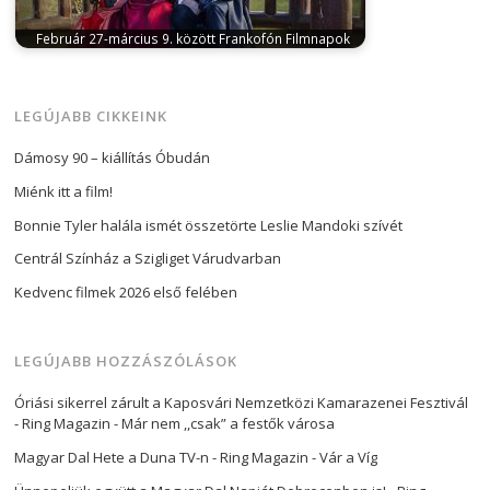
Február 27-március 9. között Frankofón Filmnapok
február 10, 2025
A Magyarországi Francia Intézet
szervezésében idén február 27. és március…
LEGÚJABB CIKKEINK
Dámosy 90 – kiállítás Óbudán
Miénk itt a film!
Bonnie Tyler halála ismét összetörte Leslie Mandoki szívét
Centrál Színház a Szigliget Várudvarban
Kedvenc filmek 2026 első felében
LEGÚJABB HOZZÁSZÓLÁSOK
Óriási sikerrel zárult a Kaposvári Nemzetközi Kamarazenei Fesztivál
- Ring Magazin
-
Már nem ,,csak” a festők városa
Magyar Dal Hete a Duna TV-n - Ring Magazin
-
Vár a Víg