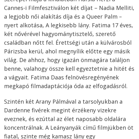
Cannes-i Filmfesztiválon két díjat – Nadia Melliti,
a legjobb női alakítás díja és a Queer Palm
–
nyert alkotása, A legkisebb lány. Fatima 17 éves,
két nővérével hagyománytisztelő, szerető
családban nőtt fel. Érettségi után a külvárosból
Párizsba kerül, ahol megnyílik előtte egy másik
világ. De ahhoz, hogy igazán önmagára találjon
benne, valahogy össze kell egyeztetnie a hitét és
a vágyait. Fatima Daas felnövésregényének
megkapó filmadaptációja óda az elfogadásról.
Szintén két Arany Pálmával a tarsolyukban a
Dardenne fivérek megint érzékeny vizekre
eveznek, és ezúttal az élet naposabb oldalára
koncentrálnak. A Leányanyák című filmjükben öt
fiatal, szinte még kamasz lány egy