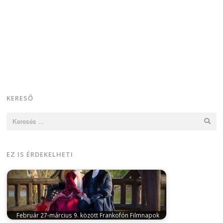
KERESŐ
Keresés:
EZ IS ÉRDEKELHETI
Február 27-március 9. között Frankofón Filmnapok