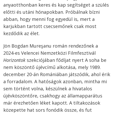
anyaotthonban keres és kap segítséget a szülés
előtti és utáni hónapokban. Próbálnak bízni
abban, hogy menni fog egyedül is, mert a
karjukban tartott csecsemőnek csak most
kezdődik az élet.
Jön Bogdan Mureşanu román rendezőnek a
2024-es Velencei Nemzetközi Filmfesztivál
Horizontok
szekciójában fődíjat nyert A soha be
nem köszöntő újévcímű alkotása, mely 1989.
december 20-án Romániában játszódik, ahol érik
a forradalom. A hatóságok azonban, mintha mi
Bejegyzés
sem történt volna, készülnek a hivatalos
navigáció
s
újévköszöntőre, csakhogy az államapparátus
már érezhetően léket kapott. A tiltakozások
közepette hat sors fonódik össze, és fut