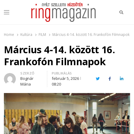
Keres
Menu
Ring Magazin
Nyílt szellemi küzdőtér
Home
Kultúra
FILM
Március 4-14. között 16. Frankofón Filmnapok
Március 4-14. között 16.
Frankofón Filmnapok
Author
SZERZŐ
PUBLIKÁLÁS
Bognár
február 5, 2026
Twitter
Facebook
Linked
Mária
08:20