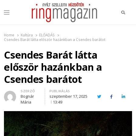
Keres
Menu
Ring Magazin
Nyílt szellemi küzdőtér
Home
Kultúra
ELŐADÁS
Csendes Barát látta először hazánkban a Csendes barátot
Csendes Barát látta
először hazánkban a
Csendes barátot
Author
SZERZŐ
PUBLIKÁLÁS
Bognár
szeptember 17, 2025
Twitter
Facebook
Linked
Mária
13:49