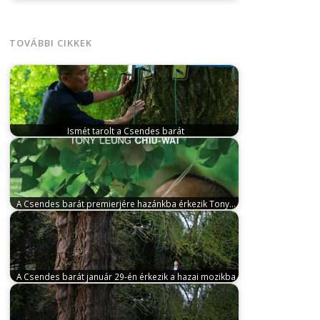
január 18, 2026
Az Arany Medve-díjas és Oscar-jelölt
Testről és lélekről rendezője, Enyedi…
TOVÁBBI CIKKEK
Ismét tarolt a Csendes barát
február 10, 2026
Az Arany Medve-díjas és Oscar-
jelölt Testről és lélekről rendezője, Enyedi…
A Csendes barát premierjére hazánkba érkezik Tony…
január 18, 2026
Az Arany Medve-díjas és Oscar-jelölt
Testről és lélekről rendezője, Enyedi…
A Csendes barát január 29-én érkezik a hazai mozikba
október 13, 2025
Az Arany Medve-díjas és Oscar-
jelölt Testről és lélekről rendezője, Enyedi…