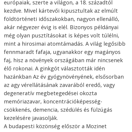
európaiak, szerte a világon, a 18. századtól
kezdve. Mivel kártevői kipusztultak az elmúlt
földtörténeti időszakokban, nagyon ellenálló,
akár négyezer évig is elél. Bizonyos példányai
még olyan pusztításokat is képes volt túlélni,
mint a hirosimai atomtámadás. A világ legősibb
fennmaradt fafaja, ugyanakkor egy magányos
faj, hisz a növények országában már nincsenek
élő rokonai. A ginkgót választották idén
hazánkban Az év gyógynövényének, elsősorban
az agy vérellátásának zavarából eredő, vagy
degeneratív megbetegedései okozta
memóriazavar, koncentrációképesség-
csökkenés, demencia, szédülés és fülzúgás
kezelésére javasolják.
A budapesti közönség először a Mozinet