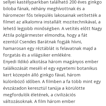
sellyei kastélyparkban található 200 éves ginkgo
biloba fának, néhány meghívottnak és a
háromezer fős település lakosainak vetítették a
filmet az alkalomra installált mozitechnikával, a
lehető legjobb minőségben. A vetítés előtt Nagy
Attila polgármester elmondta, hogy a fát
ezentúl Csendes Barátnak fogják hívni,
hamarosan egy réztáblát is felavatnak majd a
forgatás és a világsiker emlékére.
Enyedi Ildikó alkotása három magányos ember
találkozását meséli el egy egyetemi botanikus
kert közepén álló ginkgo fával, három
különböző időben. A filmben a fa több mint egy
évszázadon keresztül tanúja a körülötte
megfordulók életének, a civilizációs
változásoknak. A film három ember