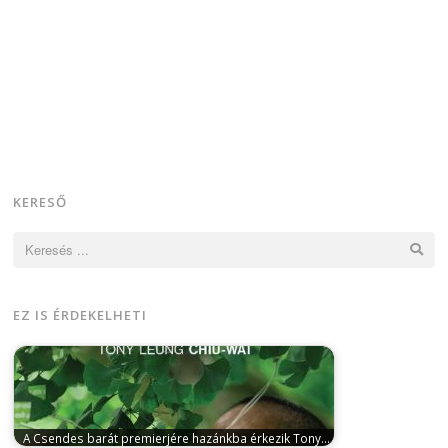
KERESŐ
Keresés:
EZ IS ÉRDEKELHETI
A Csendes barát premierjére hazánkba érkezik Tony…