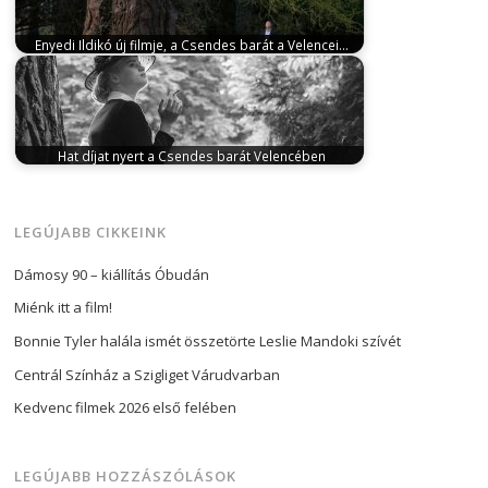
Enyedi Ildikó új filmje, a Csendes barát a Velencei…
július 23, 2025
Meghívást kapott a 82. Velencei
Filmfesztivál versenyprogramjába az Arany Medve-
díjas…
Hat díjat nyert a Csendes barát Velencében
szeptember 8, 2025
Szombat este 19 órakor
tartották a 82. Velencei Filmfesztivál díjátadó…
LEGÚJABB CIKKEINK
Dámosy 90 – kiállítás Óbudán
Miénk itt a film!
Bonnie Tyler halála ismét összetörte Leslie Mandoki szívét
Centrál Színház a Szigliget Várudvarban
Kedvenc filmek 2026 első felében
LEGÚJABB HOZZÁSZÓLÁSOK