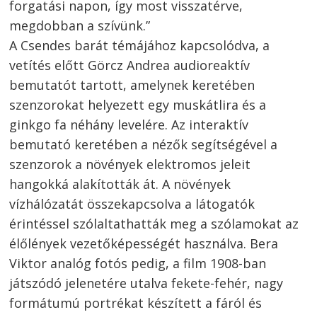
forgatási napon, így most visszatérve,
megdobban a szívünk.”
A Csendes barát témájához kapcsolódva, a
vetítés előtt Görcz Andrea audioreaktív
bemutatót tartott, amelynek keretében
szenzorokat helyezett egy muskátlira és a
ginkgo fa néhány levelére. Az interaktív
bemutató keretében a nézők segítségével a
szenzorok a növények elektromos jeleit
hangokká alakították át. A növények
vízhálózatát összekapcsolva a látogatók
érintéssel szólaltathatták meg a szólamokat az
élőlények vezetőképességét használva. Bera
Viktor analóg fotós pedig, a film 1908-ban
játszódó jelenetére utalva fekete-fehér, nagy
formátumú portrékat készített a fáról és