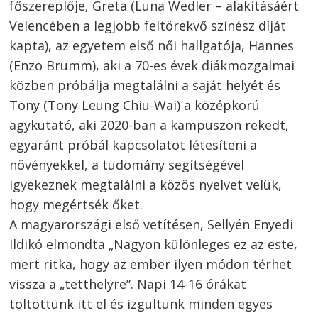
főszereplője, Greta (Luna Wedler – alakításáért
Velencében a legjobb feltörekvő színész díját
kapta), az egyetem első női hallgatója, Hannes
(Enzo Brumm), aki a 70-es évek diákmozgalmai
közben próbálja megtalálni a saját helyét és
Tony (Tony Leung Chiu-Wai) a középkorú
agykutató, aki 2020-ban a kampuszon rekedt,
egyaránt próbál kapcsolatot létesíteni a
növényekkel, a tudomány segítségével
igyekeznek megtalálni a közös nyelvet velük,
hogy megértsék őket.
A magyarországi első vetítésen, Sellyén Enyedi
Ildikó elmondta „Nagyon különleges ez az este,
mert ritka, hogy az ember ilyen módon térhet
vissza a „tetthelyre”. Napi 14-16 órákat
töltöttünk itt el és izgultunk minden egyes