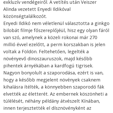
exkluzív vendégeiről. A vetítés után Veiszer
Alinda vezetett Enyedi Ildikóval
közönségtalálkozót.
Enyedi Ildikó nem véletlenül választotta a ginkgo
bilobát filmje főszereplőjéül, hisz egy olyan fáról
van szó, amelynek a közeli rokonai már 270
millió évvel ezelőtt, a perm korszakban is jelen
voltak a Földön. Feltehetően, legelték a
növényevő dinoszauruszok, majd később
pihentek árnyékában a kardfogú tigrisek.
Nagyon bonyolult a szaporodása, ezért is van,
hogy a később megjelent növények csaknem
kihalásra ítélték, a könnyebben szaporodó fák
elvették az életterét. Az embernek köszönheti a
Bejegyzés
túlélését, néhány példány átvészelt Kínában,
navigáció
s
innen terjesztették el dísznövényként az