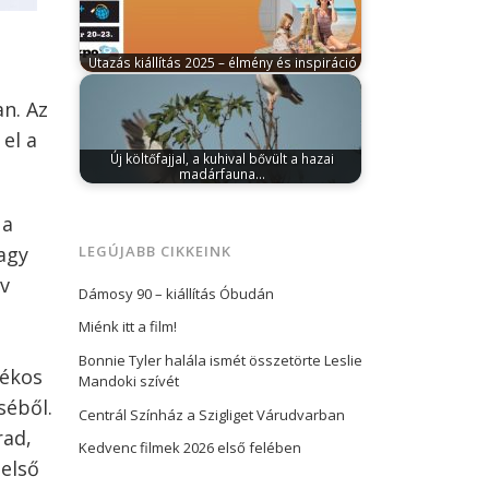
forint…
Utazás kiállítás 2025 – élmény és inspiráció
február 18, 2025
Február 20-23. között
várja a szakembereket és az utazókat a…
n. Az
el a
Új költőfajjal, a kuhival bővült a hazai
madárfauna…
szeptember 4, 2025
A hazánkban 2012 óta
ritka kóborlóként ismert kuhi egy vörös…
 a
LEGÚJABB CIKKEINK
agy
év
Dámosy 90 – kiállítás Óbudán
Miénk itt a film!
Bonnie Tyler halála ismét összetörte Leslie
lékos
Mandoki szívét
séből.
Centrál Színház a Szigliget Várudvarban
rad,
Kedvenc filmek 2026 első felében
 első