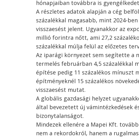
hónapjaiban továbbra is gyengélkedett,
A részletes adatok alapján a cég belföl
százalékkal magasabb, mint 2024-ben i
visszaesést jelent. Ugyanakkor az expor
millió forintra nőtt, ami 27,2 százalé
százalékkal múlja felül az előzetes ter
Az iparági környezet sem segítette a n
termelés februárban 4,5 százalékkal ma
építése pedig 11 százalékos mínuszt m
építményeknél 15 százalékos növekedés
visszaesést mutat.
A globális gazdasági helyzet ugyanakk
által bevezetett új vámintézkedések é
bizonytalanságot.
Mindezek ellenére a Mapei Kft. továbbr
nem a rekordokról, hanem a rugalmassá