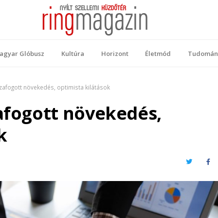
 Magazin
ellemi küzdőtér
agyar Glóbusz
Kultúra
Horizont
Életmód
Tudomán
zafogott növekedés, optimista kilátások
zafogott növekedés,
k
Twitter
Fa