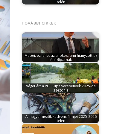
telén
március 9, 2026
A Magyar Filmadatbázis
adatai alapján több mint 1,6 milliárd
forint…
TOVÁBBI CIKKEK
Mapei: ez lehet az a lökés, ami hiányzott az
építőiparnak
április 5, 2024
Markovich Béla, a Mapei Kft.
ügyvezetője szerint ez lehet az…
Véget ért a PET Kupa veresenyek 2025-ös
szezonja
szeptember 19, 2025
A VI. Bodrogi PET
Kupával lezárult a PET Kupa versenyek…
A magyar nézők kedvenc filmjei 2025-2026
telén
március 9, 2026
A Magyar Filmadatbázis
adatai alapján több mint 1,6 milliárd