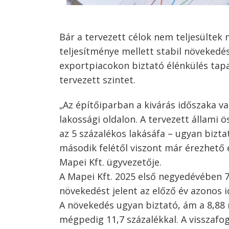
Bár a tervezett célok nem teljesültek
teljesítménye mellett stabil növekedé
exportpiacokon biztató élénkülés tapa
tervezett szintet.
„Az építőiparban a kivárás időszaka v
Bejegyzés
lakossági oldalon. A tervezett állami 
navigáció
s
az 5 százalékos lakásáfa – ugyan bizt
második felétől viszont már érezhető
Mapei Kft. ügyvezetője.
A Mapei Kft. 2025 első negyedévében 7,
növekedést jelent az előző év azonos id
A növekedés ugyan biztató, ám a 8,88 m
mégpedig 11,7 százalékkal. A visszafo