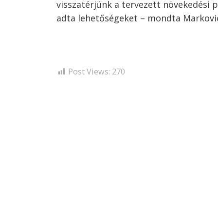
visszatérjünk a tervezett növekedési 
adta lehetőségeket – mondta Markovic
Post Views:
270