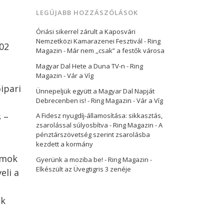
LEGÚJABB HOZZÁSZÓLÁSOK
Óriási sikerrel zárult a Kaposvári
Nemzetközi Kamarazenei Fesztivál - Ring
102
Magazin
-
Már nem ,,csak” a festők városa
Magyar Dal Hete a Duna TV-n - Ring
Magazin
-
Vár a Víg
ipari
Ünnepeljük együtt a Magyar Dal Napját
Debrecenben is! - Ring Magazin
-
Vár a Víg
 –
A Fidesz nyugdíj-államosítása: sikkasztás,
zsarolással súlyosbítva - Ring Magazin
-
A
pénztárszövetség szerint zsarolásba
kezdett a kormány
amok
Gyerünk a moziba be! - Ring Magazin
-
Elkészült az Üvegtigris 3 zenéje
eli a
ak