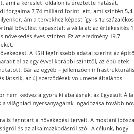
 ami a keresleti oldalon is éreztette hatását.
di forgalma 7,74 milliárd forint lett, ami szintén 5,4
lyenkor, ám a tervekhez képest így is 12 százalékos
tnál bővülést tapasztalt a vállalat: az értékesítés 
kos növekedés éves szinten. Ez az eredmény 19,7
veket.
övekedést. A KSH legfrissebb adatai szerint az építő
radt el az egy évvel korábbi szinttől, az épületek
utatott. Bár az egyéb – jellemzően infrastrukturális
 látszik, az új szerződések volumene általános
or nem kedvez a gyors kilábalásnak: az Egyesült Áll
s a világpiaci nyersanyagárak ingadozása tovább növ
a is fenntartja növekedési terveit. A mostani idősz
gról és az alkalmazkodásról szól. A célunk, hogy