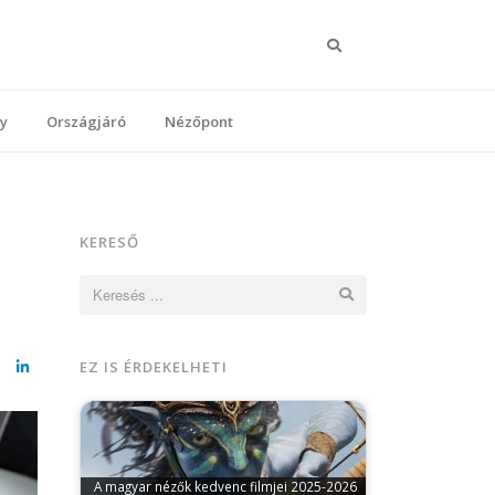
Keresés
y
Országjáró
Nézőpont
KERESŐ
Keresés:
EZ IS ÉRDEKELHETI
cebook
LinkedIn
A magyar nézők kedvenc filmjei 2025-2026