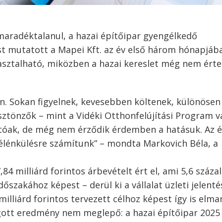
 maradéktalanul, a hazai építőipar gyengélkedő
st mutatott a Mapei Kft. az év első három hónapjába
sztalható, miközben a hazai kereslet még nem érte 
an. Sokan figyelnek, kevesebben költenek, különösen
ösztönzők – mint a Vidéki Otthonfelújítási Program v
atóak, de még nem érződik érdemben a hatásuk. Az 
 élénkülésre számítunk” – mondta Markovich Béla, a
84 milliárd forintos árbevételt ért el, ami 5,6 száza
őszakához képest – derül ki a vállalat üzleti jelenté
illiárd forintos tervezett célhoz képest így is elma
gott eredmény nem meglepő: a hazai építőipar 2025