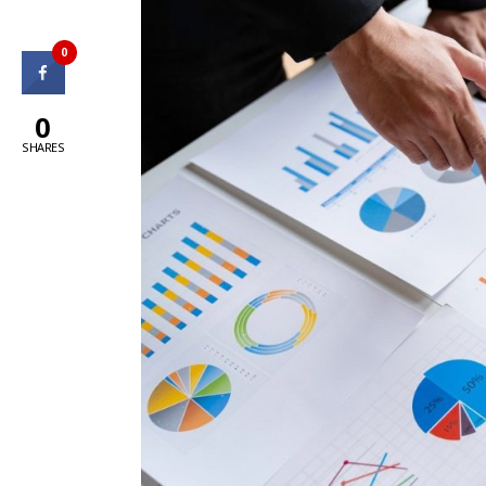
0
0
SHARES