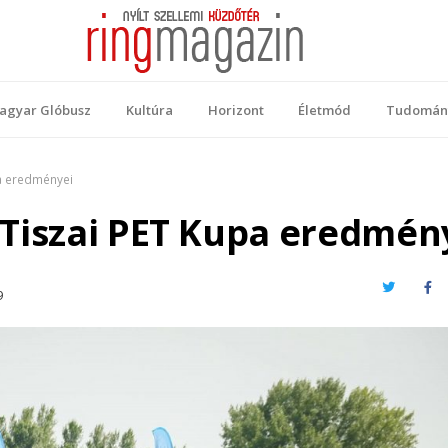
 Magazin
ellemi küzdőtér
agyar Glóbusz
Kultúra
Horizont
Életmód
Tudomán
pa eredményei
I. Tiszai PET Kupa eredmén
Twitter
Fa
9