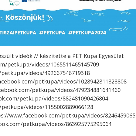
észült videók // készítette a PET Kupa Egyesület
com/petkupa/videos/1065511465145709
m/petkupa/videos/492667546719318
acebook.com/petkupa/videos/1028942811828808
facebook.com/petkupa/videos/479234881641460
book.com/petkupa/videos/882481090426804
m/petkupa/videos/1155002889066128
tps://www.facebook.com/petkupa/videos/824645906
book.com/petkupa/videos/863925775295064