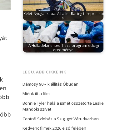
középiskolásoknak…
Kelet-Nyugat kupa: A Laller Racing terepralisai
is…
március 7, 2025
A Kelet-Nyugat kupa első
fordulóját Piliscséven rendezték, ahol a
Laller…
yát
A Hulladékmentes Tisza program eddigi
eredményei
január 29, 2024
Az elmúlt négy évben több
mint 100 tonna hulladékot gyűjtöttek…
LEGÚJABB CIKKEINK
ak
Dámosy 90 – kiállítás Óbudán
len
Miénk itt a film!
több
Bonnie Tyler halála ismét összetörte Leslie
Mandoki szívét
több
Centrál Színház a Szigliget Várudvarban
Kedvenc filmek 2026 első felében