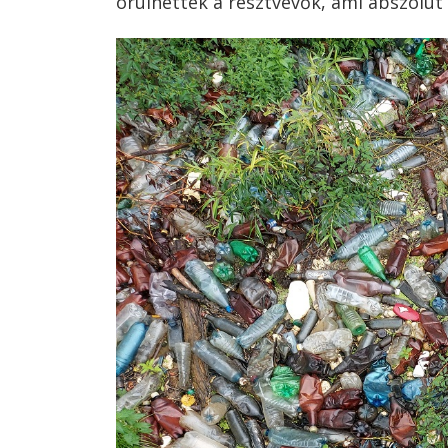
örülhettek a résztvevők, ami abszolú