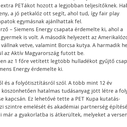
k extra PETákot hozott a legjobban teljesítőknek. Ha
y, a jó petkalóz ott segít, ahol tud, így fair play
apatok egymásnak ajánlhattak fel.
őrző – Siemens Energy csapata érdemelte ki, ahol a
gyermek is volt. A második helyezett az Amerikalóz
t vállnak vetve, valamint Borcsa kutya. A harmadik he
l az Aktív Magyarország futott be.
n az 1 főre vetített legtöbb hulladékot gyűjtő csa
emens Energy érdemelte ki.
és a folyótisztításról szól. A több mint 12 év
 köszönhetően hatalmas tudásanyag jött létre a fol
 kapcsán. Ez lehetővé tette a PET Kupa kutatás-
i szintre emelését és akadémiai partnerség építésé
i már a gyakorlatba is átkerültek, melyeket a verse