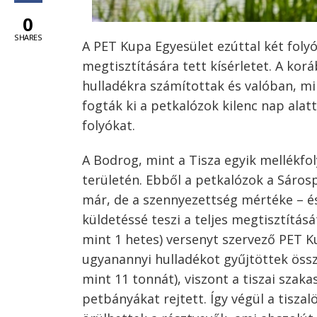
0
SHARES
A PET Kupa Egyesület ezúttal két foly
megtisztítására tett kísérletet. A kor
hulladékra számítottak és valóban, 
fogták ki a petkalózok kilenc nap alat
folyókat.
A Bodrog, mint a Tisza egyik mellékfo
területén. Ebből a petkalózok a Sáros
már, de a szennyezettség mértéke – és
küldetéssé teszi a teljes megtisztítás
mint 1 hetes) versenyt szervező PET 
ugyanannyi hulladékot gyűjtöttek össz
mint 11 tonnát), viszont a tiszai szaka
petbányákat rejtett. Így végül a tisz