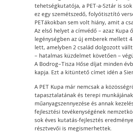
tehetségkutatója, a PET-a-Sztár is so
ez egy szemétszedő, folyótisztító versen
PETákokban sem volt hiány, amit a cs
Az első helyet a címvédő – azaz Kupa 
legénységben az új emberek mellett 4 
lett, amelyben 2 család dolgozott váll
– hatalmas küzdelmet követően – végü
A Bodrog–Tisza Hőse díjat minden évbe
kapja. Ezt a kitüntető címet idén a Si
A PET Kupa már nemcsak a közösségről 
tapasztalatának és terepi munkájának
műanyagszennyezése és annak kezelése
fejlesztési tevékenységének nemzetköz
sok éves kutatás-fejlesztés eredménye
résztvevői is megismerhettek.