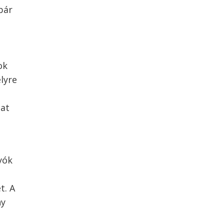
bár
ok
lyre
pat
yók
t. A
ny