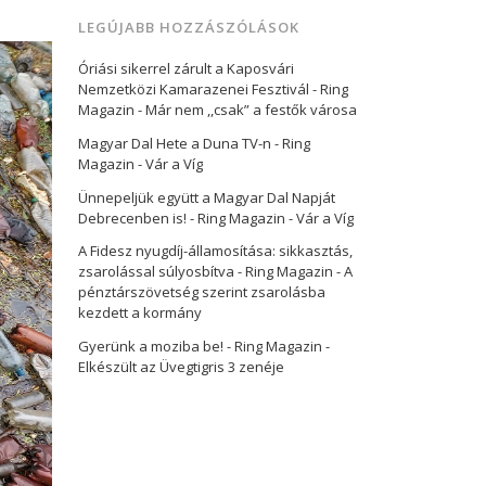
LEGÚJABB HOZZÁSZÓLÁSOK
Óriási sikerrel zárult a Kaposvári
Nemzetközi Kamarazenei Fesztivál - Ring
Magazin
-
Már nem ,,csak” a festők városa
Magyar Dal Hete a Duna TV-n - Ring
Magazin
-
Vár a Víg
Ünnepeljük együtt a Magyar Dal Napját
Debrecenben is! - Ring Magazin
-
Vár a Víg
A Fidesz nyugdíj-államosítása: sikkasztás,
zsarolással súlyosbítva - Ring Magazin
-
A
pénztárszövetség szerint zsarolásba
kezdett a kormány
Gyerünk a moziba be! - Ring Magazin
-
Elkészült az Üvegtigris 3 zenéje