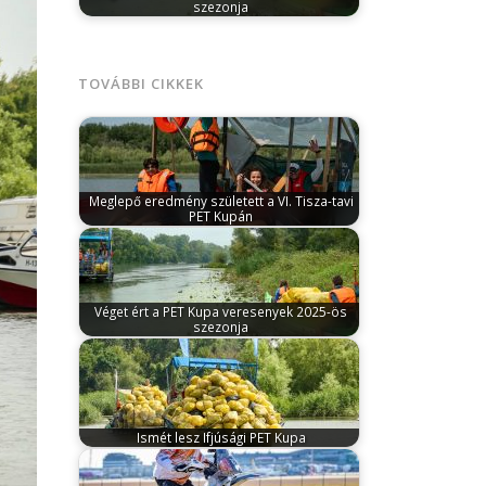
szezonja
szeptember 19, 2025
A VI. Bodrogi PET
Kupával lezárult a PET Kupa versenyek…
TOVÁBBI CIKKEK
Meglepő eredmény született a VI. Tisza-tavi
PET Kupán
június 19, 2025
A versenyt szervező PET
Kupa Egyesület sokat látott szervezőit is…
Véget ért a PET Kupa veresenyek 2025-ös
szezonja
szeptember 19, 2025
A VI. Bodrogi PET
Kupával lezárult a PET Kupa versenyek…
Ismét lesz Ifjúsági PET Kupa
március 17, 2025
A PET Kupa Egyesület
2023 után újra meghirdette a