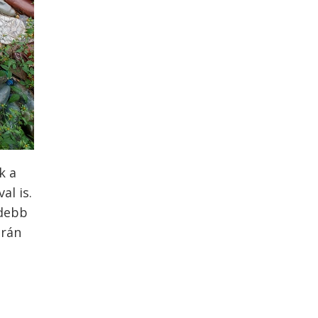
k a
al is.
idebb
erán