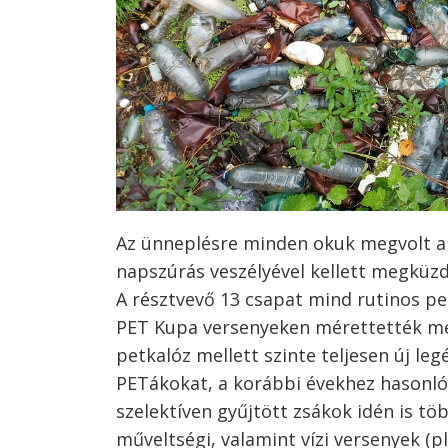
Bejegyzés
navigáció
s
Az ünneplésre minden okuk megvolt a
napszúrás veszélyével kellett megküzd
A résztvevő 13 csapat mind rutinos pe
PET Kupa versenyeken mérettették meg
petkalóz mellett szinte teljesen új leg
PETákokat, a korábbi évekhez hasonlóa
szelektíven gyűjtött zsákok idén is tö
műveltségi, valamint vízi versenyek (pl