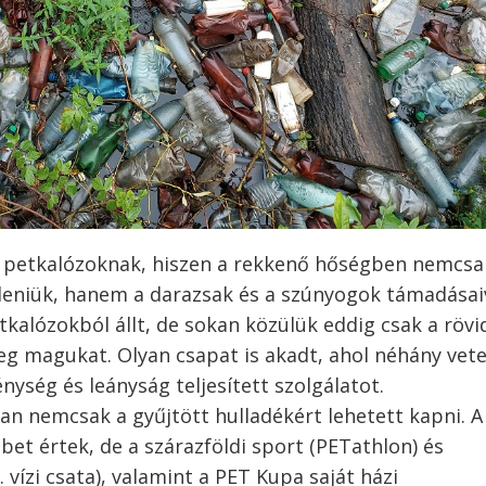
 petkalózoknak, hiszen a rekkenő hőségben nemcsa
eniük, hanem a darazsak és a szúnyogok támadásaiv
tkalózokból állt, de sokan közülük eddig csak a röv
 magukat. Olyan csapat is akadt, ahol néhány vet
énység és leányság teljesített szolgálatot.
n nemcsak a gyűjtött hulladékért lehetett kapni. A
bbet értek, de a szárazföldi sport (PETathlon) és
. vízi csata), valamint a PET Kupa saját házi