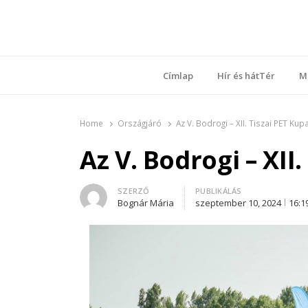
Ring
Nyílt sz
Címlap
Hír és hátTér
M
Home
Országjáró
Az V. Bodrogi – XII. Tiszai PET Ku
Az V. Bodrogi – XI
Author
SZERZŐ
PUBLIKÁLÁS
Bognár Mária
szeptember 10, 2024
16:1