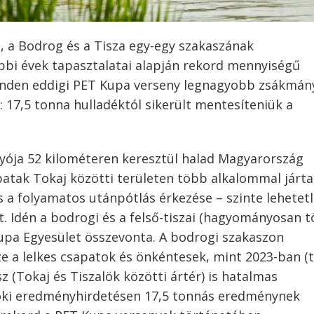
ó, a Bodrog és a Tisza egy-egy szakaszának
ábbi évek tapasztalatai alapján rekord mennyiségű
minden eddigi PET Kupa verseny legnagyobb zsákmán
t: 17,5 tonna hulladéktól sikerült mentesíteniük a
lyója 52 kilométeren keresztül halad Magyarország
patak Tokaj közötti területen több alkalommal járt
 a folyamatos utánpótlás érkezése – szinte lehetet
át. Idén a bodrogi és a felső-tiszai (hagyományosan 
Kupa Egyesület összevonta. A bodrogi szakaszon
e a lelkes csapatok és önkéntesek, mint 2023-ban (
sz (Tokaj és Tiszalök közötti ártér) is hatalmas
alöki eredményhirdetésen 17,5 tonnás eredménynek