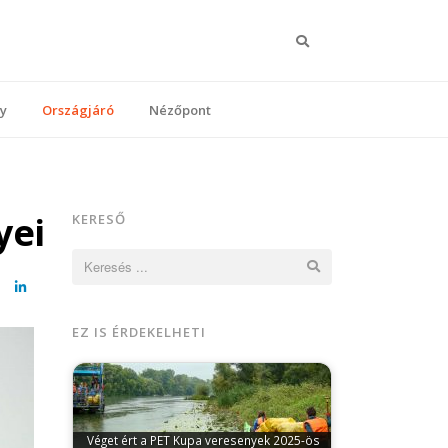
Keresés
y
Országjáró
Nézőpont
yei
KERESŐ
Keresés:
cebook
LinkedIn
EZ IS ÉRDEKELHETI
Véget ért a PET Kupa veresenyek 2025-ös